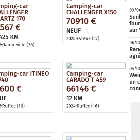
mping-car
Camping-car
03/0
ALLENGER
CHALLENGER X150
Sunl
ARTZ 170
70910 €
fou
567 €
sur
NEUF
425 KM
2025
Evreux (27)
06/0
6
Gainneville (76)
Rand
agré
04/0
mping-car ITINEO
Camping-car
Wei
740
CARADO T 459
un c
7600 €
66146 €
con
UF
12 KM
6
Ruffec (16)
2024
Ruffec (16)