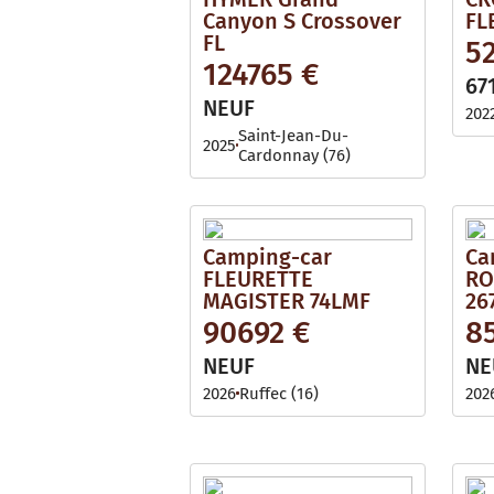
Canyon S Crossover
FL
FL
5
124765 €
67
NEUF
202
Saint-Jean-Du-
2025
Cardonnay (76)
Camping-car
Ca
FLEURETTE
RO
MAGISTER 74LMF
26
90692 €
8
NEUF
NE
2026
Ruffec (16)
202