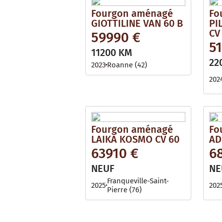
Fourgon aménagé
Fo
GIOTTILINE VAN 60 B
PI
CV
59990 €
5
11200 KM
22
2023
Roanne (42)
202
Fourgon aménagé
Fo
LAIKA KOSMO CV 60
AD
63910 €
6
NEUF
NE
Franqueville-Saint-
2025
202
Pierre (76)