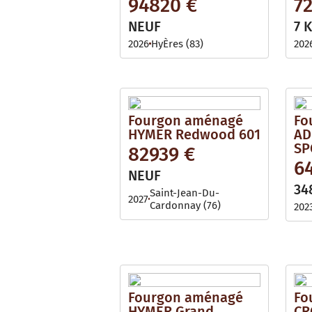
94820 €
7
NEUF
7 
2026
HyÈres (83)
202
Fourgon aménagé
Fo
HYMER Redwood 601
AD
SP
82939 €
6
NEUF
34
Saint-Jean-Du-
2027
Cardonnay (76)
202
Fourgon aménagé
Fo
HYMER Grand
CR