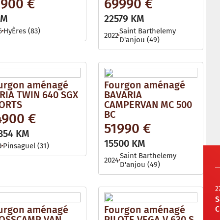
2900 €
69990 €
KM
22579 KM
6
HyÈres (83)
Saint Barthelemy
2022
D'anjou (49)
urgon aménagé
Fourgon aménagé
RIA TWIN 640 SGX
BAVARIA
ORTS
CAMPERVAN MC 500
BC
4900 €
51990 €
854 KM
15500 KM
3
Pinsaguel (31)
Saint Barthelemy
2024
D'anjou (49)
2
S
urgon aménagé
Fourgon aménagé
C
OSSCAMP VAN
PILOTE VEGA V 630 S