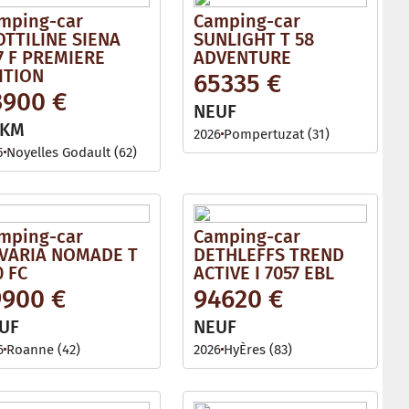
mping-car
Camping-car
OTTILINE SIENA
SUNLIGHT T 58
7 F PREMIERE
ADVENTURE
ITION
65335 €
3900 €
NEUF
 KM
2026
Pompertuzat (31)
5
Noyelles Godault (62)
mping-car
Camping-car
VARIA NOMADE T
DETHLEFFS TREND
0 FC
ACTIVE I 7057 EBL
9900 €
94620 €
UF
NEUF
6
Roanne (42)
2026
HyÈres (83)