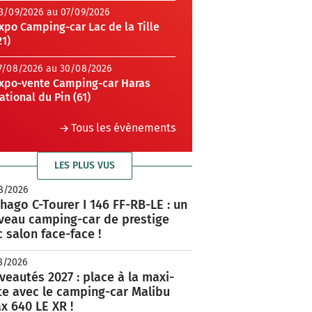
3/09/2026 au 07/09/2026
xpo Camping-car Lac de la Tille
21)
7/08/2026 au 30/08/2026
xpo-vente Camping-car Haras
ational du Pin (61)
Tous les évènements
LES PLUS VUS
8/2026
hago C-Tourer I 146 FF-RB-LE : un
veau camping-car de prestige
 salon face-face !
8/2026
eautés 2027 : place à la maxi-
te avec le camping-car Malibu
x 640 LE XR !