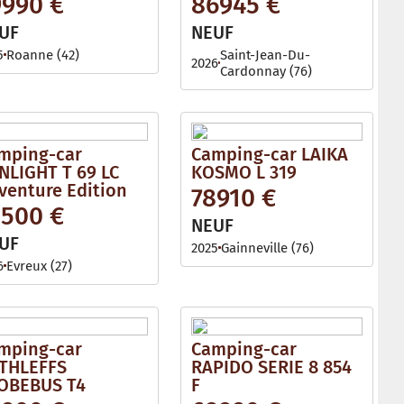
9990 €
86945 €
l
e
UF
NEUF
5
Roanne (42)
Saint-Jean-Du-
2026
Cardonnay (76)
mping-car
Camping-car LAIKA
NLIGHT T 69 LC
KOSMO L 319
venture Edition
78910 €
2500 €
NEUF
UF
2025
Gainneville (76)
6
Evreux (27)
mping-car
Camping-car
THLEFFS
RAPIDO SERIE 8 854
OBEBUS T4
F