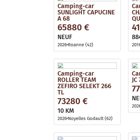
Camping-car
Ca
SUNLIGHT CAPUCINE
CH
A 68
QU
65880 €
41
NEUF
88
2026
Roanne (42)
201
Camping-car
Ca
ROLLER TEAM
JC 
ZEFIRO SELEKT 266
7
TL
NE
73280 €
202
10 KM
2026
Noyelles Godault (62)