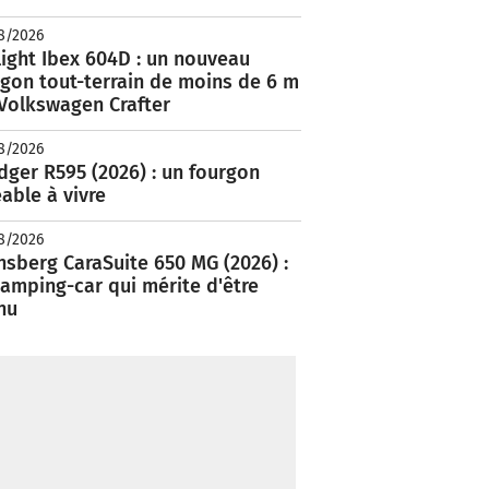
8/2026
ight Ibex 604D : un nouveau
rgon tout-terrain de moins de 6 m
 Volkswagen Crafter
8/2026
ger R595 (2026) : un fourgon
able à vivre
8/2026
nsberg CaraSuite 650 MG (2026) :
amping-car qui mérite d'être
nu