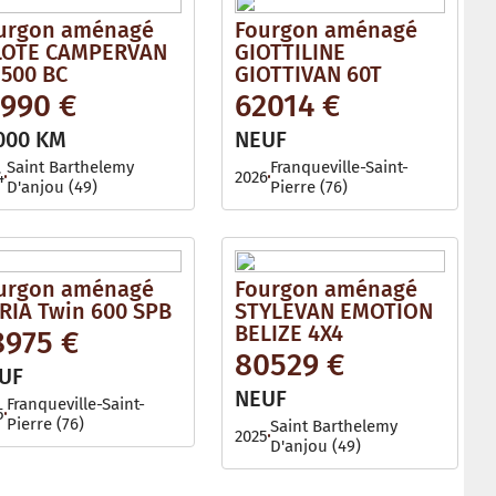
urgon aménagé
Fourgon aménagé
LOTE CAMPERVAN
GIOTTILINE
 500 BC
GIOTTIVAN 60T
1990 €
62014 €
000 KM
NEUF
Saint Barthelemy
Franqueville-Saint-
4
2026
D'anjou (49)
Pierre (76)
urgon aménagé
Fourgon aménagé
RIA Twin 600 SPB
STYLEVAN EMOTION
BELIZE 4X4
8975 €
80529 €
UF
NEUF
Franqueville-Saint-
5
Pierre (76)
Saint Barthelemy
2025
D'anjou (49)