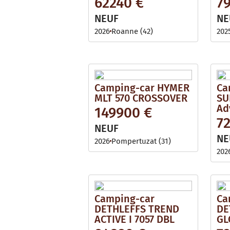
62240 €
7
i
l
l
e
NEUF
NE
a
b
2026
Roanne (42)
202
l
e
Camping-car HYMER
Ca
MLT 570 CROSSOVER
SU
Ad
149900 €
7
NEUF
NE
2026
Pompertuzat (31)
202
Camping-car
Ca
DETHLEFFS TREND
DE
ACTIVE I 7057 DBL
GL