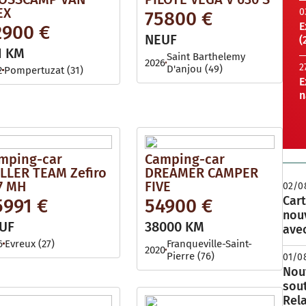
EX
0
75800 €
E
2900 €
NEUF
(
1 KM
Saint Barthelemy
2026
2
D'anjou (49)
2
Pompertuzat (31)
E
n
mping-car
Camping-car
LLER TEAM Zefiro
DREAMER CAMPER
7 MH
FIVE
02/0
Cart
5991 €
54900 €
nou
UF
38000 KM
avec
6
Evreux (27)
Franqueville-Saint-
2020
Pierre (76)
01/0
Nouv
sou
Rela