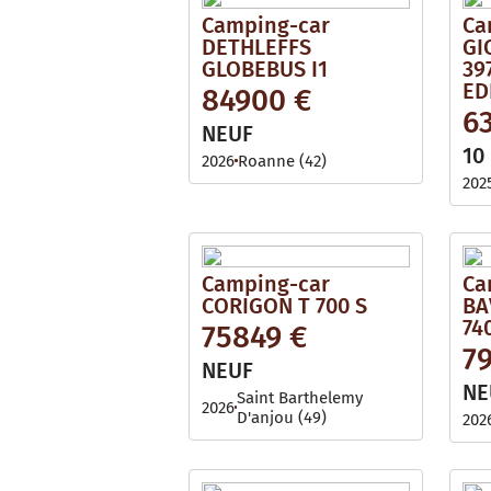
Camping-car
Ca
DETHLEFFS
GI
GLOBEBUS I1
39
ED
84900 €
6
NEUF
10
2026
Roanne (42)
202
Camping-car
Ca
CORIGON T 700 S
BA
74
75849 €
7
NEUF
NE
Saint Barthelemy
2026
D'anjou (49)
202