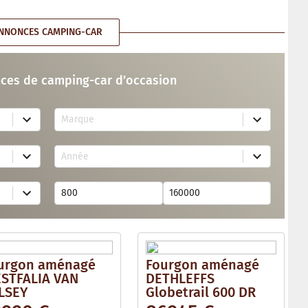
NNONCES CAMPING-CAR
ces de camping-car d’occasion
7
Marque
4
r
e
2
s
Année
6
u
r
l
e
t
s
s
u
a
l
v
t
a
s
i
a
l
v
a
urgon aménagé
Fourgon aménagé
a
b
i
STFALIA VAN
DETHLEFFS
l
l
e
LSEY
Globetrail 600 DR
a
b