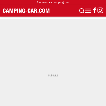
Assurances camping-car
S'abonner
Boutique
Newsletter
Annonces
Podcasts
Vidéos
Actualités
Essais
Accueil & stationnement
Accessoires
Achat & vente
Fourgons & Vans