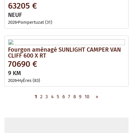
63205 €
NEUF
2026
Pompertuzat (31)
Fourgon aménagé SUNLIGHT CAMPER VAN
CLIFF 600 X RT
70690 €
9 KM
2026
HyÈres (83)
1
2
3
4
5
6
7
8
9
10
»