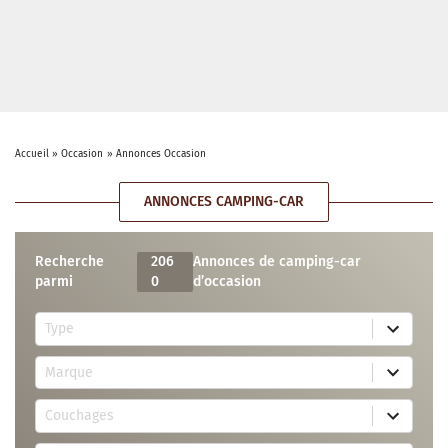
Accueil
»
Occasion
»
Annonces Occasion
ANNONCES CAMPING-CAR
Recherche
206
Annonces de camping-car
parmi
0
d’occasion
5
Type
r
e
7
s
Marque
4
u
r
l
3
e
t
Couchages
0
s
s
r
u
a