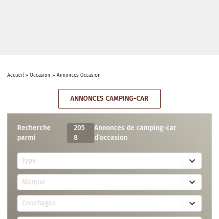
Accueil
»
Occasion
»
Annonces Occasion
ANNONCES CAMPING-CAR
Recherche
205
Annonces de camping-car
parmi
8
d’occasion
5
Type
r
e
7
s
Marque
2
u
r
l
3
e
t
Couchages
0
s
s
r
u
a