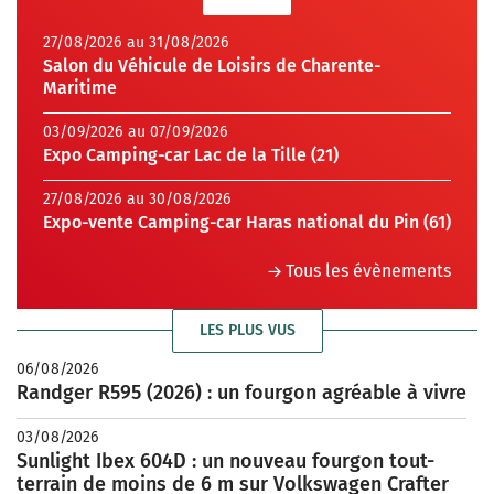
27/08/2026 au 31/08/2026
Salon du Véhicule de Loisirs de Charente-
Maritime
03/09/2026 au 07/09/2026
Expo Camping-car Lac de la Tille (21)
27/08/2026 au 30/08/2026
Expo-vente Camping-car Haras national du Pin (61)
Tous les évènements
LES PLUS VUS
06/08/2026
Randger R595 (2026) : un fourgon agréable à vivre
03/08/2026
Sunlight Ibex 604D : un nouveau fourgon tout-
terrain de moins de 6 m sur Volkswagen Crafter