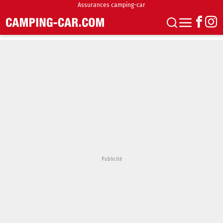
Assurances camping-car
S'abonner
Boutique
Newsletter
Annonces
Podcasts
Vidéos
Actualités
Essais
Accueil & stationnement
Accessoires
Achat & vente
Fourgons & Vans