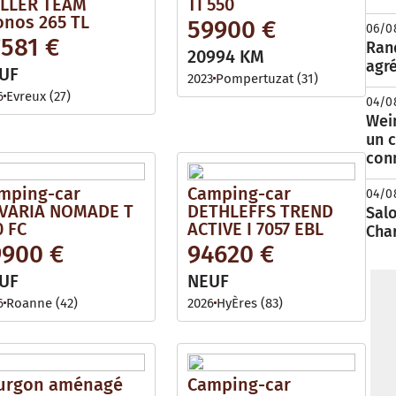
LLER TEAM
TI 550
onos 265 TL
59900 €
06/0
7581 €
Rand
20994 KM
agré
UF
2023
Pompertuzat (31)
6
Evreux (27)
04/0
Wei
un c
con
mping-car
Camping-car
04/0
VARIA NOMADE T
DETHLEFFS TREND
Salo
0 FC
ACTIVE I 7057 EBL
Cha
9900 €
94620 €
UF
NEUF
6
Roanne (42)
2026
HyÈres (83)
urgon aménagé
Camping-car