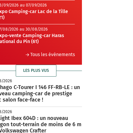
3/09/2026 au 07/09/2026
xpo Camping-car Lac de la Tille
21)
7/08/2026 au 30/08/2026
xpo-vente Camping-car Haras
ational du Pin (61)
Tous les évènements
LES PLUS VUS
8/2026
hago C-Tourer I 146 FF-RB-LE : un
veau camping-car de prestige
 salon face-face !
8/2026
ight Ibex 604D : un nouveau
rgon tout-terrain de moins de 6 m
 Volkswagen Crafter