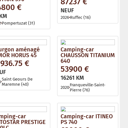
87237 €
l
4800 €
e
NEUF
 KM
2026
Ruffec (16)
2
Pompertuzat (31)
urgon aménagé
Camping-car
MOR HORUS 45
CHAUSSON TITANIUM
640
936.75 €
53900 €
UF
16261 KM
Saint Geours De
6
Maremne (40)
Franqueville-Saint-
2020
Pierre (76)
mping-car
Camping-car ITINEO
TOSTAR PRESTIGE
PS 740
60LC