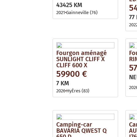
i
l
43425 KM
5
l
e
a
2021
Gainneville (76)
b
77
l
e
202
Fourgon aménagé
Fo
SUNLIGHT CLIFF X
RI
CLIFF 600 X
57
59900 €
NE
7 KM
202
2026
HyÈres (83)
Camping-car
Ca
BAVARIA QWEST Q
AU
650 D
I7