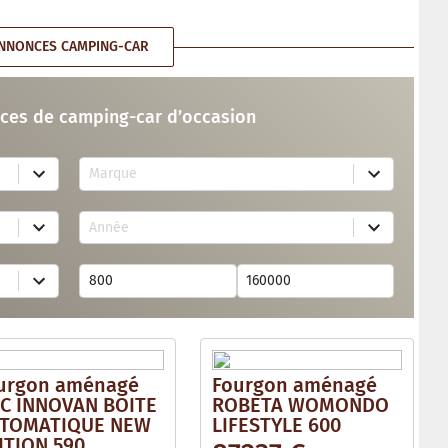
NNONCES CAMPING-CAR
ces de camping-car d’occasion
7
Marque
4
r
e
1
s
Année
7
u
r
l
e
t
s
s
u
a
l
v
t
a
s
i
a
l
v
a
urgon aménagé
Fourgon aménagé
a
b
i
C INNOVAN BOITE
ROBETA WOMONDO
l
l
e
TOMATIQUE NEW
LIFESTYLE 600
a
ITION 590
b