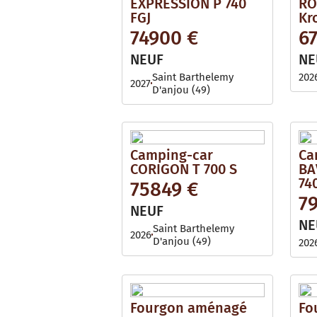
EXPRESSION P 740
RO
FGJ
Kr
74900 €
6
NEUF
NE
Saint Barthelemy
202
2027
D'anjou (49)
Camping-car
Ca
CORIGON T 700 S
BA
74
75849 €
7
NEUF
NE
Saint Barthelemy
2026
D'anjou (49)
202
Fourgon aménagé
Fo