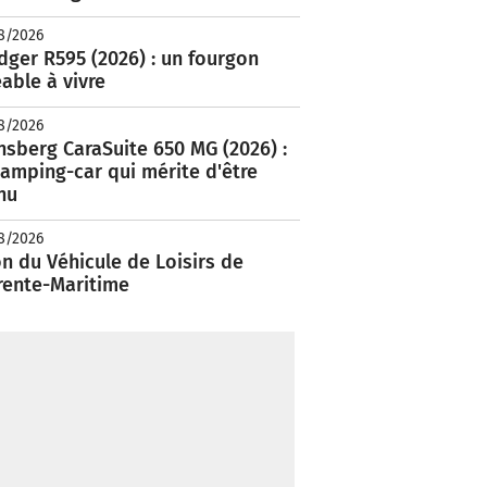
8/2026
ger R595 (2026) : un fourgon
able à vivre
8/2026
nsberg CaraSuite 650 MG (2026) :
amping-car qui mérite d'être
nu
8/2026
n du Véhicule de Loisirs de
rente-Maritime