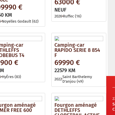
63000 €
09990 €
NEUF
50 KM
2026
Ruffec (16)
5
Noyelles Godault (62)
mping-car
Camping-car
THLEFFS
RAPIDO SERIE 8 854
OBEBUS T4
F
2900 €
69990 €
KM
22579 KM
6
HyÈres (83)
Saint Barthelemy
2022
D'anjou (49)
2
S
urgon aménagé
Fourgon aménagé
C
MER FREE 600
DETHLEFFS