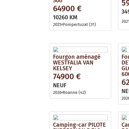
500
5
64900 €
34
10260 KM
202
2025
Pompertuzat (31)
Fourgon aménagé
Fo
WESTFALIA VAN
DE
KELSEY
GL
60
74900 €
6
NEUF
NE
2026
Roanne (42)
202
Camping-car PILOTE
Ca