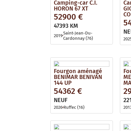
Camping-car C.I.
Ca
HORON 67 XT
GI
CO
52900 €
5
47393 KM
NE
Saint-Jean-Du-
2019
Cardonnay (76)
202
Fourgon aménagé
Fo
BENIMAR BENIVAN
ME
144 UP
MA
54362 €
2
NEUF
22
2026
Ruffec (16)
201