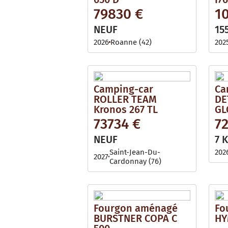
79830 €
1
NEUF
15
2026
Roanne (42)
202
Camping-car
Ca
ROLLER TEAM
DE
Kronos 267 TL
GL
73734 €
7
NEUF
7 
Saint-Jean-Du-
202
2027
Cardonnay (76)
Fourgon aménagé
Fo
BURSTNER COPA C
HY