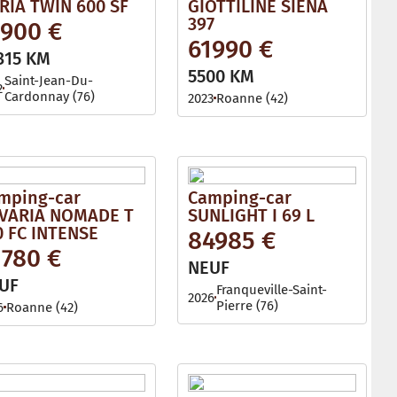
RIA TWIN 600 SF
GIOTTILINE SIENA
397
1900 €
61990 €
315 KM
5500 KM
Saint-Jean-Du-
2
Cardonnay (76)
2023
Roanne (42)
mping-car
Camping-car
VARIA NOMADE T
SUNLIGHT I 69 L
0 FC INTENSE
84985 €
1780 €
NEUF
UF
Franqueville-Saint-
2026
Pierre (76)
6
Roanne (42)