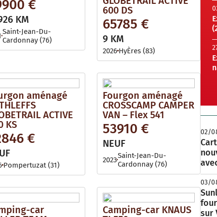
GLOBETRAIL ACTIVE
9900 €
600 DS
0
926 KM
E
65785 €
(
Saint-Jean-Du-
1
9 KM
Cardonnay (76)
2
2026
HyÈres (83)
E
n
urgon aménagé
Fourgon aménagé
THLEFFS
CROSSCAMP CAMPER
OBETRAIL ACTIVE
VAN – Flex 541
0 KS
53910 €
02/0
2846 €
Cart
NEUF
UF
nou
Saint-Jean-Du-
2023
avec
Cardonnay (76)
6
Pompertuzat (31)
03/0
Sunl
fou
mping-car
Camping-car KNAUS
sur