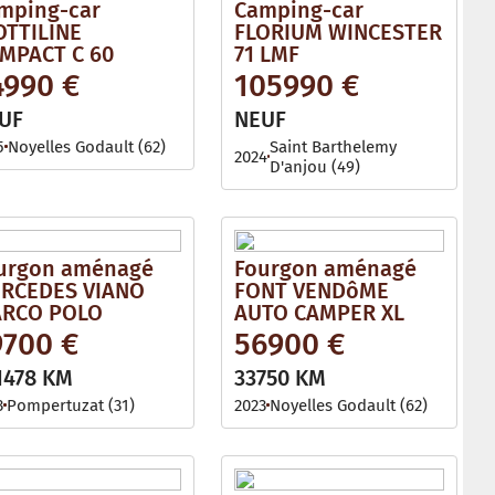
mping-car
Camping-car
OTTILINE
FLORIUM WINCESTER
MPACT C 60
71 LMF
4990 €
105990 €
UF
NEUF
5
Noyelles Godault (62)
Saint Barthelemy
2024
D'anjou (49)
urgon aménagé
Fourgon aménagé
RCEDES VIANO
FONT VENDôME
RCO POLO
AUTO CAMPER XL
9700 €
56900 €
1478 KM
33750 KM
3
Pompertuzat (31)
2023
Noyelles Godault (62)