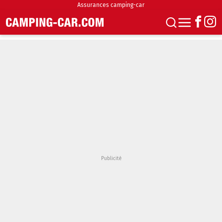
Assurances camping-car
S'abonner
Boutique
Newsletter
Annonces
Podcasts
Vidéos
Actualités
Essais
Accueil & stationnement
Accessoires
Achat & vente
Fourgons & Vans