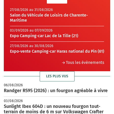
27/08/2026 au 31/08/2026
Salon du Véhicule de Loisirs de Charente-
Maritime
03/09/2026 au 07/09/2026
Expo Camping-car Lac de la Tille (21)
27/08/2026 au 30/08/2026
Expo-vente Camping-car Haras national du Pin (61)
Tous les évènements
LES PLUS VUS
06/08/2026
Randger R595 (2026) : un fourgon agréable à vivre
03/08/2026
Sunlight Ibex 604D : un nouveau fourgon tout-
terrain de moins de 6 m sur Volkswagen Crafter