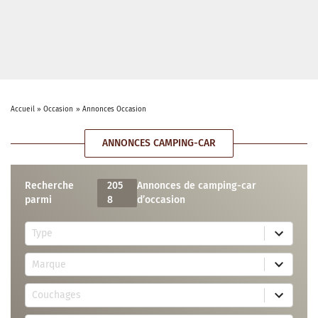
Accueil
»
Occasion
»
Annonces Occasion
ANNONCES CAMPING-CAR
Recherche
205
Annonces de camping-car
parmi
8
d’occasion
5
Type
r
e
7
s
Marque
2
u
r
l
3
e
t
Couchages
0
s
s
r
u
a