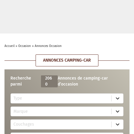
Accueil
»
Occasion
»
Annonces Occasion
ANNONCES CAMPING-CAR
Recherche
206
Annonces de camping-car
parmi
0
d’occasion
5
Type
r
e
7
s
Marque
4
u
r
l
3
e
t
Couchages
0
s
s
r
u
a