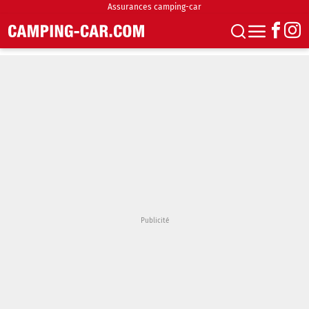
Assurances camping-car
S'abonner
Boutique
Newsletter
Annonces
Podcasts
Vidéos
Actualités
Essais
Accueil & stationnement
Accessoires
Achat & vente
Fourgons & Vans