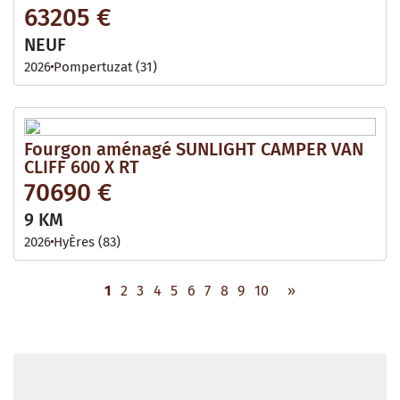
63205 €
NEUF
2026
Pompertuzat (31)
Fourgon aménagé SUNLIGHT CAMPER VAN
CLIFF 600 X RT
70690 €
9 KM
2026
HyÈres (83)
1
2
3
4
5
6
7
8
9
10
»