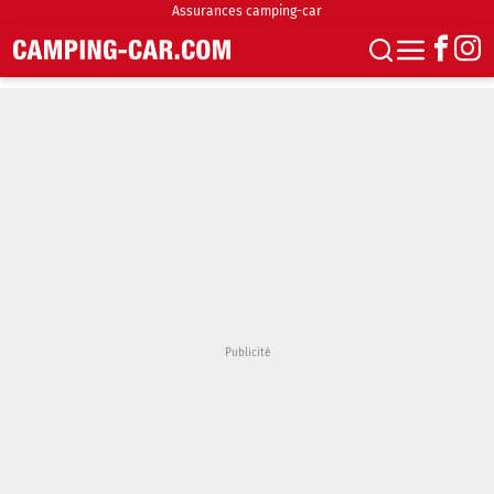
Assurances camping-car
S'abonner
Boutique
Newsletter
Annonces
Podcasts
Vidéos
Actualités
Essais
Accueil & stationnement
Accessoires
Achat & vente
Fourgons & Vans