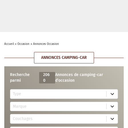
Accueil
»
Occasion
»
Annonces Occasion
ANNONCES CAMPING-CAR
Recherche
206
Annonces de camping-car
parmi
0
d’occasion
5
Type
r
e
7
s
Marque
4
u
r
l
3
e
t
Couchages
0
s
s
r
u
a