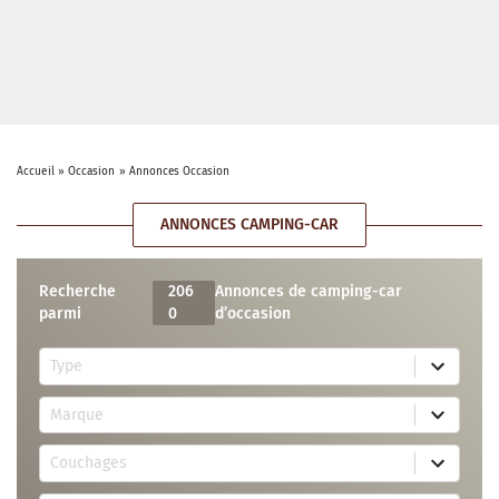
Accueil
»
Occasion
»
Annonces Occasion
ANNONCES CAMPING-CAR
Recherche
206
Annonces de camping-car
parmi
0
d’occasion
5
Type
r
e
7
s
Marque
4
u
r
l
3
e
t
Couchages
0
s
s
r
u
a