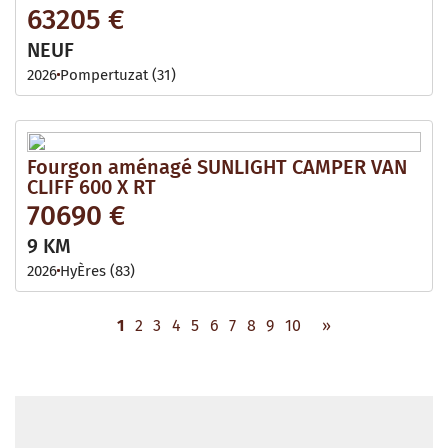
63205 €
NEUF
2026
Pompertuzat (31)
Fourgon aménagé SUNLIGHT CAMPER VAN
CLIFF 600 X RT
70690 €
9 KM
2026
HyÈres (83)
1
2
3
4
5
6
7
8
9
10
»