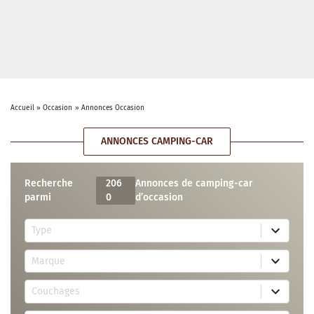
Accueil
»
Occasion
»
Annonces Occasion
ANNONCES CAMPING-CAR
Recherche
206
Annonces de camping-car
parmi
0
d’occasion
5
Type
r
e
7
s
Marque
4
u
r
l
3
e
t
Couchages
0
s
s
r
u
a