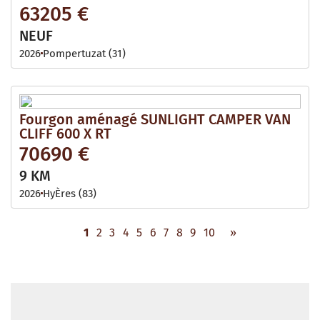
63205 €
NEUF
2026
Pompertuzat (31)
Fourgon aménagé SUNLIGHT CAMPER VAN
CLIFF 600 X RT
70690 €
9 KM
2026
HyÈres (83)
1
2
3
4
5
6
7
8
9
10
»