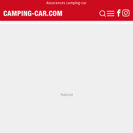
Assurances camping-car
S'abonner
Boutique
Newsletter
Annonces
Podcasts
Vidéos
Actualités
Essais
Accueil & stationnement
Accessoires
Achat & vente
Fourgons & Vans