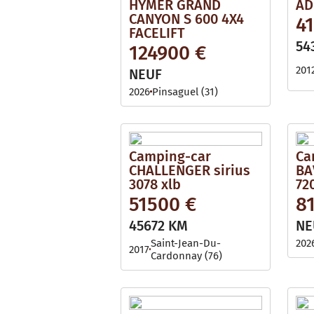
HYMER GRAND
AD
CANYON S 600 4X4
4
FACELIFT
54
124900 €
201
NEUF
2026
Pinsaguel (31)
Camping-car
Ca
CHALLENGER sirius
BA
3078 xlb
72
51500 €
8
45672 KM
NE
Saint-Jean-Du-
202
2017
Cardonnay (76)