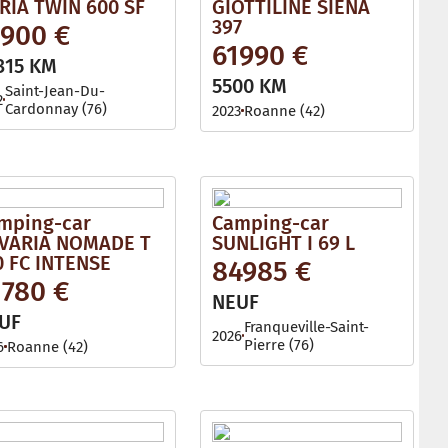
RIA TWIN 600 SF
GIOTTILINE SIENA
397
1900 €
61990 €
315 KM
5500 KM
Saint-Jean-Du-
2
Cardonnay (76)
2023
Roanne (42)
mping-car
Camping-car
VARIA NOMADE T
SUNLIGHT I 69 L
0 FC INTENSE
84985 €
1780 €
NEUF
UF
Franqueville-Saint-
2026
Pierre (76)
6
Roanne (42)