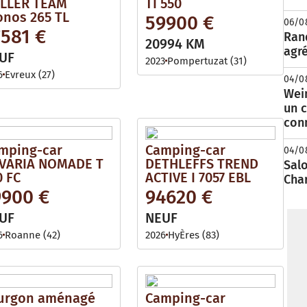
LLER TEAM
TI 550
onos 265 TL
59900 €
06/0
7581 €
Rand
20994 KM
agré
UF
2023
Pompertuzat (31)
6
Evreux (27)
04/0
Wei
un c
con
mping-car
Camping-car
04/0
VARIA NOMADE T
DETHLEFFS TREND
Salo
0 FC
ACTIVE I 7057 EBL
Cha
9900 €
94620 €
UF
NEUF
6
Roanne (42)
2026
HyÈres (83)
urgon aménagé
Camping-car