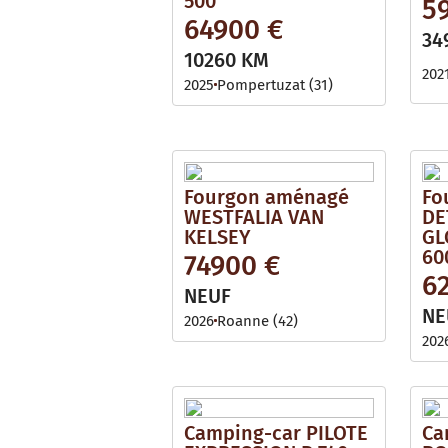
500
5
64900 €
34
10260 KM
202
2025
Pompertuzat (31)
Fourgon aménagé
Fo
WESTFALIA VAN
DE
KELSEY
GL
60
74900 €
6
NEUF
NE
2026
Roanne (42)
202
Camping-car PILOTE
Ca