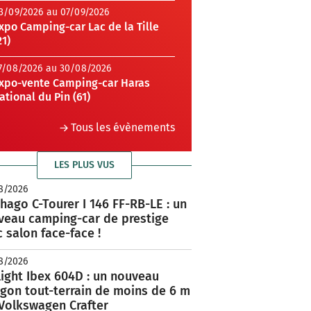
3/09/2026 au 07/09/2026
xpo Camping-car Lac de la Tille
21)
7/08/2026 au 30/08/2026
xpo-vente Camping-car Haras
ational du Pin (61)
Tous les évènements
LES PLUS VUS
8/2026
hago C-Tourer I 146 FF-RB-LE : un
veau camping-car de prestige
 salon face-face !
8/2026
ight Ibex 604D : un nouveau
rgon tout-terrain de moins de 6 m
 Volkswagen Crafter