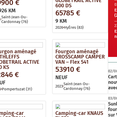
GLOBETRAIL ACTIVE
9900 €
600 DS
0
926 KM
E
65785 €
(
Saint-Jean-Du-
1
9 KM
Cardonnay (76)
2
2026
HyÈres (83)
E
n
urgon aménagé
Fourgon aménagé
THLEFFS
CROSSCAMP CAMPER
OBETRAIL ACTIVE
VAN – Flex 541
0 KS
53910 €
02/0
2846 €
Cart
NEUF
UF
nou
Saint-Jean-Du-
2023
avec
Cardonnay (76)
6
Pompertuzat (31)
03/0
Sunl
fou
mping-car
Camping-car KNAUS
sur