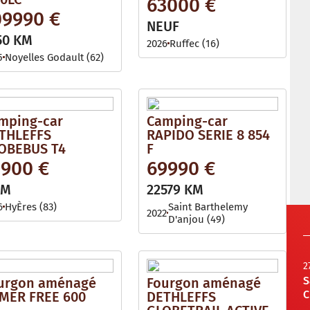
63000 €
09990 €
NEUF
50 KM
2026
Ruffec (16)
5
Noyelles Godault (62)
mping-car
Camping-car
THLEFFS
RAPIDO SERIE 8 854
OBEBUS T4
F
2900 €
69990 €
KM
22579 KM
6
HyÈres (83)
Saint Barthelemy
2022
D'anjou (49)
2
S
urgon aménagé
Fourgon aménagé
C
MER FREE 600
DETHLEFFS