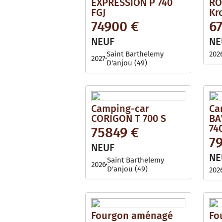
EXPRESSION P 740
RO
FGJ
Kr
74900 €
6
NEUF
NE
Saint Barthelemy
202
2027
D'anjou (49)
Camping-car
Ca
CORIGON T 700 S
BA
74
75849 €
7
NEUF
NE
Saint Barthelemy
2026
D'anjou (49)
202
Fourgon aménagé
Fo