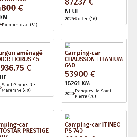
87237 €
l
4800 €
e
NEUF
 KM
2026
Ruffec (16)
2
Pompertuzat (31)
urgon aménagé
Camping-car
MOR HORUS 45
CHAUSSON TITANIUM
640
936.75 €
53900 €
UF
16261 KM
Saint Geours De
6
Maremne (40)
Franqueville-Saint-
2020
Pierre (76)
mping-car
Camping-car ITINEO
TOSTAR PRESTIGE
PS 740
60LC