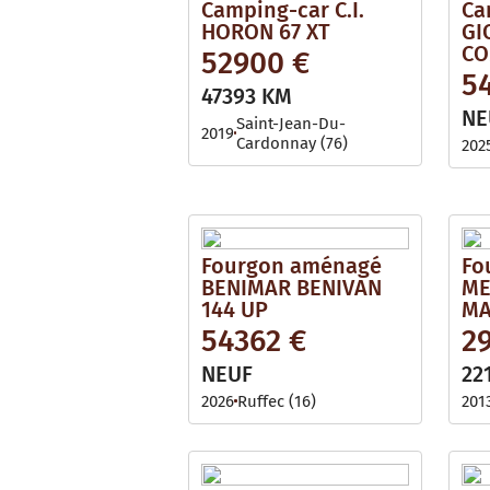
Camping-car C.I.
Ca
HORON 67 XT
GI
CO
52900 €
5
47393 KM
NE
Saint-Jean-Du-
2019
Cardonnay (76)
202
Fourgon aménagé
Fo
BENIMAR BENIVAN
ME
144 UP
MA
54362 €
2
NEUF
22
2026
Ruffec (16)
201