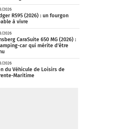
8/2026
ger R595 (2026) : un fourgon
able à vivre
8/2026
nsberg CaraSuite 650 MG (2026) :
amping-car qui mérite d'être
nu
8/2026
n du Véhicule de Loisirs de
rente-Maritime