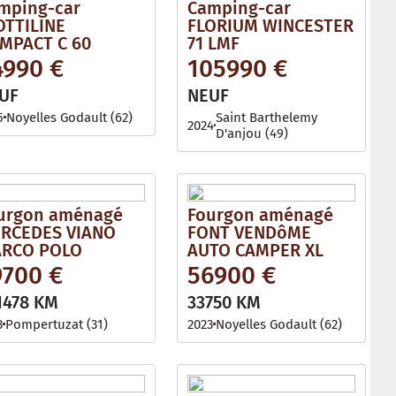
mping-car
Camping-car
OTTILINE
FLORIUM WINCESTER
MPACT C 60
71 LMF
4990 €
105990 €
UF
NEUF
5
Noyelles Godault (62)
Saint Barthelemy
2024
D'anjou (49)
urgon aménagé
Fourgon aménagé
RCEDES VIANO
FONT VENDôME
RCO POLO
AUTO CAMPER XL
9700 €
56900 €
1478 KM
33750 KM
3
Pompertuzat (31)
2023
Noyelles Godault (62)