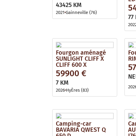
i
l
43425 KM
5
l
e
a
2021
Gainneville (76)
b
77
l
e
202
Fourgon aménagé
Fo
SUNLIGHT CLIFF X
RI
CLIFF 600 X
57
59900 €
NE
7 KM
202
2026
HyÈres (83)
Camping-car
Ca
BAVARIA QWEST Q
AU
650 D
I7