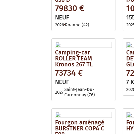
79830 €
1
NEUF
15
2026
Roanne (42)
202
Camping-car
Ca
ROLLER TEAM
DE
Kronos 267 TL
GL
73734 €
7
NEUF
7 
Saint-Jean-Du-
202
2027
Cardonnay (76)
Fourgon aménagé
Fo
BURSTNER COPA C
HY