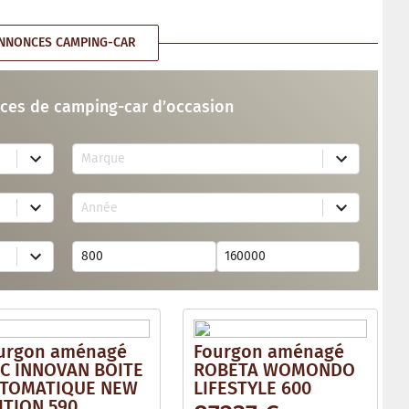
NNONCES CAMPING-CAR
ces de camping-car d’occasion
7
Marque
4
r
e
1
s
Année
7
u
r
l
e
t
s
s
u
a
l
v
t
a
s
i
a
l
v
a
urgon aménagé
Fourgon aménagé
a
b
i
C INNOVAN BOITE
ROBETA WOMONDO
l
l
e
TOMATIQUE NEW
LIFESTYLE 600
a
ITION 590
b