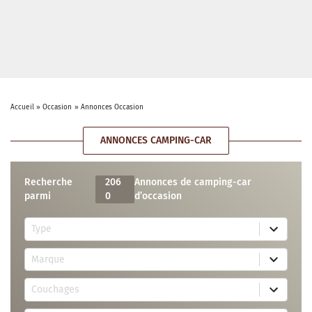
Accueil
»
Occasion
»
Annonces Occasion
ANNONCES CAMPING-CAR
Recherche
206
Annonces de camping-car
parmi
0
d’occasion
5
Type
r
e
7
s
Marque
4
u
r
l
3
e
t
Couchages
0
s
s
r
u
a