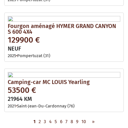
Fourgon aménagé HYMER GRAND CANYON
S 600 4X4
129900 €
NEUF
2025
Pompertuzat (31)
Camping-car MC LOUIS Yearling
53500 €
21964 KM
2021
Saint-Jean-Du-Cardonnay (76)
1
2
3
4
5
6
7
8
9
10
»