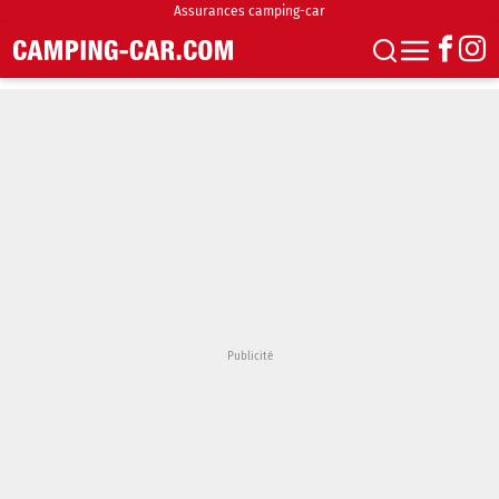
Assurances camping-car
S'abonner
Boutique
Newsletter
Annonces
Podcasts
Vidéos
Actualités
Essais
Accueil & stationnement
Accessoires
Achat & vente
Fourgons & Vans