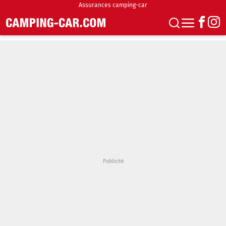
Assurances camping-car
S'abonner
Boutique
Newsletter
Annonces
Podcasts
Vidéos
Actualités
Essais
Accueil & stationnement
Accessoires
Achat & vente
Fourgons & Vans