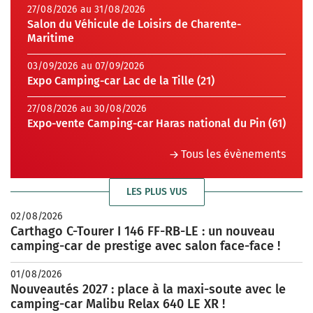
27/08/2026 au 31/08/2026
Salon du Véhicule de Loisirs de Charente-
Maritime
03/09/2026 au 07/09/2026
Expo Camping-car Lac de la Tille (21)
27/08/2026 au 30/08/2026
Expo-vente Camping-car Haras national du Pin (61)
Tous les évènements
LES PLUS VUS
02/08/2026
Carthago C-Tourer I 146 FF-RB-LE : un nouveau
camping-car de prestige avec salon face-face !
01/08/2026
Nouveautés 2027 : place à la maxi-soute avec le
camping-car Malibu Relax 640 LE XR !