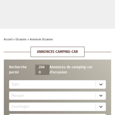
Accueil
»
Occasion
»
Annonces Occasion
ANNONCES CAMPING-CAR
Recherche
206
Annonces de camping-car
parmi
0
d’occasion
5
Type
r
e
7
s
Marque
3
u
r
l
3
e
t
Couchages
0
s
s
r
u
a