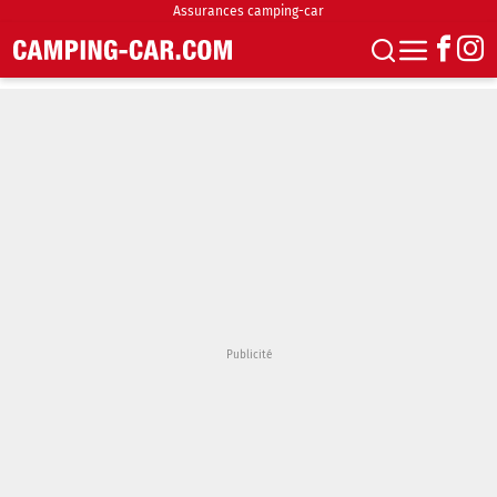
Assurances camping-car
S'abonner
Boutique
Newsletter
Annonces
Podcasts
Vidéos
Actualités
Essais
Accueil & stationnement
Accessoires
Achat & vente
Fourgons & Vans