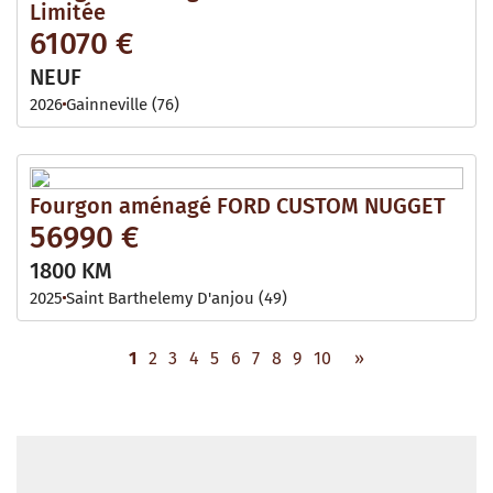
Limitée
61070 €
NEUF
2026
Gainneville (76)
Fourgon aménagé FORD CUSTOM NUGGET
56990 €
1800 KM
2025
Saint Barthelemy D'anjou (49)
1
2
3
4
5
6
7
8
9
10
»