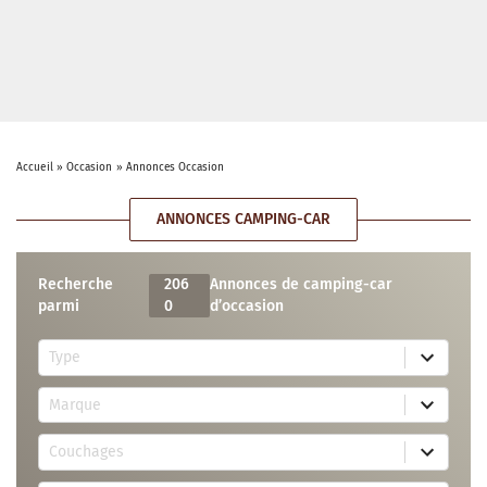
Accueil
»
Occasion
»
Annonces Occasion
ANNONCES CAMPING-CAR
Recherche
206
Annonces de camping-car
parmi
0
d’occasion
5
Type
r
e
7
s
Marque
4
u
r
l
3
e
t
Couchages
0
s
s
r
u
a