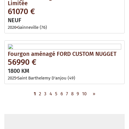
Limitée
61070 €
NEUF
2026
Gainneville (76)
Fourgon aménagé FORD CUSTOM NUGGET
56990 €
1800 KM
2025
Saint Barthelemy D'anjou (49)
1
2
3
4
5
6
7
8
9
10
»