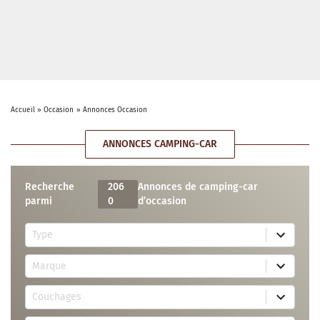
Accueil
»
Occasion
»
Annonces Occasion
ANNONCES CAMPING-CAR
Recherche
206
Annonces de camping-car
parmi
0
d’occasion
5
Type
r
e
7
s
Marque
4
u
r
l
3
e
t
Couchages
0
s
s
r
u
a