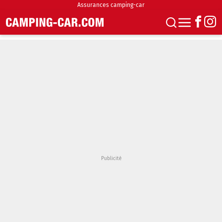
Assurances camping-car
S'abonner
Boutique
Newsletter
Annonces
Podcasts
Vidéos
Actualités
Essais
Accueil & stationnement
Accessoires
Achat & vente
Fourgons & Vans