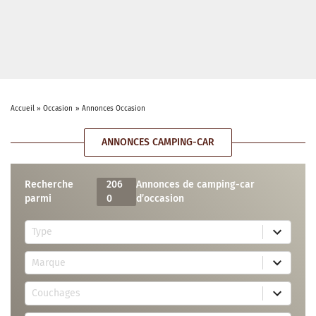
Accueil
»
Occasion
»
Annonces Occasion
ANNONCES CAMPING-CAR
Recherche
206
Annonces de camping-car
parmi
0
d’occasion
5
Type
r
e
7
s
Marque
4
u
r
l
3
e
t
Couchages
0
s
s
r
u
a