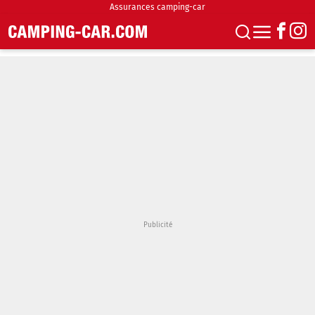
Assurances camping-car
S'abonner
Boutique
Newsletter
Annonces
Podcasts
Vidéos
Actualités
Essais
Accueil & stationnement
Accessoires
Achat & vente
Fourgons & Vans