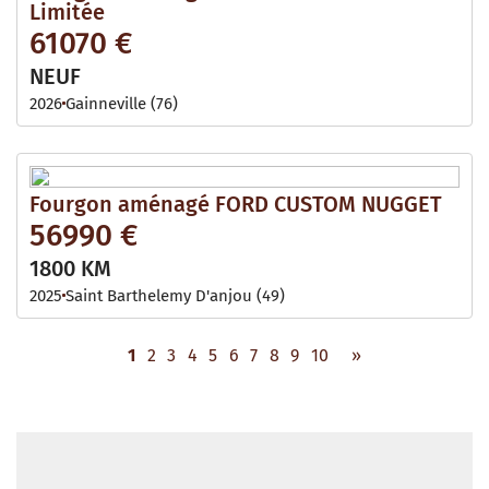
Limitée
61070 €
NEUF
2026
Gainneville (76)
Fourgon aménagé FORD CUSTOM NUGGET
56990 €
1800 KM
2025
Saint Barthelemy D'anjou (49)
1
2
3
4
5
6
7
8
9
10
»