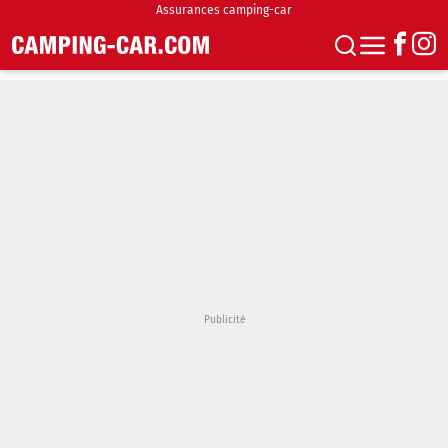
Assurances camping-car
S'abonner
Boutique
Newsletter
Annonces
Podcasts
Vidéos
Actualités
Essais
Accueil & stationnement
Accessoires
Achat & vente
Fourgons & Vans