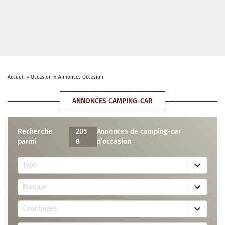
Accueil
»
Occasion
»
Annonces Occasion
ANNONCES CAMPING-CAR
Recherche
205
Annonces de camping-car
parmi
8
d’occasion
5
Type
r
e
7
s
Marque
2
u
r
l
3
e
t
Couchages
0
s
s
r
u
a