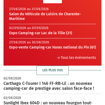
27/08/2026 au 31/08/2026
Salon du Véhicule de Loisirs de Charente-
Maritime
03/09/2026 au 07/09/2026
Expo Camping-car Lac de la Tille (21)
27/08/2026 au 30/08/2026
Expo-vente Camping-car Haras national du Pin (61)
Tous les évènements
LES PLUS VUS
02/08/2026
Carthago C-Tourer I 146 FF-RB-LE : un nouveau
camping-car de prestige avec salon face-face !
03/08/2026
Sunlight Ibex 604D : un nouveau fourgon tout-