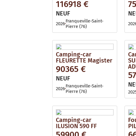
116918 €
7
NEUF
NE
Franqueville-Saint-
2026
202
Pierre (76)
Camping-car
Ca
FLEURETTE Magister
SU
AD
90365 €
5
NEUF
NE
Franqueville-Saint-
2026
Pierre (76)
202
Camping-car
Fo
ILUSION 590 FF
PI
59900 €
6