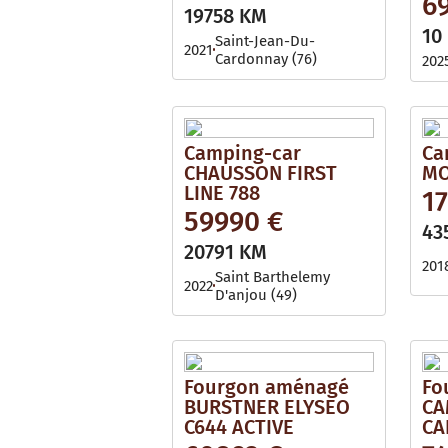
6
i
l
19758 KM
l
e
10
a
Saint-Jean-Du-
2021
b
Cardonnay (76)
202
l
e
Camping-car
Ca
CHAUSSON FIRST
MO
LINE 788
1
59990 €
43
20791 KM
201
Saint Barthelemy
2022
D'anjou (49)
Fourgon aménagé
Fo
BURSTNER ELYSEO
CA
C644 ACTIVE
CA