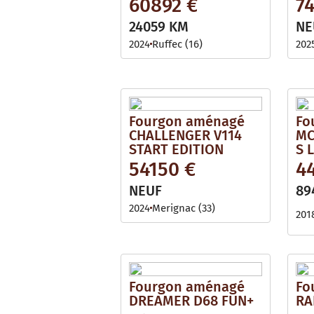
60892 €
7
24059 KM
NE
2024
Ruffec (16)
202
Fourgon aménagé
Fo
CHALLENGER V114
MC
START EDITION
S 
54150 €
4
NEUF
89
2024
Merignac (33)
201
Fourgon aménagé
Fo
DREAMER D68 FUN+
RA