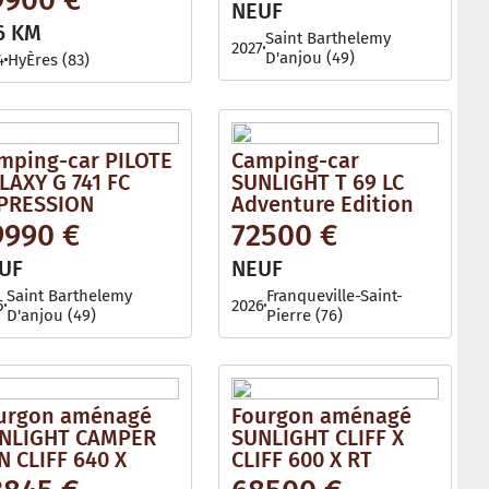
NEUF
6 KM
Saint Barthelemy
2027
D'anjou (49)
4
HyÈres (83)
mping-car PILOTE
Camping-car
LAXY G 741 FC
SUNLIGHT T 69 LC
PRESSION
Adventure Edition
9990 €
72500 €
UF
NEUF
Saint Barthelemy
Franqueville-Saint-
5
2026
D'anjou (49)
Pierre (76)
urgon aménagé
Fourgon aménagé
NLIGHT CAMPER
SUNLIGHT CLIFF X
N CLIFF 640 X
CLIFF 600 X RT