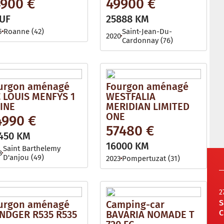
4900 €
49900 €
UF
25888 KM
5
Roanne (42)
Saint-Jean-Du-
2020
Cardonnay (76)
urgon aménagé
Fourgon aménagé
 LOUIS MENFYS 1
WESTFALIA
LINE
MERIDIAN LIMITED
ONE
4990 €
57480 €
450 KM
16000 KM
Saint Barthelemy
8
D'anjou (49)
2023
Pompertuzat (31)
2
S
urgon aménagé
Camping-car
C
NDGER R535 R535
BAVARIA NOMADE T