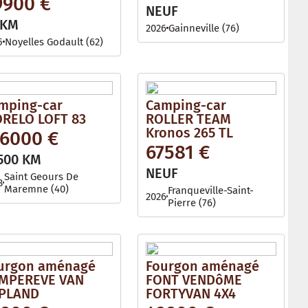
9900 €
l
NEUF
e
 KM
2026
Gainneville (76)
5
Noyelles Godault (62)
mping-car
Camping-car
RELO LOFT 83
ROLLER TEAM
Kronos 265 TL
76000 €
67581 €
500 KM
NEUF
Saint Geours De
8
Maremne (40)
Franqueville-Saint-
2026
Pierre (76)
urgon aménagé
Fourgon aménagé
MPEREVE VAN
FONT VENDôME
PLAND
FORTYVAN 4X4