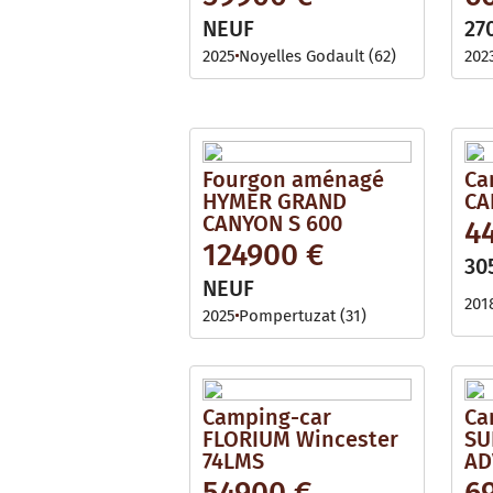
NEUF
27
2025
Noyelles Godault (62)
202
Fourgon aménagé
Ca
HYMER GRAND
CA
CANYON S 600
4
124900 €
30
NEUF
201
2025
Pompertuzat (31)
Camping-car
Ca
FLORIUM Wincester
SU
74LMS
AD
54900 €
6