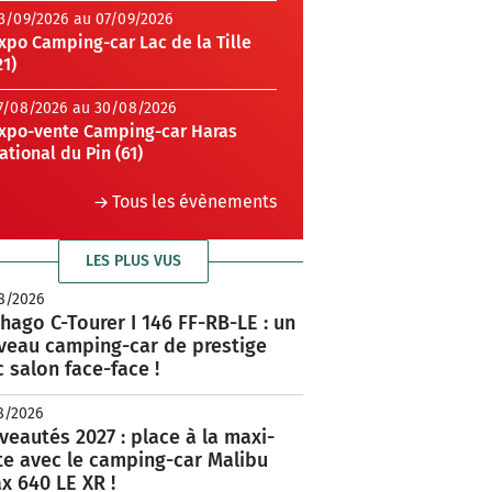
3/09/2026 au 07/09/2026
xpo Camping-car Lac de la Tille
21)
7/08/2026 au 30/08/2026
xpo-vente Camping-car Haras
ational du Pin (61)
Tous les évènements
LES PLUS VUS
8/2026
hago C-Tourer I 146 FF-RB-LE : un
veau camping-car de prestige
 salon face-face !
8/2026
eautés 2027 : place à la maxi-
te avec le camping-car Malibu
x 640 LE XR !