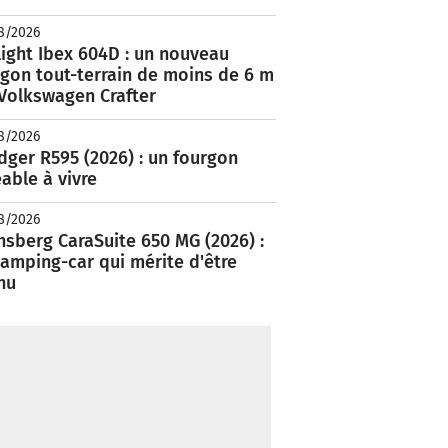
8/2026
ight Ibex 604D : un nouveau
rgon tout-terrain de moins de 6 m
 Volkswagen Crafter
8/2026
ger R595 (2026) : un fourgon
able à vivre
8/2026
nsberg CaraSuite 650 MG (2026) :
amping-car qui mérite d'être
nu