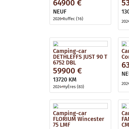
64900 €
5
NEUF
13
2026
Ruffec (16)
202
Camping-car
Ca
DETHLEFFS JUST 90 T
Co
6752 DBL
6
59900 €
NE
13720 KM
202
2024
HyÈres (83)
Camping-car
Ca
FLORIUM Wincester
FA
75 LMF
CM