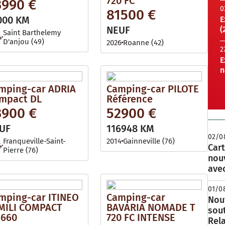
720 FC
3990 €
0
81500 €
000 KM
E
NEUF
(
Saint Barthelemy
4
D'anjou (49)
2026
Roanne (42)
2
E
n
mping-car ADRIA
Camping-car PILOTE
mpact DL
Référence
3900 €
52900 €
UF
116948 KM
02/0
Franqueville-Saint-
2014
Gainneville (76)
4
Cart
Pierre (76)
nou
avec
01/0
mping-car ITINEO
Camping-car
Nouv
MILI COMPACT
BAVARIA NOMADE T
sou
660
720 FC INTENSE
Rela