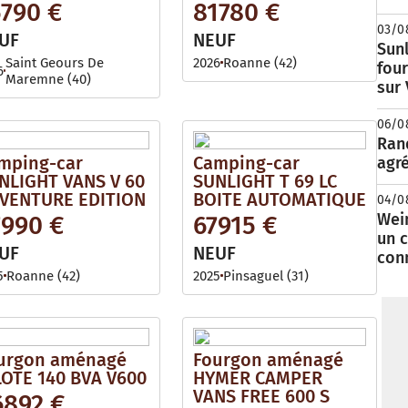
5790 €
81780 €
03/0
UF
NEUF
Sunl
Saint Geours De
2026
Roanne (42)
fou
6
Maremne (40)
sur
06/0
Rand
mping-car
Camping-car
agré
NLIGHT VANS V 60
SUNLIGHT T 69 LC
VENTURE EDITION
BOITE AUTOMATIQUE
04/0
Wei
7990 €
67915 €
un c
UF
NEUF
con
5
Roanne (42)
2025
Pinsaguel (31)
urgon aménagé
Fourgon aménagé
LOTE 140 BVA V600
HYMER CAMPER
VANS FREE 600 S
6892 €