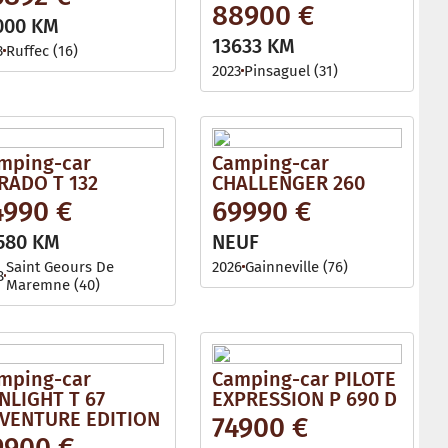
88900 €
000 KM
13633 KM
3
Ruffec (16)
2023
Pinsaguel (31)
mping-car
Camping-car
RADO T 132
CHALLENGER 260
4990 €
69990 €
580 KM
NEUF
Saint Geours De
2026
Gainneville (76)
8
Maremne (40)
mping-car
Camping-car PILOTE
NLIGHT T 67
EXPRESSION P 690 D
VENTURE EDITION
74900 €
9900 €