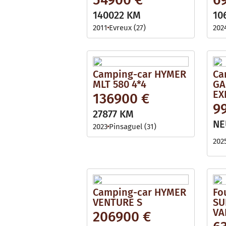
140022 KM
10
2011
Evreux (27)
202
Camping-car HYMER
Ca
MLT 580 4*4
GA
EX
136900 €
9
27877 KM
NE
2023
Pinsaguel (31)
202
Camping-car HYMER
Fo
VENTURE S
SU
VA
206900 €