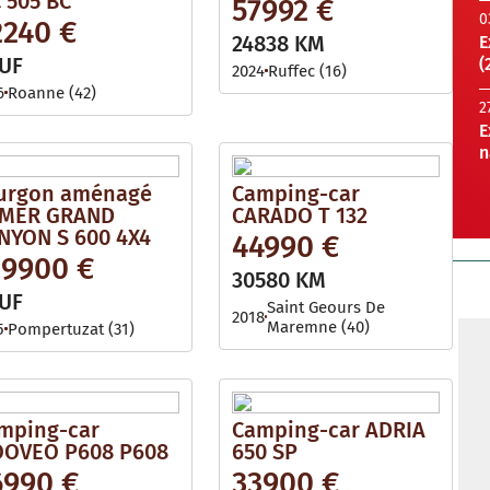
 505 BC
57992 €
0
2240 €
24838 KM
E
UF
(
2024
Ruffec (16)
6
Roanne (42)
2
E
n
urgon aménagé
Camping-car
MER GRAND
CARADO T 132
NYON S 600 4X4
44990 €
29900 €
30580 KM
UF
Saint Geours De
2018
Maremne (40)
5
Pompertuzat (31)
mping-car
Camping-car ADRIA
OVEO P608 P608
650 SP
6990 €
33900 €