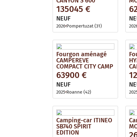
CANYON S 600
MC
135045 €
6
NEUF
NE
2026
Pompertuzat (31)
202
Fourgon aménagé
Fo
CAMPEREVE
HY
COMPACT CITY CAMP
CA
63900 €
1
NEUF
NE
2025
Roanne (42)
202
Camping-car ITINEO
Ca
SB740 SPIRIT
MO
EDITION
2