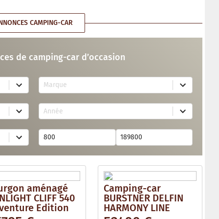
NNONCES CAMPING-CAR
ces de camping-car d’occasion
7
Marque
2
r
e
2
s
Année
6
u
r
l
e
t
s
s
u
a
l
v
t
a
s
i
a
l
v
a
urgon aménagé
Camping-car
a
b
i
NLIGHT CLIFF 540
BURSTNER DELFIN
l
l
e
venture Edition
HARMONY LINE
a
b