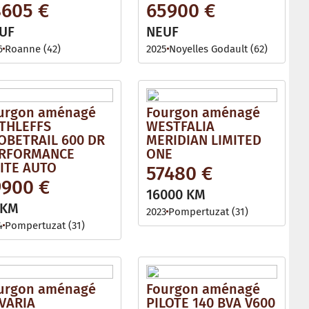
8605 €
65900 €
UF
NEUF
6
Roanne (42)
2025
Noyelles Godault (62)
urgon aménagé
Fourgon aménagé
THLEFFS
WESTFALIA
OBETRAIL 600 DR
MERIDIAN LIMITED
RFORMANCE
ONE
ITE AUTO
57480 €
9900 €
16000 KM
 KM
2023
Pompertuzat (31)
4
Pompertuzat (31)
urgon aménagé
Fourgon aménagé
VARIA
PILOTE 140 BVA V600