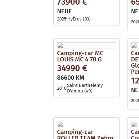
73900 €
6
i
l
l
e
NEUF
NE
a
b
2025
HyÈres (83)
l
202
e
Camping-car MC
Ca
LOUIS MC 4 70 G
DE
Gl
34990 €
Pe
86600 KM
1
Saint Barthelemy
2010
NE
D'anjou (49)
202
Camping-car
Ca
ROLLER TEAM Zefiro
Co