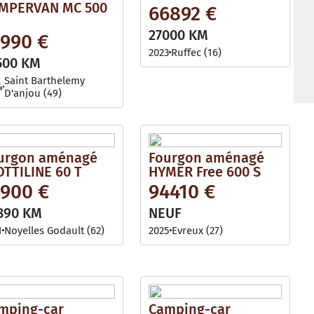
MPERVAN MC 500
66892 €
27000 KM
1990 €
2023
Ruffec (16)
500 KM
Saint Barthelemy
4
D'anjou (49)
urgon aménagé
Fourgon aménagé
OTTILINE 60 T
HYMER Free 600 S
1900 €
94410 €
890 KM
NEUF
1
Noyelles Godault (62)
2025
Evreux (27)
mping-car
Camping-car