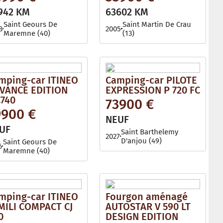
942 KM
63602 KM
Saint Geours De
Saint Martin De Crau
8
2005
Maremne (40)
(13)
mping-car ITINEO
Camping-car PILOTE
VANCE EDITION
EXPRESSION P 720 FC
740
73900 €
9900 €
NEUF
UF
Saint Barthelemy
2027
D'anjou (49)
Saint Geours De
6
Maremne (40)
mping-car ITINEO
Fourgon aménagé
MILI COMPACT CJ
AUTOSTAR V 590 LT
0
DESIGN EDITION