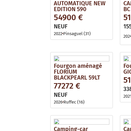
AUTOMATIQUE NEW
CA
EDITION 590
BC
54900 €
5
NEUF
15
2022
Pinsaguel (31)
202
Fourgon aménagé
Fo
FLORIUM
GI
BLACKPEARL 59LT
5
77272 €
33
NEUF
202
2026
Ruffec (16)
Camping-car
Ca