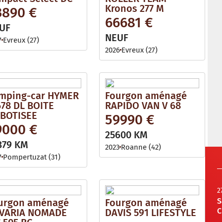
Kronos 277 M
3890 €
66681 €
UF
NEUF
7
Evreux (27)
2026
Evreux (27)
mping-car HYMER
Fourgon aménagé
678 DL BOITE
RAPIDO VAN V 68
BOTISEE
59990 €
9000 €
25600 KM
379 KM
2023
Roanne (42)
7
Pompertuzat (31)
2
S
urgon aménagé
Fourgon aménagé
C
VARIA NOMADE
DAVIS 591 LIFESTYLE