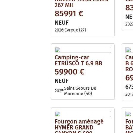
267 MH
8
85991 €
NE
NEUF
202
2026
Evreux (27)
Camping-car
Ca
ETRUSCO T 6.9 BB
B 
RO
59900 €
6
NEUF
67
Saint Geours De
2025
Maremne (40)
201
Fourgon aménagé
Fo
HYMER GRAND
BA