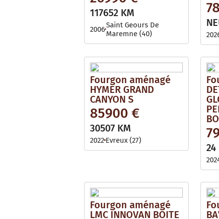
7
117652 KM
NE
Saint Geours De
2006
Maremne (40)
202
Fourgon aménagé
Fo
HYMER GRAND
DE
CANYON S
GL
PE
85900 €
BO
30507 KM
7
2022
Evreux (27)
24
202
Fourgon aménagé
Fo
LMC INNOVAN BOITE
BA