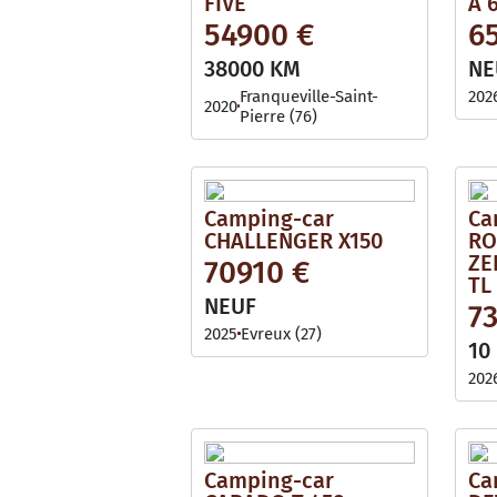
FIVE
A 
54900 €
6
38000 KM
NE
Franqueville-Saint-
202
2020
Pierre (76)
Camping-car
Ca
CHALLENGER X150
RO
ZE
70910 €
TL
NEUF
7
2025
Evreux (27)
10
202
Camping-car
Ca