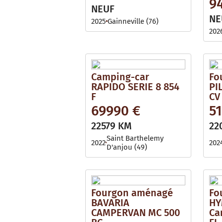
9
NEUF
NE
2025
Gainneville (76)
202
Camping-car
Fo
RAPIDO SERIE 8 854
PI
F
CV
69990 €
5
22579 KM
22
Saint Barthelemy
2022
202
D'anjou (49)
Fourgon aménagé
Fo
BAVARIA
HY
CAMPERVAN MC 500
Ca