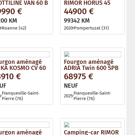
OTTILINE VAN 60 B
RIMOR HORUS 45
9990 €
44900 €
200 KM
99342 KM
3
Roanne (42)
2020
Pompertuzat (31)
urgon aménagé
Fourgon aménagé
IKA KOSMO CV 60
ADRIA Twin 600 SPB
3910 €
68975 €
UF
NEUF
Franqueville-Saint-
Franqueville-Saint-
5
2025
Pierre (76)
Pierre (76)
urgon aménagé
Camping-car RIMOR