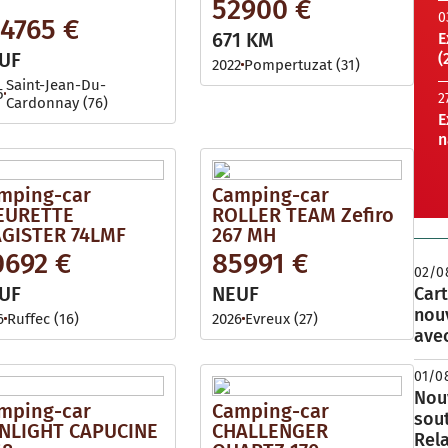
52900 €
0
24765 €
671 KM
E
UF
(
2022
Pompertuzat (31)
Saint-Jean-Du-
5
2
Cardonnay (76)
E
n
mping-car
Camping-car
EURETTE
ROLLER TEAM Zefiro
GISTER 74LMF
267 MH
0692 €
85991 €
02/0
UF
NEUF
Cart
nou
6
Ruffec (16)
2026
Evreux (27)
avec
01/0
Nouv
mping-car
Camping-car
sou
NLIGHT CAPUCINE
CHALLENGER
Rela