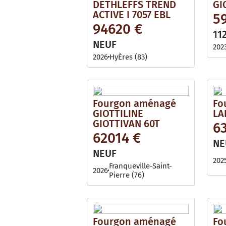
DETHLEFFS TREND
GI
ACTIVE I 7057 EBL
5
94620 €
11
NEUF
202
2026
HyÈres (83)
Fourgon aménagé
Fo
GIOTTILINE
LA
GIOTTIVAN 60T
6
62014 €
NE
NEUF
202
Franqueville-Saint-
2026
Pierre (76)
Fourgon aménagé
Fo