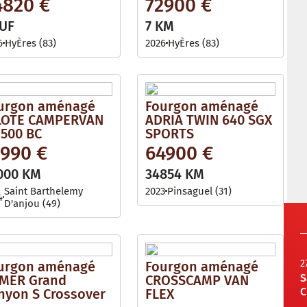
4820 €
72900 €
UF
7 KM
6
HyÈres (83)
2026
HyÈres (83)
urgon aménagé
Fourgon aménagé
LOTE CAMPERVAN
ADRIA TWIN 640 SGX
 500 BC
SPORTS
1990 €
64900 €
000 KM
34854 KM
Saint Barthelemy
2023
Pinsaguel (31)
4
D'anjou (49)
2
urgon aménagé
Fourgon aménagé
S
MER Grand
CROSSCAMP VAN
C
nyon S Crossover
FLEX