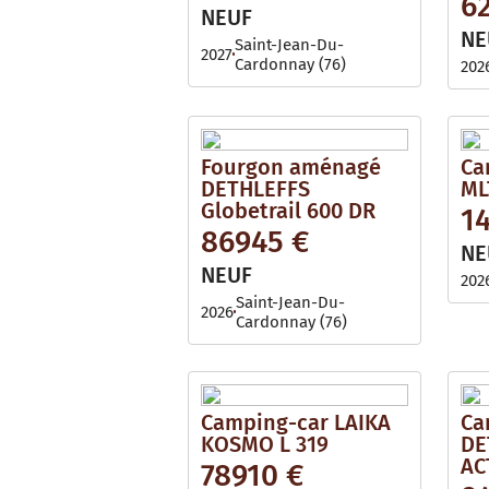
6
i
l
NEUF
l
e
NE
a
Saint-Jean-Du-
2027
b
Cardonnay (76)
202
l
e
Fourgon aménagé
Ca
DETHLEFFS
ML
Globetrail 600 DR
1
86945 €
NE
NEUF
202
Saint-Jean-Du-
2026
Cardonnay (76)
Camping-car LAIKA
Ca
KOSMO L 319
DE
AC
78910 €