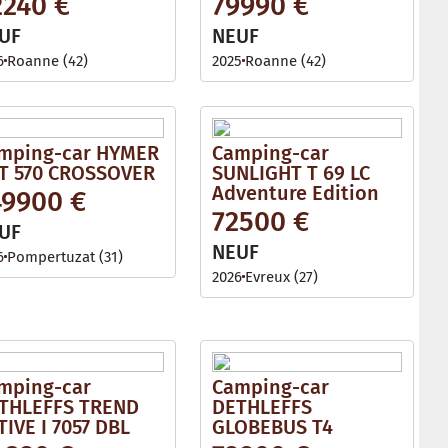
2240 €
79990 €
l
e
UF
NEUF
6
Roanne (42)
2025
Roanne (42)
mping-car HYMER
Camping-car
T 570 CROSSOVER
SUNLIGHT T 69 LC
Adventure Edition
49900 €
72500 €
UF
NEUF
6
Pompertuzat (31)
2026
Evreux (27)
mping-car
Camping-car
THLEFFS TREND
DETHLEFFS
TIVE I 7057 DBL
GLOBEBUS T4