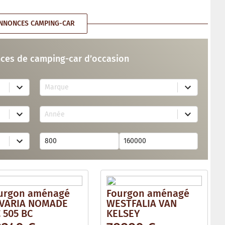
NNONCES CAMPING-CAR
ces de camping-car d’occasion
7
Marque
4
r
e
2
s
Année
6
u
r
l
e
t
s
s
u
a
l
v
t
a
s
i
a
l
v
a
urgon aménagé
Fourgon aménagé
a
b
i
VARIA NOMADE
WESTFALIA VAN
l
l
e
 505 BC
KELSEY
a
b