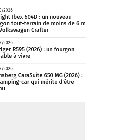
8/2026
ight Ibex 604D : un nouveau
rgon tout-terrain de moins de 6 m
 Volkswagen Crafter
8/2026
ger R595 (2026) : un fourgon
able à vivre
8/2026
nsberg CaraSuite 650 MG (2026) :
amping-car qui mérite d'être
nu