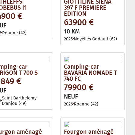
THLEFFS
GIOTTILINE SIENA
OBEBUS I1
397 F PREMIERE
EDITION
4900 €
63900 €
UF
10 KM
6
Roanne (42)
2025
Noyelles Godault (62)
mping-car
Camping-car
RIGON T 700 S
BAVARIA NOMADE T
740 FC
5849 €
79900 €
UF
NEUF
Saint Barthelemy
6
D'anjou (49)
2026
Roanne (42)
urgon aménagé
Fourgon aménagé