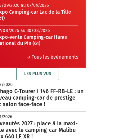
3/09/2026 au 07/09/2026
xpo Camping-car Lac de la Tille
21)
7/08/2026 au 30/08/2026
xpo-vente Camping-car Haras
ational du Pin (61)
Tous les évènements
LES PLUS VUS
8/2026
hago C-Tourer I 146 FF-RB-LE : un
veau camping-car de prestige
 salon face-face !
8/2026
eautés 2027 : place à la maxi-
te avec le camping-car Malibu
x 640 LE XR !