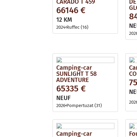
CARADO T 459
DE
GL
66146 €
8
12 KM
NE
2024
Ruffec (16)
202
Camping-car
Ca
SUNLIGHT T 58
CO
ADVENTURE
7
65335 €
NE
NEUF
202
2026
Pompertuzat (31)
Camping-car
Fo