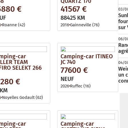
68
QUARTZ 170
5880 €
41567 €
03/0
Sunl
UF
88425 KM
fou
6
Roanne (42)
2016
Gainneville (76)
sur
06/0
Rand
agré
mping-car
Camping-car ITINEO
LLER TEAM
JC 740
04/0
FIRO SELEKT 266
77600 €
Wei
un c
NEUF
3280 €
con
2026
Ruffec (16)
 KM
6
Noyelles Godault (62)
mping-car
Camping-car