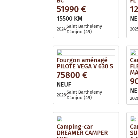
BC
FL
51990 €
1
15500 KM
NE
Saint Barthelemy
2024
202
D'anjou (49)
Fourgon aménagé
Ca
PILOTE VEGA V 630 S
FL
MA
75800 €
9
NEUF
NE
Saint Barthelemy
2026
D'anjou (49)
202
Camping-car
Ca
DREAMER CAMPER
SU