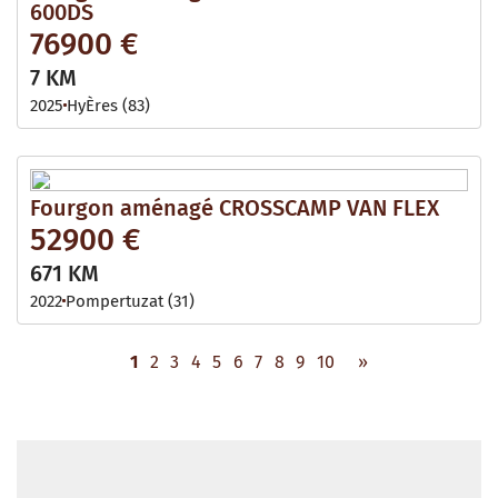
600DS
76900 €
7 KM
2025
HyÈres (83)
Fourgon aménagé CROSSCAMP VAN FLEX
52900 €
671 KM
2022
Pompertuzat (31)
1
2
3
4
5
6
7
8
9
10
»