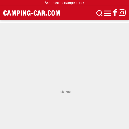
Assurances camping-car
S'abonner
Boutique
Newsletter
Annonces
Podcasts
Vidéos
Actualités
Essais
Accueil & stationnement
Accessoires
Achat & vente
Fourgons & Vans