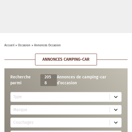
Accueil
»
Occasion
»
Annonces Occasion
ANNONCES CAMPING-CAR
Recherche
205
Annonces de camping-car
parmi
8
d’occasion
5
Type
r
e
7
s
Marque
4
u
r
l
3
e
t
Couchages
0
s
s
r
u
a