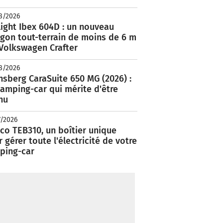
8/2026
ight Ibex 604D : un nouveau
rgon tout-terrain de moins de 6 m
 Volkswagen Crafter
8/2026
nsberg CaraSuite 650 MG (2026) :
amping-car qui mérite d'être
nu
7/2026
co TEB310, un boîtier unique
 gérer toute l'électricité de votre
ping-car