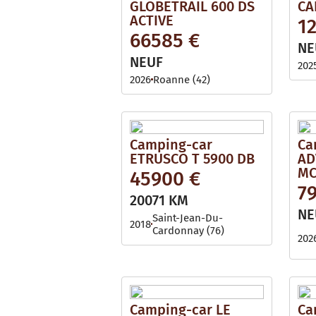
GLOBETRAIL 600 DS
CA
ACTIVE
1
66585 €
NE
NEUF
202
2026
Roanne (42)
Camping-car
Ca
ETRUSCO T 5900 DB
AD
MC
45900 €
7
20071 KM
NE
Saint-Jean-Du-
2018
Cardonnay (76)
202
Camping-car LE
Ca