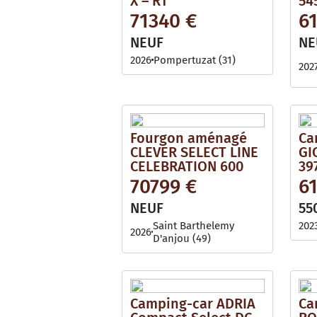
X – RT
54
71340 €
6
NEUF
NE
2026
Pompertuzat (31)
202
Fourgon aménagé
Ca
CLEVER SELECT LINE
GI
CELEBRATION 600
39
70799 €
6
NEUF
55
Saint Barthelemy
202
2026
D'anjou (49)
Camping-car ADRIA
Ca