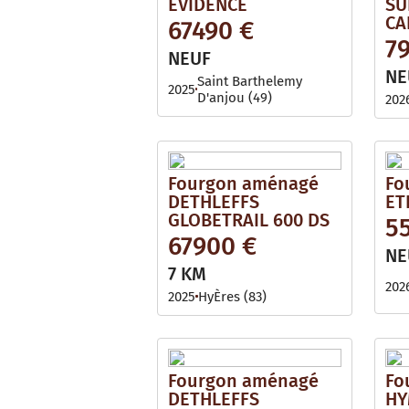
EVIDENCE
SU
CA
67490 €
7
NEUF
NE
Saint Barthelemy
2025
D'anjou (49)
202
Fourgon aménagé
Fo
DETHLEFFS
ET
GLOBETRAIL 600 DS
5
67900 €
NE
7 KM
202
2025
HyÈres (83)
Fourgon aménagé
Fo
DETHLEFFS
HY