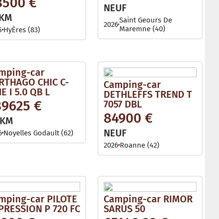
8500 €
l
NEUF
e
 KM
Saint Geours De
2026
Maremne (40)
5
HyÈres (83)
mping-car
RTHAGO CHIC C-
Camping-car
E I 5.0 QB L
DETHLEFFS TREND T
89625 €
7057 DBL
84900 €
 KM
NEUF
6
Noyelles Godault (62)
2026
Roanne (42)
mping-car PILOTE
Camping-car RIMOR
PRESSION P 720 FC
SARUS 50