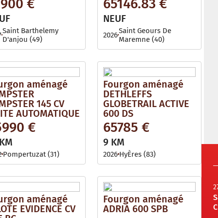
3900 €
65146.83 €
UF
NEUF
Saint Barthelemy
Saint Geours De
7
2026
D'anjou (49)
Maremne (40)
urgon aménagé
Fourgon aménagé
MPSTER
DETHLEFFS
MPSTER 145 CV
GLOBETRAIL ACTIVE
ITE AUTOMATIQUE
600 DS
5990 €
65785 €
 KM
9 KM
2
Pompertuzat (31)
2026
HyÈres (83)
2
S
urgon aménagé
Fourgon aménagé
C
LOTE EVIDENCE CV
ADRIA 600 SPB