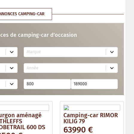
NNONCES CAMPING-CAR
ces de camping-car d’occasion
7
Marque
3
r
e
1
s
Année
7
u
r
l
e
t
s
s
u
a
l
v
t
a
s
i
a
l
v
a
urgon aménagé
Camping-car RIMOR
a
b
i
THLEFFS
KILIG 79
l
l
e
OBETRAIL 600 DS
63990 €
a
b