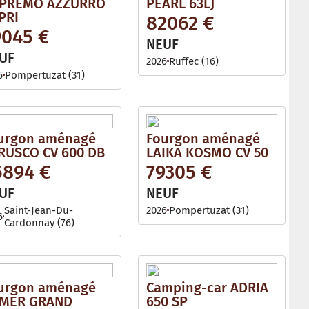
PREMO AZZURRO
PEARL 63LJ
PRI
82062 €
9045 €
NEUF
UF
2026
Ruffec (16)
6
Pompertuzat (31)
urgon aménagé
Fourgon aménagé
RUSCO CV 600 DB
LAIKA KOSMO CV 50
5894 €
79305 €
UF
NEUF
Saint-Jean-Du-
2026
Pompertuzat (31)
6
Cardonnay (76)
urgon aménagé
Camping-car ADRIA
MER GRAND
650 SP