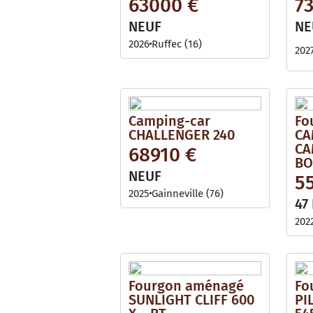
63000 €
7
NEUF
NE
2026
Ruffec (16)
202
Camping-car
Fo
CHALLENGER 240
CA
CA
68910 €
BO
NEUF
5
2025
Gainneville (76)
47
202
Fourgon aménagé
Fo
SUNLIGHT CLIFF 600
PI