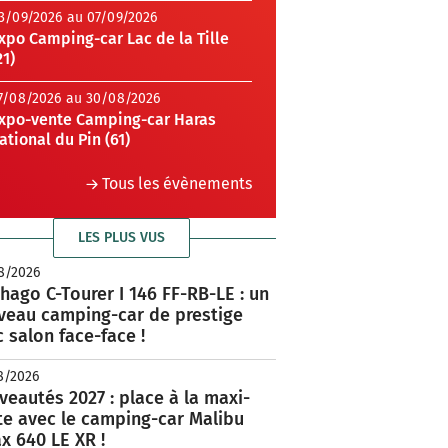
3/09/2026 au 07/09/2026
xpo Camping-car Lac de la Tille
21)
7/08/2026 au 30/08/2026
xpo-vente Camping-car Haras
ational du Pin (61)
Tous les évènements
LES PLUS VUS
8/2026
hago C-Tourer I 146 FF-RB-LE : un
veau camping-car de prestige
 salon face-face !
8/2026
eautés 2027 : place à la maxi-
te avec le camping-car Malibu
x 640 LE XR !