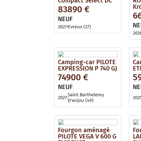
Compact Select DC
RO
Kr
83890 €
6
NEUF
NE
2027
Evreux (27)
202
Camping-car PILOTE
Ca
EXPRESSION P 740 GJ
ET
74900 €
5
NEUF
NE
Saint Barthelemy
2027
202
D'anjou (49)
Fourgon aménagé
Fo
PILOTE VEGA V 600 G
LA