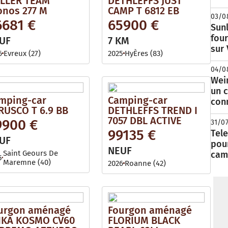
LLER TEAM
DETHLEFFS JUST
onos 277 M
CAMP T 6812 EB
03/0
6681 €
65900 €
Sunl
fou
UF
7 KM
sur
6
Evreux (27)
2025
HyÈres (83)
04/0
Wei
un c
mping-car
Camping-car
con
RUSCO T 6.9 BB
DETHLEFFS TREND I
7057 DBL ACTIVE
9900 €
31/0
99135 €
Tele
UF
pour
NEUF
Saint Geours De
cam
5
Maremne (40)
2026
Roanne (42)
urgon aménagé
Fourgon aménagé
IKA KOSMO CV60
FLORIUM BLACK