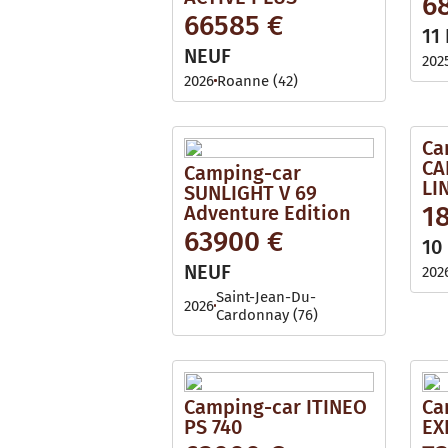
6
i
l
66585 €
l
e
11
a
b
NEUF
202
l
e
2026
Roanne (42)
Ca
CA
Camping-car
LIN
SUNLIGHT V 69
1
Adventure Edition
63900 €
10
NEUF
202
Saint-Jean-Du-
2026
Cardonnay (76)
Camping-car ITINEO
Ca
PS 740
EX