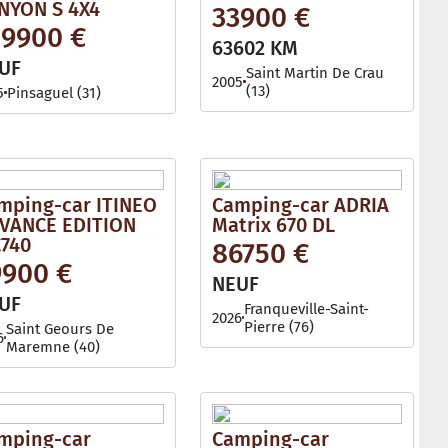
NYON S 4X4
33900 €
29900 €
63602 KM
UF
Saint Martin De Crau
2005
(13)
5
Pinsaguel (31)
mping-car ITINEO
Camping-car ADRIA
VANCE EDITION
Matrix 670 DL
740
86750 €
9900 €
NEUF
UF
Franqueville-Saint-
2026
Pierre (76)
Saint Geours De
6
Maremne (40)
mping-car
Camping-car