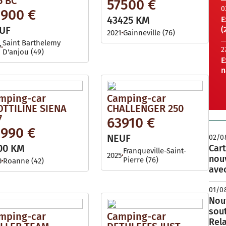
5 BC
57500 €
0
1900 €
43425 KM
E
UF
(
2021
Gainneville (76)
Saint Barthelemy
7
2
D'anjou (49)
E
n
mping-car
Camping-car
OTTILINE SIENA
CHALLENGER 250
7
63910 €
1990 €
NEUF
02/0
00 KM
Cart
Franqueville-Saint-
2025
nou
Pierre (76)
3
Roanne (42)
avec
01/0
Nouv
sou
mping-car
Camping-car
Rela