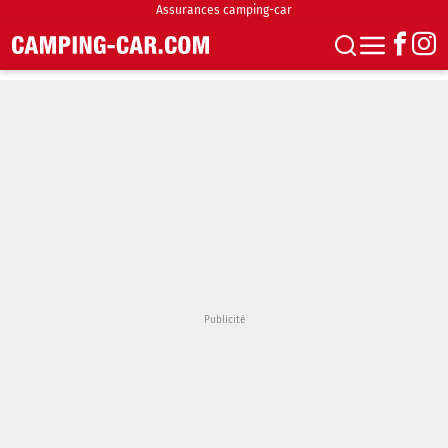
Assurances camping-car
S'abonner
Boutique
Newsletter
Annonces
Podcasts
Vidéos
Actualités
Essais
Accueil & stationnement
Accessoires
Achat & vente
Fourgons & Vans