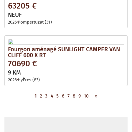
63205 €
NEUF
2026
Pompertuzat (31)
Fourgon aménagé SUNLIGHT CAMPER VAN
CLIFF 600 X RT
70690 €
9 KM
2026
HyÈres (83)
1
2
3
4
5
6
7
8
9
10
»