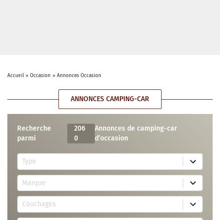
Accueil
»
Occasion
»
Annonces Occasion
ANNONCES CAMPING-CAR
Recherche
206
Annonces de camping-car
parmi
0
d’occasion
5
Type
r
e
7
s
Marque
4
u
r
l
3
e
t
Couchages
0
s
s
r
u
a