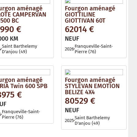
urgon aménagé
Fourgon aménagé
LOTE CAMPERVAN
GIOTTILINE
 500 BC
GIOTTIVAN 60T
1990 €
62014 €
000 KM
NEUF
Saint Barthelemy
Franqueville-Saint-
4
2026
D'anjou (49)
Pierre (76)
urgon aménagé
Fourgon aménagé
RIA Twin 600 SPB
STYLEVAN EMOTION
BELIZE 4X4
8975 €
80529 €
UF
NEUF
Franqueville-Saint-
5
Pierre (76)
Saint Barthelemy
2025
D'anjou (49)