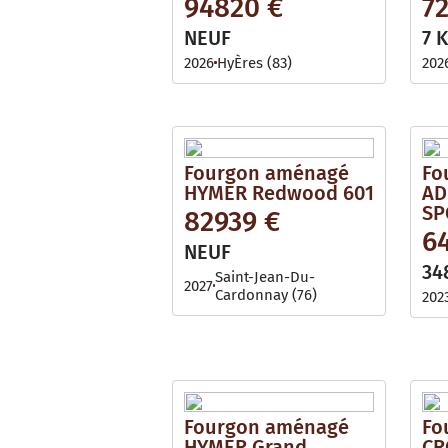
94820 €
7
NEUF
7 
2026
HyÈres (83)
202
Fourgon aménagé
Fo
HYMER Redwood 601
AD
SP
82939 €
6
NEUF
34
Saint-Jean-Du-
2027
Cardonnay (76)
202
Fourgon aménagé
Fo
HYMER Grand
CR