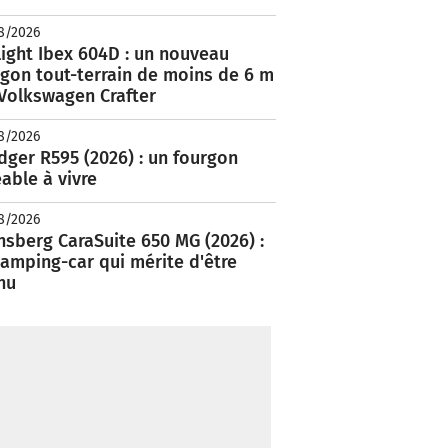
8/2026
ight Ibex 604D : un nouveau
rgon tout-terrain de moins de 6 m
 Volkswagen Crafter
8/2026
ger R595 (2026) : un fourgon
able à vivre
8/2026
nsberg CaraSuite 650 MG (2026) :
amping-car qui mérite d'être
nu