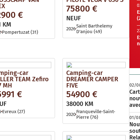
EX
0
75800 €
E
2900 €
NEUF
(
1 KM
Saint Barthelemy
2026
2
D'anjou (49)
2
Pompertuzat (31)
E
n
mping-car
Camping-car
LLER TEAM Zefiro
DREAMER CAMPER
7 MH
FIVE
02/0
Cart
5991 €
54900 €
nou
UF
38000 KM
avec
6
Evreux (27)
Franqueville-Saint-
2020
Pierre (76)
01/0
Nouv
sou
Rela