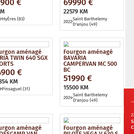
2900 €
69990 €
KM
22579 KM
6
HyÈres (83)
Saint Barthelemy
2022
D'anjou (49)
urgon aménagé
Fourgon aménagé
RIA TWIN 640 SGX
BAVARIA
ORTS
CAMPERVAN MC 500
BC
4900 €
51990 €
854 KM
15500 KM
3
Pinsaguel (31)
Saint Barthelemy
2024
D'anjou (49)
2
S
urgon aménagé
Fourgon aménagé
C
OSSCAMP VAN
PILOTE VEGA V 630 S