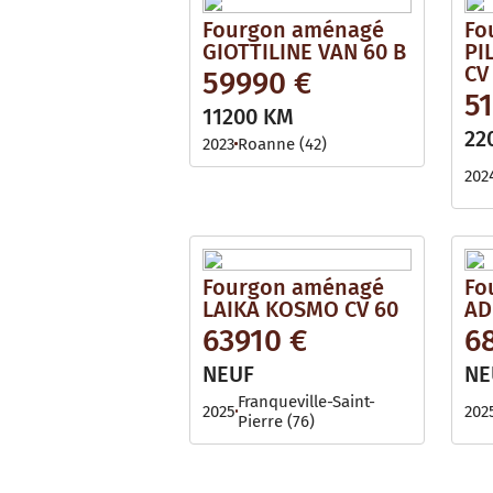
Fourgon aménagé
Fo
GIOTTILINE VAN 60 B
PI
CV
59990 €
5
11200 KM
22
2023
Roanne (42)
202
Fourgon aménagé
Fo
LAIKA KOSMO CV 60
AD
63910 €
6
NEUF
NE
Franqueville-Saint-
2025
202
Pierre (76)