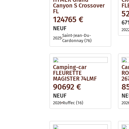
Canyon S Crossover
FL
FL
5
124765 €
67
NEUF
202
Saint-Jean-Du-
2025
Cardonnay (76)
Camping-car
Ca
FLEURETTE
RO
MAGISTER 74LMF
26
90692 €
8
NEUF
NE
2026
Ruffec (16)
202