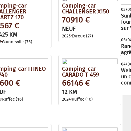
mping-car
Camping-car
03/0
ALLENGER
CHALLENGER X150
Sunl
ARTZ 170
70910 €
fou
567 €
sur
NEUF
425 KM
2025
Evreux (27)
06/0
6
Gainneville (76)
Rand
agré
04/0
mping-car ITINEO
Camping-car
Wei
740
CARADO T 459
un c
7600 €
66146 €
con
UF
12 KM
6
Ruffec (16)
2024
Ruffec (16)