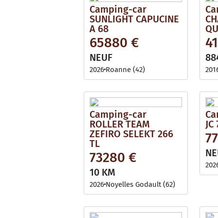
Camping-car
Ca
SUNLIGHT CAPUCINE
CH
A 68
QU
65880 €
41
NEUF
88
2026
Roanne (42)
201
Camping-car
Ca
ROLLER TEAM
JC 
ZEFIRO SELEKT 266
7
TL
NE
73280 €
202
10 KM
2026
Noyelles Godault (62)