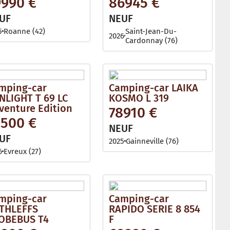
9990 €
86945 €
l
e
UF
NEUF
5
Roanne (42)
Saint-Jean-Du-
2026
Cardonnay (76)
mping-car
Camping-car LAIKA
NLIGHT T 69 LC
KOSMO L 319
venture Edition
78910 €
2500 €
NEUF
UF
2025
Gainneville (76)
6
Evreux (27)
mping-car
Camping-car
THLEFFS
RAPIDO SERIE 8 854
OBEBUS T4
F