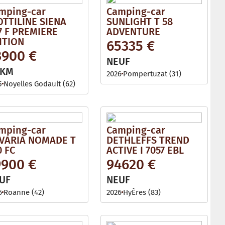
mping-car
Camping-car
OTTILINE SIENA
SUNLIGHT T 58
7 F PREMIERE
ADVENTURE
ITION
65335 €
3900 €
NEUF
 KM
2026
Pompertuzat (31)
5
Noyelles Godault (62)
mping-car
Camping-car
VARIA NOMADE T
DETHLEFFS TREND
0 FC
ACTIVE I 7057 EBL
9900 €
94620 €
UF
NEUF
6
Roanne (42)
2026
HyÈres (83)