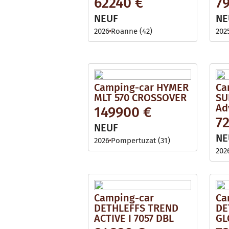
62240 €
7
i
l
l
e
NEUF
NE
a
b
2026
Roanne (42)
202
l
e
Camping-car HYMER
Ca
MLT 570 CROSSOVER
SU
Ad
149900 €
7
NEUF
NE
2026
Pompertuzat (31)
202
Camping-car
Ca
DETHLEFFS TREND
DE
ACTIVE I 7057 DBL
GL