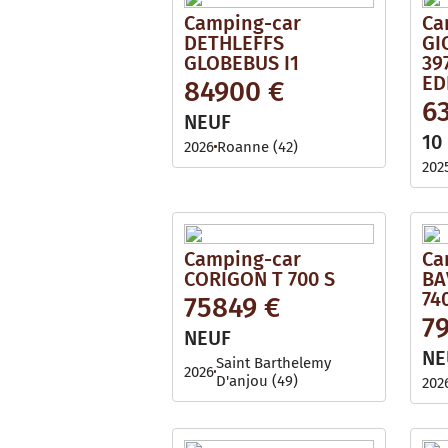
Camping-car
Ca
DETHLEFFS
GI
GLOBEBUS I1
39
ED
84900 €
6
NEUF
10
2026
Roanne (42)
202
Camping-car
Ca
CORIGON T 700 S
BA
74
75849 €
7
NEUF
NE
Saint Barthelemy
2026
D'anjou (49)
202