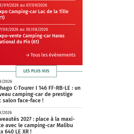
3/09/2026 au 07/09/2026
xpo Camping-car Lac de la Tille
21)
7/08/2026 au 30/08/2026
xpo-vente Camping-car Haras
ational du Pin (61)
Tous les évènements
LES PLUS VUS
8/2026
hago C-Tourer I 146 FF-RB-LE : un
veau camping-car de prestige
 salon face-face !
8/2026
eautés 2027 : place à la maxi-
te avec le camping-car Malibu
x 640 LE XR !