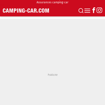
Assurances camping-car
S'abonner
Boutique
Newsletter
Annonces
Podcasts
Vidéos
Actualités
Essais
Accueil & stationnement
Accessoires
Achat & vente
Fourgons & Vans