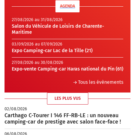
AGENDA
27/08/2026 au 31/08/2026
Salon du Véhicule de Loisirs de Charente-
Maritime
03/09/2026 au 07/09/2026
Expo Camping-car Lac de la Tille (21)
27/08/2026 au 30/08/2026
Expo-vente Camping-car Haras national du Pin (61)
Tous les évènements
LES PLUS VUS
02/08/2026
Carthago C-Tourer I 146 FF-RB-LE : un nouveau
camping-car de prestige avec salon face-face !
06/08/2026