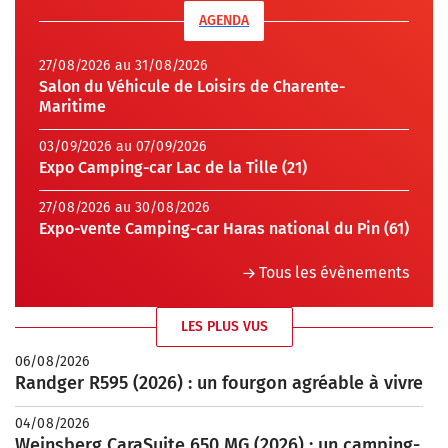
AGENDA
27/08/2026 au 31/08/2026
Salon du Véhicule de Loisirs de Charente-
Maritime
03/09/2026 au 07/09/2026
Expo Camping-car Lac de la Tille (21)
27/08/2026 au 30/08/2026
Expo-vente Camping-car Haras national du Pin (61)
Tous les évènements
LES PLUS VUS
06/08/2026
Randger R595 (2026) : un fourgon agréable à vivre
04/08/2026
Weinsberg CaraSuite 650 MG (2026) : un camping-