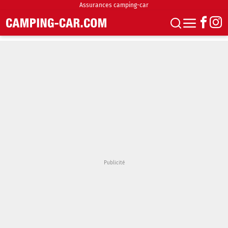
Assurances camping-car
S'abonner
Boutique
Newsletter
Annonces
Podcasts
Vidéos
Actualités
Essais
Accueil & stationnement
Accessoires
Achat & vente
Fourgons & Vans