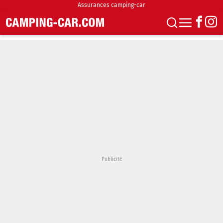
Assurances camping-car
S'abonner
Boutique
Newsletter
Annonces
Podcasts
Vidéos
Actualités
Essais
Accueil & stationnement
Accessoires
Achat & vente
Fourgons & Vans