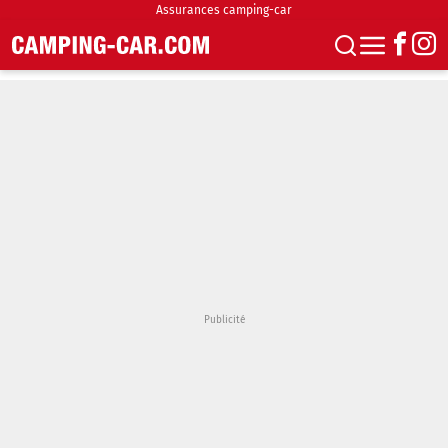
Assurances camping-car
S'abonner
Boutique
Newsletter
Annonces
Podcasts
Vidéos
Actualités
Essais
Accueil & stationnement
Accessoires
Achat & vente
Fourgons & Vans