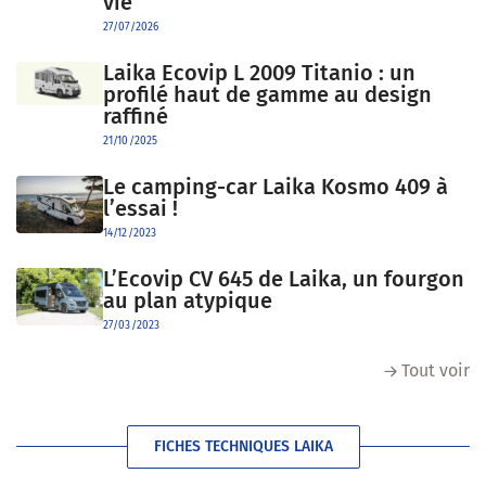
vie
27/07/2026
Laika Ecovip L 2009 Titanio : un
profilé haut de gamme au design
raffiné
21/10/2025
Le camping-car Laika Kosmo 409 à
l’essai !
14/12/2023
L’Ecovip CV 645 de Laika, un fourgon
au plan atypique
27/03/2023
Tout voir
FICHES TECHNIQUES LAIKA