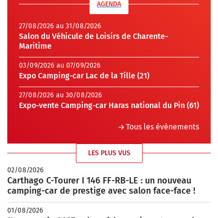
AGENDA
27/08/2026 au 31/08/2026
Salon du Véhicule de Loisirs de Charente-
Maritime
03/09/2026 au 07/09/2026
Expo Camping-car Lac de la Tille (21)
27/08/2026 au 30/08/2026
Expo-vente Camping-car Haras national du Pin (61)
Tous les évènements
LES PLUS VUS
02/08/2026
Carthago C-Tourer I 146 FF-RB-LE : un nouveau
camping-car de prestige avec salon face-face !
01/08/2026