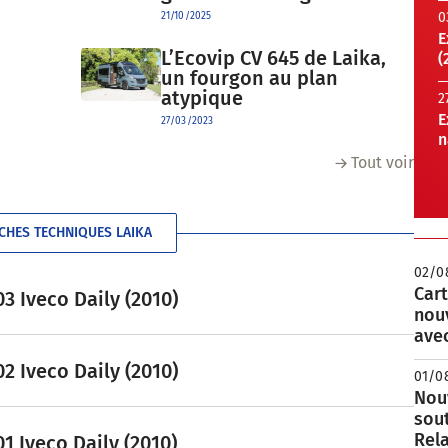
0
21/10/2025
E
L’Ecovip CV 645 de Laika,
(
un fourgon au plan
atypique
2
E
27/03/2023
n
Tout voir
ICHES TECHNIQUES LAIKA
02/0
Cart
3 Iveco Daily (2010)
nou
avec
2 Iveco Daily (2010)
01/0
Nouv
sou
Rela
1 Iveco Daily (2010)