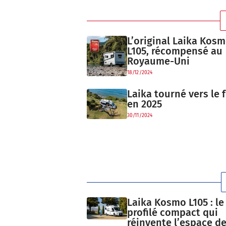
L’original Laika Kos
L105, récompensé au
Royaume-Uni
18/12/2024
Laika tourné vers le 
en 2025
30/11/2024
Laika Kosmo L105 : le
profilé compact qui
réinvente l’espace de