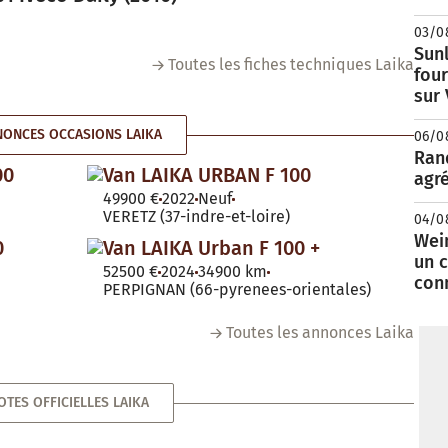
03/0
Sunl
Toutes les fiches techniques Laika
fou
sur
ONCES OCCASIONS LAIKA
06/0
Rand
00
Van LAIKA URBAN F 100
agré
49900 €
2022
Neuf
VERETZ (37-indre-et-loire)
04/0
Wei
0
Van LAIKA Urban F 100 +
un c
52500 €
2024
34900 km
con
PERPIGNAN (66-pyrenees-orientales)
Toutes les annonces Laika
OTES OFFICIELLES LAIKA