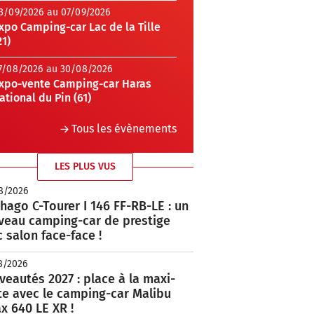
3/09/2026 au 07/09/2026
xpo Camping-car Lac de la Tille
21)
7/08/2026 au 30/08/2026
xpo-vente Camping-car Haras
ational du Pin (61)
Tous les évènements
LES PLUS VUS
8/2026
hago C-Tourer I 146 FF-RB-LE : un
veau camping-car de prestige
 salon face-face !
8/2026
eautés 2027 : place à la maxi-
te avec le camping-car Malibu
x 640 LE XR !