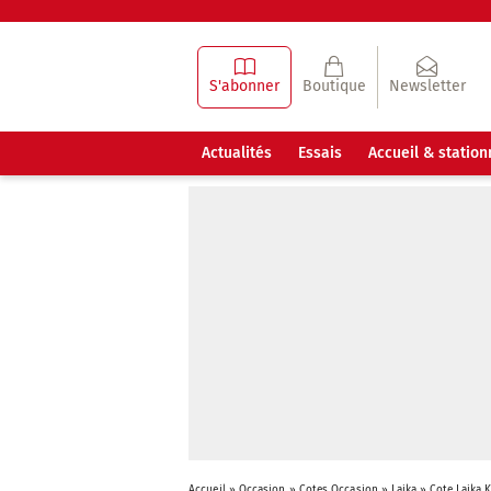
S'abonner
Boutique
Newsletter
Actualités
Essais
Accueil & statio
Accueil
»
Occasion
»
Cotes Occasion
»
Laika
»
Cote Laika 