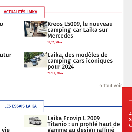
ACTUALITÉS LAIKA
mo
Kreos L5009, le nouveau
camping-car Laika sur
Mercedes
13/12/2024
futur
Laika, des modèles de
camping-cars iconiques
pour 2024
26/01/2024
Tout voir
LES ESSAIS LAIKA
2
Laika Ecovip L 2009
S
Titanio : un profilé haut de
C
 vie
gamme au design raffiné