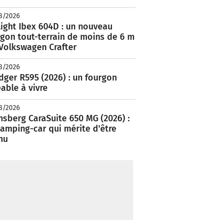
8/2026
ight Ibex 604D : un nouveau
rgon tout-terrain de moins de 6 m
 Volkswagen Crafter
8/2026
ger R595 (2026) : un fourgon
able à vivre
8/2026
nsberg CaraSuite 650 MG (2026) :
amping-car qui mérite d'être
nu