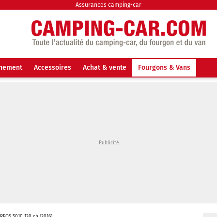
Assurances camping-car
nnement
Accessoires
Achat & vente
Fourgons & Vans
KREOS 5010 130 ch (2016)