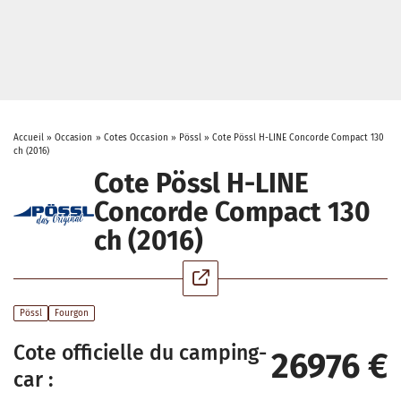
Accueil
»
Occasion
»
Cotes Occasion
»
Pössl
»
Cote Pössl H-LINE Concorde Compact 130
ch (2016)
Cote Pössl H-LINE
Concorde Compact 130
ch (2016)
Pössl
Fourgon
Cote officielle du camping-
26976 €
car :