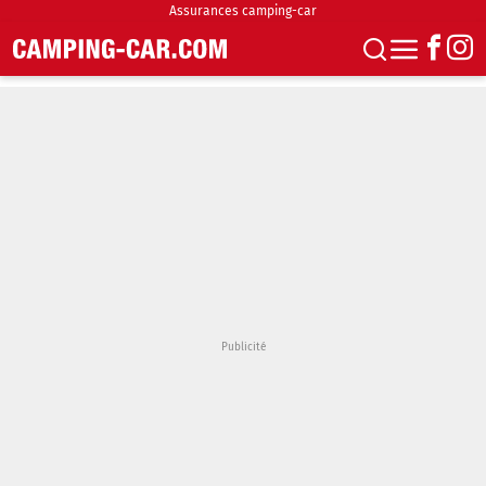
Assurances camping-car
S'abonner
Boutique
Newsletter
Annonces
Podcasts
Vidéos
Actualités
Essais
Accueil & stationnement
Accessoires
Achat & vente
Fourgons & Vans