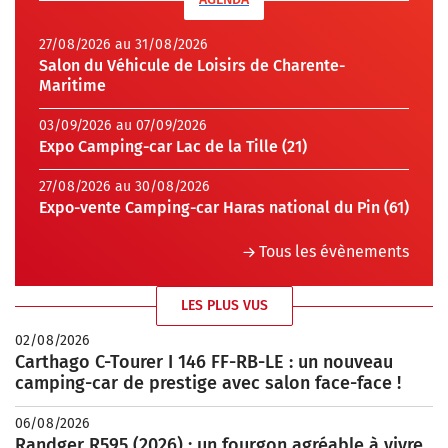
27/08/2026 au 31/08/2026
Salon du Véhicule de Loisirs de Charente-
Maritime
03/09/2026 au 07/09/2026
Expo Camping-car Lac de la Tille (21)
27/08/2026 au 30/08/2026
Expo-vente Camping-car Haras national du Pin (61)
Tous les évènements
LES PLUS VUS
02/08/2026
Carthago C-Tourer I 146 FF-RB-LE : un nouveau
camping-car de prestige avec salon face-face !
06/08/2026
Randger R595 (2026) : un fourgon agréable à vivre