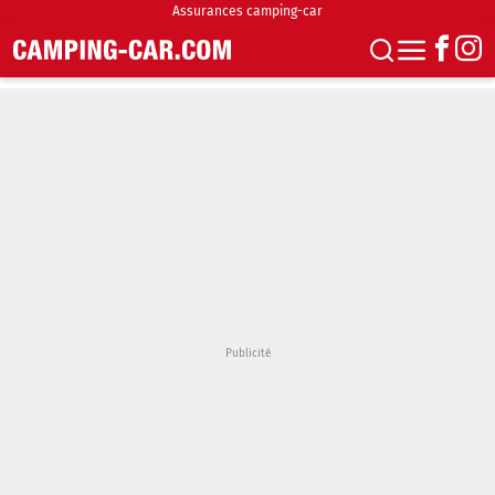
Assurances camping-car
S'abonner
Boutique
Newsletter
Annonces
Podcasts
Vidéos
Actualités
Essais
Accueil & stationnement
Accessoires
Achat & vente
Fourgons & Vans