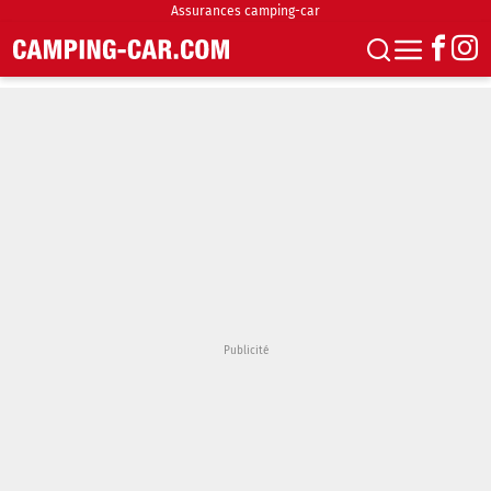
Assurances camping-car
S'abonner
Boutique
Newsletter
Annonces
Podcasts
Vidéos
Actualités
Essais
Accueil & stationnement
Accessoires
Achat & vente
Fourgons & Vans