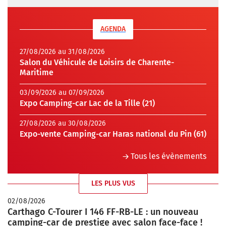
AGENDA
27/08/2026 au 31/08/2026
Salon du Véhicule de Loisirs de Charente-
Maritime
03/09/2026 au 07/09/2026
Expo Camping-car Lac de la Tille (21)
27/08/2026 au 30/08/2026
Expo-vente Camping-car Haras national du Pin (61)
Tous les évènements
LES PLUS VUS
02/08/2026
Carthago C-Tourer I 146 FF-RB-LE : un nouveau
camping-car de prestige avec salon face-face !