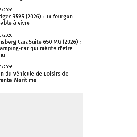
8/2026
ger R595 (2026) : un fourgon
able à vivre
8/2026
nsberg CaraSuite 650 MG (2026) :
amping-car qui mérite d'être
nu
8/2026
n du Véhicule de Loisirs de
rente-Maritime