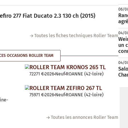
06/0
iro 277 Fiat Ducato 2.3 130 ch (2015)
Rand
agré
04/0
Toutes les fiches techniques Roller Team
Wei
un c
con
ES OCCASIONS ROLLER TEAM
04/0
ROLLER TEAM KRONOS 265 TL
Salo
72271 €
2026
Neuf
ROANNE (42-loire)
Cha
ROLLER TEAM ZEFIRO 267 TL
75971 €
2026
Neuf
ROANNE (42-loire)
ine-
Toutes les annonces Roller Team