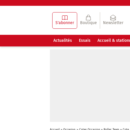
S'abonner
Boutique
Newsletter
Actualités
Essais
Accueil & statio
Accueil
»
Occasion
»
Cotes Occasion
»
Roller Team
»
Cote 