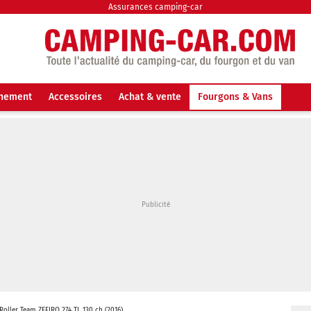
Assurances camping-car
nnement
Accessoires
Achat & vente
Fourgons & Vans
Roller Team ZEFIRO 274 TL 130 ch (2016)