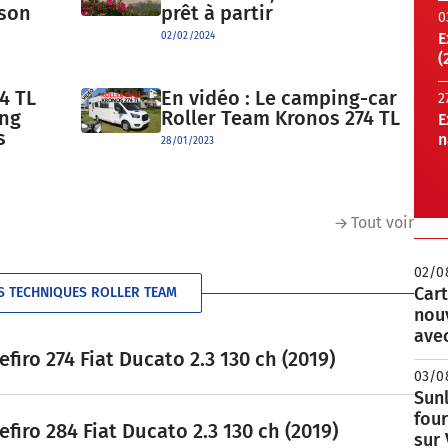
 son
prêt à partir
0
E
02/02/2024
(
4 TL
En vidéo : Le camping-car
2
ong
Roller Team Kronos 274 TL
E
s
n
28/01/2023
Tout voir
02/0
Cart
S TECHNIQUES ROLLER TEAM
nou
avec
iro 274 Fiat Ducato 2.3 130 ch (2019)
03/0
Sunl
fou
iro 284 Fiat Ducato 2.3 130 ch (2019)
sur