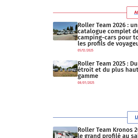
A
Roller Team 2026 : un
catalogue complet d
camping-cars pour t
les profils de voyage
05/12/2025
Roller Team 2025 : Du
étroit et du plus hau
gamme
08/01/2025
L
Roller Team Kronos 26
le grand profilé au s