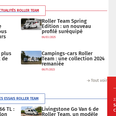
CTUALITÉS ROLLER TEAM
Roller Team Spring
e
Edition : un nouveau
ous
profilé suréquipé
urs
06/03/2025
 plus
Campings-cars Roller
t de
Team : une collection 2024
remaniée
08/11/2023
Tout voir
ES ESSAIS ROLLER TEAM
2
S
6 TL :
Livingstone Go Van 6 de
C
alon
Roller Team, un modèle