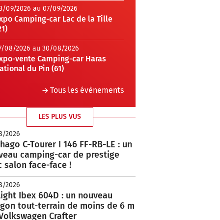
3/09/2026 au 07/09/2026
xpo Camping-car Lac de la Tille
21)
7/08/2026 au 30/08/2026
xpo-vente Camping-car Haras
ational du Pin (61)
Tous les évènements
LES PLUS VUS
8/2026
hago C-Tourer I 146 FF-RB-LE : un
veau camping-car de prestige
 salon face-face !
8/2026
ight Ibex 604D : un nouveau
rgon tout-terrain de moins de 6 m
 Volkswagen Crafter