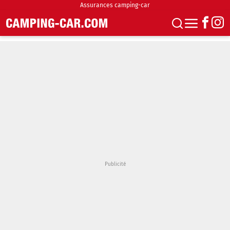
Assurances camping-car
S'abonner
Boutique
Newsletter
Annonces
Podcasts
Vidéos
Actualités
Essais
Accueil & stationnement
Accessoires
Achat & vente
Fourgons & Vans