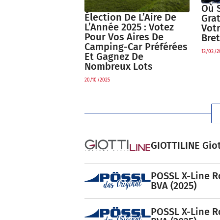
Où 
Élection De L’Aire De
Gra
L’Année 2025 : Votez
Vot
Pour Vos Aires De
Bre
Camping-Car Préférées
13/03/2
Et Gagnez De
Nombreux Lots
20/10/2025
GIOTTILINE Giot
POSSL X-Line R
BVA (2025)
POSSL X-Line R