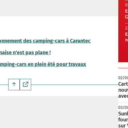
0
E
(
2
E
n
tionnement des camping-cars à Carantec
aise n'est pas plane !
mping-cars en plein été pour travaux
02/0
Cart
nou
avec
03/0
Sunl
fou
sur