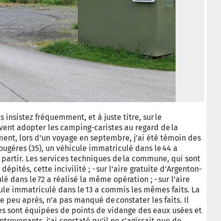
s insistez fréquemment, et à juste titre, sur le
ent adopter les camping-caristes au regard de la
ent, lors d’un voyage en septembre, j’ai été témoin des
e Fougères (35), un véhicule immatriculé dans le 44 a
 partir. Les services techniques de la commune, qui sont
épités, cette incivilité ; - sur l’aire gratuite d’Argenton-
é dans le 72 a réalisé la même opération ; - sur l’aire
cule immatriculé dans le 13 a commis les mêmes faits. La
e peu après, n’a pas manqué de constater les faits. Il
res sont équipées de points de vidange des eaux usées et
ntrevenants, j’ai constaté qu’il ne s’agissait que de