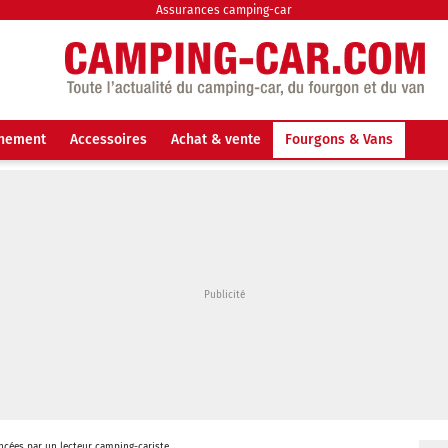
Assurances camping-car
nnement
Accessoires
Achat & vente
Fourgons & Vans
oncées par un lecteur camping-cariste