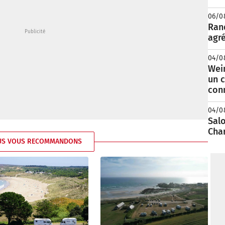
06/0
Rand
agré
04/0
Wei
un c
con
04/0
Salo
Cha
US VOUS RECOMMANDONS