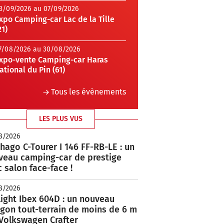
3/09/2026 au 07/09/2026
xpo Camping-car Lac de la Tille
21)
7/08/2026 au 30/08/2026
xpo-vente Camping-car Haras
ational du Pin (61)
Tous les évènements
LES PLUS VUS
8/2026
hago C-Tourer I 146 FF-RB-LE : un
veau camping-car de prestige
 salon face-face !
8/2026
ight Ibex 604D : un nouveau
rgon tout-terrain de moins de 6 m
 Volkswagen Crafter