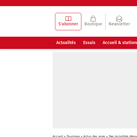
S'abonner
Boutique
Newsletter
Actualités
Essais
Accueil & statio
Accueil
»
Tourisme
»
Actus des aires
»
Des incivilités dén