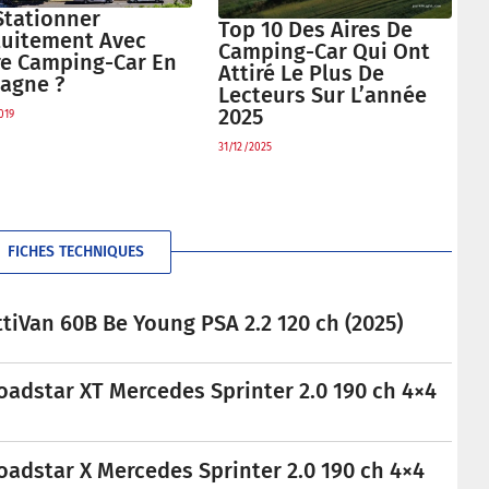
Stationner
Top 10 Des Aires De
tuitement Avec
Camping-Car Qui Ont
re Camping-Car En
Attiré Le Plus De
tagne ?
Lecteurs Sur L’année
2025
019
31/12/2025
FICHES TECHNIQUES
tiVan 60B Be Young PSA 2.2 120 ch (2025)
oadstar XT Mercedes Sprinter 2.0 190 ch 4×4
oadstar X Mercedes Sprinter 2.0 190 ch 4×4