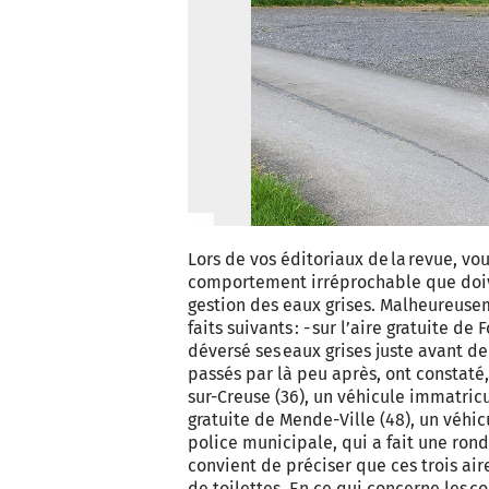
Lors de vos éditoriaux de la revue, vou
comportement irréprochable que doiv
gestion des eaux grises. Malheureusem
faits suivants : - sur l’aire gratuite d
déversé ses eaux grises juste avant de
passés par là peu après, ont constaté, d
sur-Creuse (36), un véhicule immatricul
gratuite de Mende-Ville (48), un véhi
police municipale, qui a fait une rond
convient de préciser que ces trois ai
de toilettes. En ce qui concerne les co