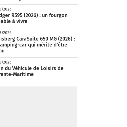
8/2026
ger R595 (2026) : un fourgon
able à vivre
8/2026
nsberg CaraSuite 650 MG (2026) :
amping-car qui mérite d'être
nu
8/2026
n du Véhicule de Loisirs de
rente-Maritime