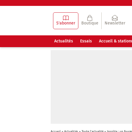
S'abonner
Boutique
Newsletter
Actualités
Essais
Accueil & statio
Accueil
»
Actualités
»
Toute l'actualité
»
Insolite : un four