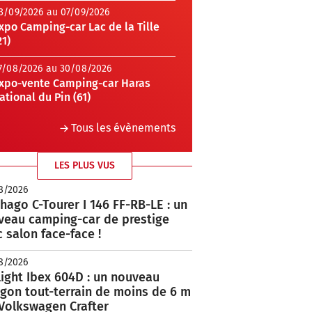
3/09/2026 au 07/09/2026
xpo Camping-car Lac de la Tille
21)
7/08/2026 au 30/08/2026
xpo-vente Camping-car Haras
ational du Pin (61)
Tous les évènements
LES PLUS VUS
8/2026
hago C-Tourer I 146 FF-RB-LE : un
veau camping-car de prestige
 salon face-face !
8/2026
ight Ibex 604D : un nouveau
rgon tout-terrain de moins de 6 m
 Volkswagen Crafter