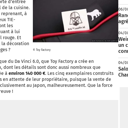
orte d'entrée
 de la cuisine.
06/0
s reprenant, à
Rand
ux TIE-
agré
ont les
uant à lui
04/0
l rouge. Et
Wei
t la décoration
un c
ges ?
con
© Toy Factory
que du Da Vinci 6.0, que Toy Factory a crée en
04/0
m, dont les détails sont donc aussi nombreux que
Salo
hée à
environ 140 000 €
. Les cinq exemplaires construits
Cha
rs en attente de leur propriétaire, puisque la vente de
, exclusivement au Japon, malheureusement. Que la force
reuve !