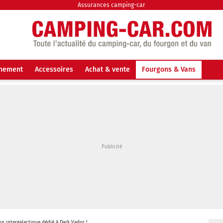
Assurances camping-car
nnement
Accessoires
Achat & vente
Fourgons & Vans
gon intergalactique dédié à Dark Vador !