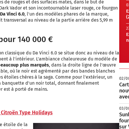
es de rouges et des surfaces mates, dans le but de
0
ark Vador et son incontournable laser rouge, ce fourgon
E
Da Vinci 6.0
, l'un des modèles phares de la marque,
(
t transversal au niveau de la partie arrière des 5,99 m
2
E
 pour 140 000 €
n
on classique du Da Vinci 6.0 se situe donc au niveau de la
ent à l'intérieur. L'ambiance chaleureuse du modèle de
beaucoup plus marqués
, dans la droite ligne de l'œuvre
able, où le noir est agrémenté par des bandes blanches
 étoiles chères à la saga. Comme pour l'extérieur, un
02/0
la banquette d'un noir total, donnant finalement
Cart
r est à porté de mains.
nou
avec
03/0
 Citroën Type Holidays
Sunl
fou
ne étoile de la
sur