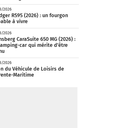
8/2026
ger R595 (2026) : un fourgon
able à vivre
8/2026
nsberg CaraSuite 650 MG (2026) :
amping-car qui mérite d'être
nu
8/2026
n du Véhicule de Loisirs de
rente-Maritime