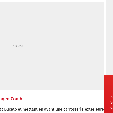
2
wagen Combi
S
C
at Ducato et mettant en avant une carrosserie extérieure