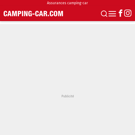
Assurances camping-car
S'abonner
Boutique
Newsletter
Annonces
Podcasts
Vidéos
Actualités
Essais
Accueil & stationnement
Accessoires
Achat & vente
Fourgons & Vans