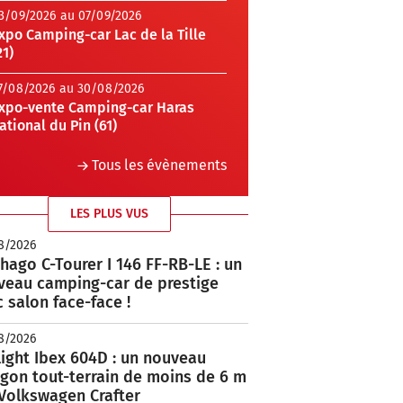
3/09/2026 au 07/09/2026
xpo Camping-car Lac de la Tille
21)
7/08/2026 au 30/08/2026
xpo-vente Camping-car Haras
ational du Pin (61)
Tous les évènements
LES PLUS VUS
8/2026
hago C-Tourer I 146 FF-RB-LE : un
veau camping-car de prestige
 salon face-face !
8/2026
ight Ibex 604D : un nouveau
rgon tout-terrain de moins de 6 m
 Volkswagen Crafter