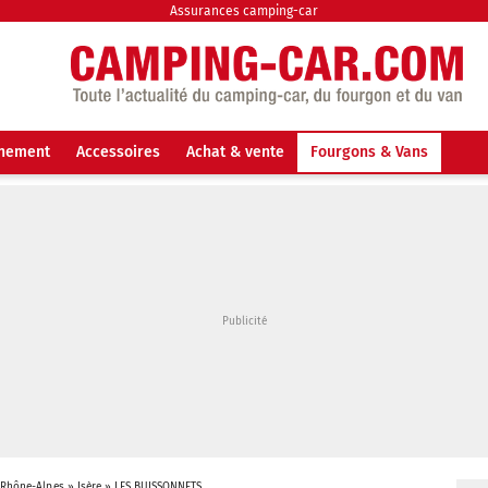
Assurances camping-car
nnement
Accessoires
Achat & vente
Fourgons & Vans
-Rhône-Alpes
»
Isère
»
LES BUISSONNETS