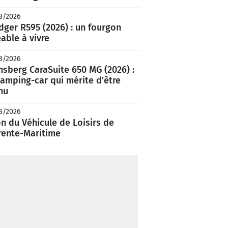
8/2026
ger R595 (2026) : un fourgon
able à vivre
8/2026
nsberg CaraSuite 650 MG (2026) :
amping-car qui mérite d'être
nu
8/2026
n du Véhicule de Loisirs de
rente-Maritime