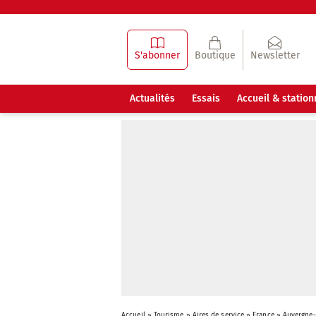
S'abonner
Boutique
Newsletter
Actualités
Essais
Accueil & statio
Accueil
»
Tourisme
»
Aires de service
»
France
»
Auvergne