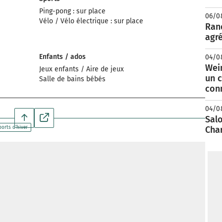
Ping-pong : sur place
06/0
Vélo / Vélo électrique : sur place
Rand
agré
Enfants / ados
04/0
Wei
Jeux enfants / Aire de jeux
un c
Salle de bains bébés
con
04/0
Salo
ports d’hiver
Cha