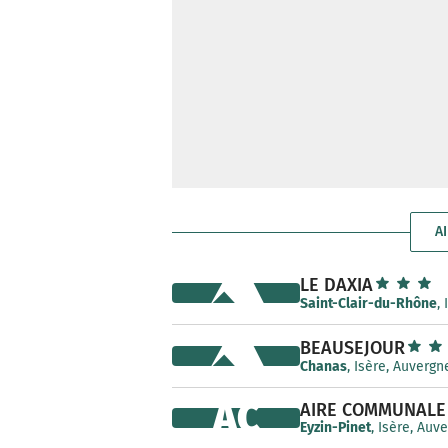
AI
LE DAXIA
Saint-Clair-du-Rhône
,
BEAUSEJOUR
Chanas
, Isère, Auverg
AC
AIRE COMMUNALE
Eyzin-Pinet
, Isère, Au