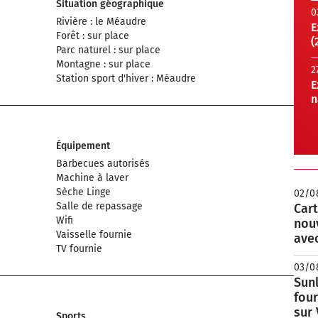
Situation géographique
0
Rivière : le Méaudre
E
Forêt : sur place
(
Parc naturel : sur place
Montagne : sur place
2
Station sport d'hiver : Méaudre
E
n
Équipement
Barbecues autorisés
Machine à laver
Sèche Linge
02/0
Salle de repassage
Cart
Wifi
nou
Vaisselle fournie
avec
TV fournie
03/0
Sunl
fou
sur
Sports