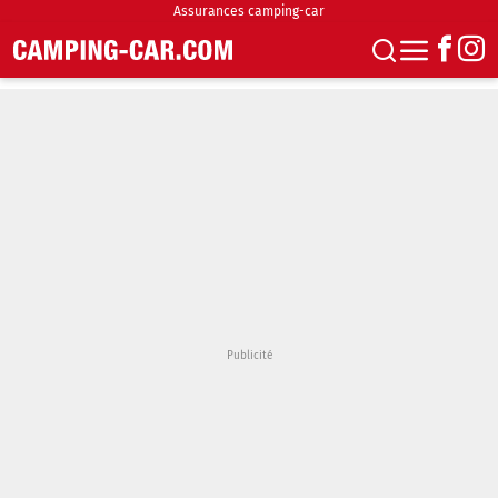
Assurances camping-car
S'abonner
Boutique
Newsletter
Annonces
Podcasts
Vidéos
Actualités
Essais
Accueil & stationnement
Accessoires
Achat & vente
Fourgons & Vans