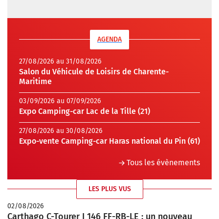
AGENDA
27/08/2026 au 31/08/2026
Salon du Véhicule de Loisirs de Charente-
Maritime
03/09/2026 au 07/09/2026
Expo Camping-car Lac de la Tille (21)
27/08/2026 au 30/08/2026
Expo-vente Camping-car Haras national du Pin (61)
Tous les évènements
LES PLUS VUS
02/08/2026
Carthago C-Tourer I 146 FF-RB-LE : un nouveau