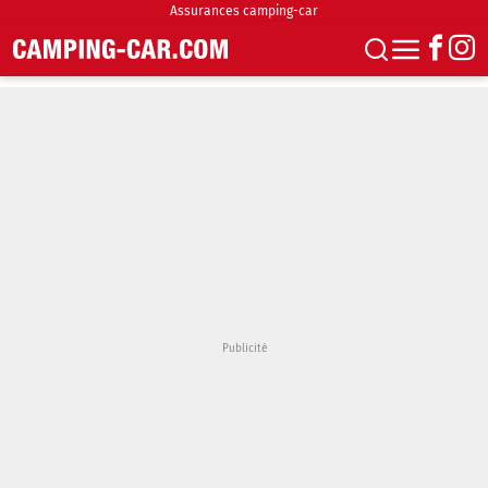
Assurances camping-car
S'abonner
Boutique
Newsletter
Annonces
Podcasts
Vidéos
Actualités
Essais
Accueil & stationnement
Accessoires
Achat & vente
Fourgons & Vans