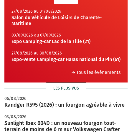
27/08/2026 au 31/08/2026
Salon du Véhicule de Loisirs de Charente-
Maritime
03/09/2026 au 07/09/2026
Expo Camping-car Lac de la Tille (21)
27/08/2026 au 30/08/2026
Expo-vente Camping-car Haras national du Pin (61)
Tous les évènements
LES PLUS VUS
06/08/2026
Randger R595 (2026) : un fourgon agréable à vivre
03/08/2026
Sunlight Ibex 604D : un nouveau fourgon tout-
terrain de moins de 6 m sur Volkswagen Crafter