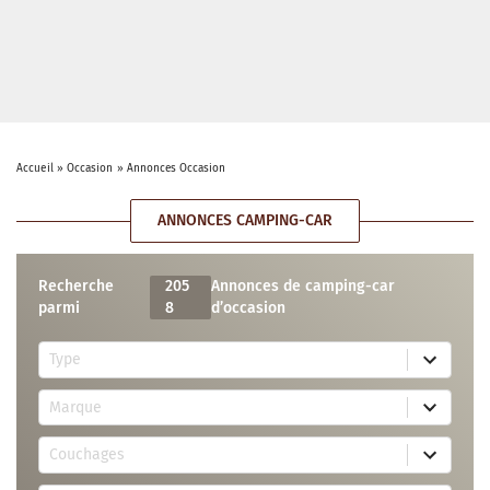
Accueil
»
Occasion
»
Annonces Occasion
ANNONCES CAMPING-CAR
Recherche
205
Annonces de camping-car
parmi
8
d’occasion
5
Type
r
e
7
s
Marque
2
u
r
l
3
e
t
Couchages
0
s
s
r
u
a