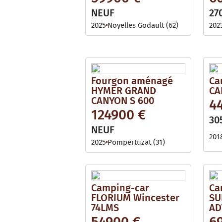
NEUF
27
2025
Noyelles Godault (62)
202
Fourgon aménagé
Ca
HYMER GRAND
CA
CANYON S 600
4
124900 €
30
NEUF
201
2025
Pompertuzat (31)
Camping-car
Ca
FLORIUM Wincester
SU
74LMS
AD
54900 €
6