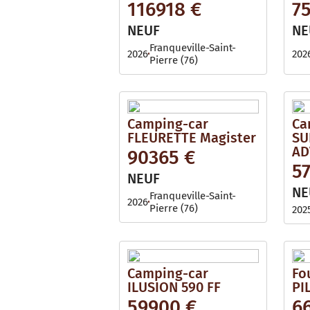
116918 €
7
NEUF
NE
Franqueville-Saint-
2026
202
Pierre (76)
Camping-car
Ca
FLEURETTE Magister
SU
AD
90365 €
5
NEUF
NE
Franqueville-Saint-
2026
Pierre (76)
202
Camping-car
Fo
ILUSION 590 FF
PI
59900 €
6