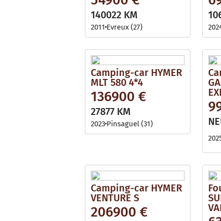
140022 KM
10
2011
Evreux (27)
202
Camping-car HYMER
Ca
MLT 580 4*4
GA
EX
136900 €
9
27877 KM
NE
2023
Pinsaguel (31)
202
Camping-car HYMER
Fo
VENTURE S
SU
VA
206900 €