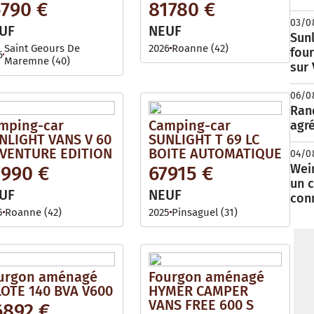
5790 €
81780 €
03/0
UF
NEUF
Sunl
Saint Geours De
2026
Roanne (42)
fou
6
Maremne (40)
sur
06/0
Rand
mping-car
Camping-car
agré
NLIGHT VANS V 60
SUNLIGHT T 69 LC
VENTURE EDITION
BOITE AUTOMATIQUE
04/0
Wei
7990 €
67915 €
un c
UF
NEUF
con
5
Roanne (42)
2025
Pinsaguel (31)
urgon aménagé
Fourgon aménagé
LOTE 140 BVA V600
HYMER CAMPER
VANS FREE 600 S
6892 €