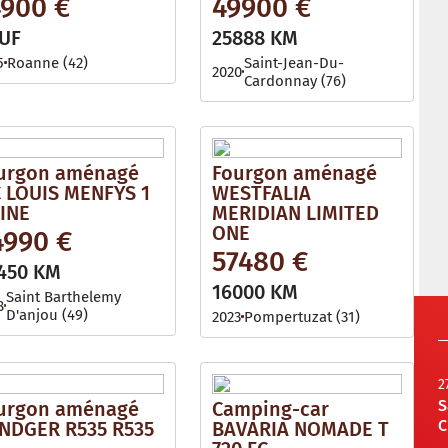
4900 €
49900 €
UF
25888 KM
5
Roanne (42)
Saint-Jean-Du-
2020
Cardonnay (76)
urgon aménagé
Fourgon aménagé
 LOUIS MENFYS 1
WESTFALIA
LINE
MERIDIAN LIMITED
ONE
4990 €
57480 €
450 KM
16000 KM
Saint Barthelemy
8
D'anjou (49)
2023
Pompertuzat (31)
2
S
urgon aménagé
Camping-car
C
NDGER R535 R535
BAVARIA NOMADE T