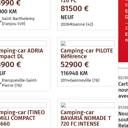
720 FC
3990 €
0
81500 €
000 KM
E
NEUF
(
Saint Barthelemy
4
D'anjou (49)
2026
Roanne (42)
2
E
n
mping-car ADRIA
Camping-car PILOTE
mpact DL
Référence
3900 €
52900 €
UF
116948 KM
02/0
Franqueville-Saint-
2014
Gainneville (76)
4
Cart
Pierre (76)
nou
avec
01/0
mping-car ITINEO
Camping-car
Nouv
MILI COMPACT
BAVARIA NOMADE T
sou
660
720 FC INTENSE
Rela