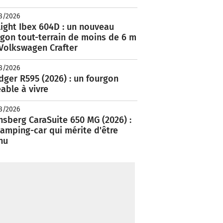
8/2026
ight Ibex 604D : un nouveau
rgon tout-terrain de moins de 6 m
 Volkswagen Crafter
8/2026
ger R595 (2026) : un fourgon
able à vivre
8/2026
nsberg CaraSuite 650 MG (2026) :
amping-car qui mérite d'être
nu