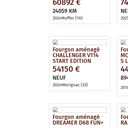
60892 €
7
24059 KM
NE
2024
Ruffec (16)
202
Fourgon aménagé
Fo
CHALLENGER V114
MC
START EDITION
S 
54150 €
4
NEUF
89
2024
Merignac (33)
201
Fourgon aménagé
Fo
DREAMER D68 FUN+
RA