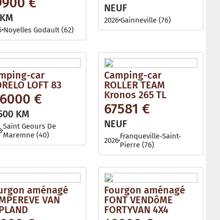
9900 €
l
NEUF
e
 KM
2026
Gainneville (76)
5
Noyelles Godault (62)
mping-car
Camping-car
RELO LOFT 83
ROLLER TEAM
Kronos 265 TL
76000 €
67581 €
500 KM
NEUF
Saint Geours De
8
Maremne (40)
Franqueville-Saint-
2026
Pierre (76)
urgon aménagé
Fourgon aménagé
MPEREVE VAN
FONT VENDôME
PLAND
FORTYVAN 4X4