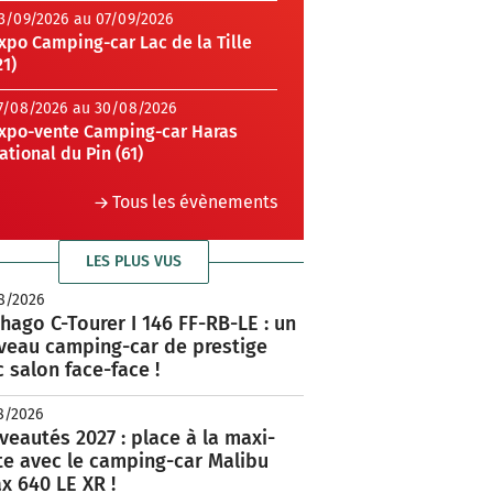
3/09/2026 au 07/09/2026
xpo Camping-car Lac de la Tille
21)
7/08/2026 au 30/08/2026
xpo-vente Camping-car Haras
ational du Pin (61)
Tous les évènements
LES PLUS VUS
8/2026
hago C-Tourer I 146 FF-RB-LE : un
veau camping-car de prestige
 salon face-face !
8/2026
eautés 2027 : place à la maxi-
te avec le camping-car Malibu
x 640 LE XR !