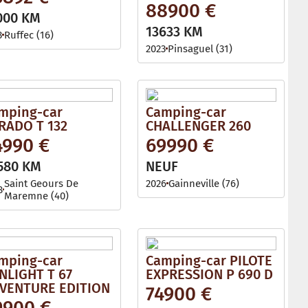
88900 €
000 KM
13633 KM
3
Ruffec (16)
2023
Pinsaguel (31)
mping-car
Camping-car
RADO T 132
CHALLENGER 260
4990 €
69990 €
580 KM
NEUF
Saint Geours De
2026
Gainneville (76)
8
Maremne (40)
mping-car
Camping-car PILOTE
NLIGHT T 67
EXPRESSION P 690 D
VENTURE EDITION
74900 €
9900 €