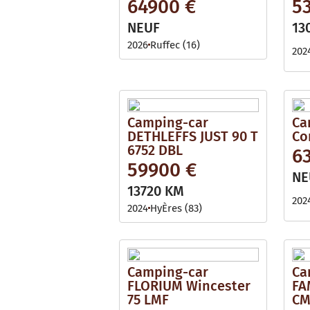
64900 €
5
NEUF
13
2026
Ruffec (16)
202
Camping-car
Ca
DETHLEFFS JUST 90 T
Co
6752 DBL
6
59900 €
NE
13720 KM
202
2024
HyÈres (83)
Camping-car
Ca
FLORIUM Wincester
FA
75 LMF
CM