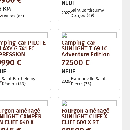
NEUF
6 KM
Saint Barthelemy
2027
D'anjou (49)
4
HyÈres (83)
mping-car PILOTE
Camping-car
LAXY G 741 FC
SUNLIGHT T 69 LC
PRESSION
Adventure Edition
9990 €
72500 €
UF
NEUF
Saint Barthelemy
Franqueville-Saint-
5
2026
D'anjou (49)
Pierre (76)
urgon aménagé
Fourgon aménagé
NLIGHT CAMPER
SUNLIGHT CLIFF X
N CLIFF 640 X
CLIFF 600 X RT