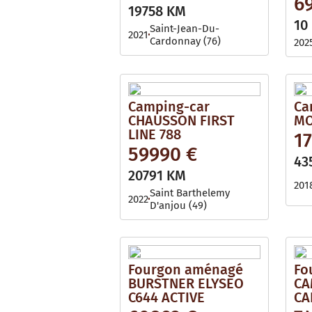
6
i
l
19758 KM
l
e
10
a
Saint-Jean-Du-
2021
b
Cardonnay (76)
202
l
e
Camping-car
Ca
CHAUSSON FIRST
MO
LINE 788
1
59990 €
43
20791 KM
201
Saint Barthelemy
2022
D'anjou (49)
Fourgon aménagé
Fo
BURSTNER ELYSEO
CA
C644 ACTIVE
CA