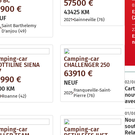
5 BC
57500 €
0
1900 €
43425 KM
E
UF
(
2021
Gainneville (76)
Saint Barthelemy
7
2
D'anjou (49)
E
n
mping-car
Camping-car
OTTILINE SIENA
CHALLENGER 250
7
63910 €
1990 €
NEUF
02/0
00 KM
Cart
Franqueville-Saint-
2025
nou
Pierre (76)
3
Roanne (42)
avec
01/0
Nouv
sou
mping-car
Camping-car
Rela