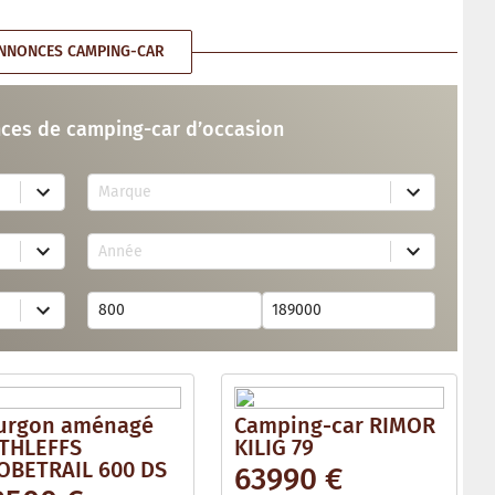
NNONCES CAMPING-CAR
ces de camping-car d’occasion
7
Marque
3
r
e
1
s
Année
7
u
r
l
e
t
s
s
u
a
l
v
t
a
s
i
a
l
v
a
urgon aménagé
Camping-car RIMOR
a
b
i
THLEFFS
KILIG 79
l
l
e
OBETRAIL 600 DS
63990 €
a
b