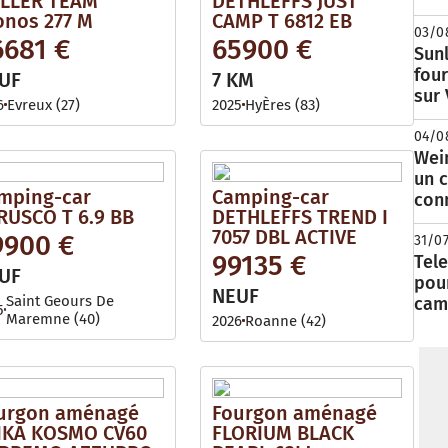
LLER TEAM
DETHLEFFS JUST
onos 277 M
CAMP T 6812 EB
03/0
6681 €
65900 €
Sunl
fou
UF
7 KM
sur
6
Evreux (27)
2025
HyÈres (83)
04/0
Wei
un c
mping-car
Camping-car
con
RUSCO T 6.9 BB
DETHLEFFS TREND I
7057 DBL ACTIVE
9900 €
31/0
99135 €
Tele
UF
pour
NEUF
Saint Geours De
cam
5
Maremne (40)
2026
Roanne (42)
urgon aménagé
Fourgon aménagé
IKA KOSMO CV60
FLORIUM BLACK