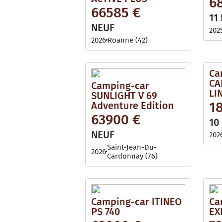
6
i
l
66585 €
l
e
11
a
b
NEUF
202
l
e
2026
Roanne (42)
Ca
CA
Camping-car
LIN
SUNLIGHT V 69
1
Adventure Edition
63900 €
10
NEUF
202
Saint-Jean-Du-
2026
Cardonnay (76)
Camping-car ITINEO
Ca
PS 740
EX