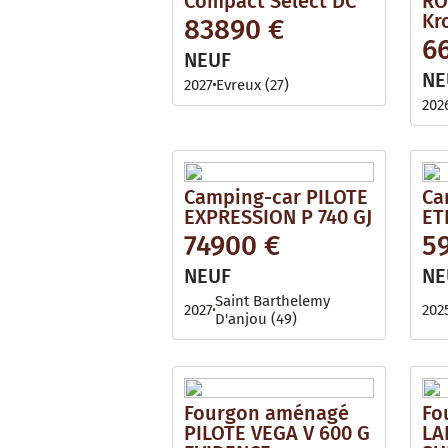
Compact Select DC
RO
Kr
83890 €
6
NEUF
NE
2027
Evreux (27)
202
Camping-car PILOTE
Ca
EXPRESSION P 740 GJ
ET
74900 €
5
NEUF
NE
Saint Barthelemy
2027
202
D'anjou (49)
Fourgon aménagé
Fo
PILOTE VEGA V 600 G
LA