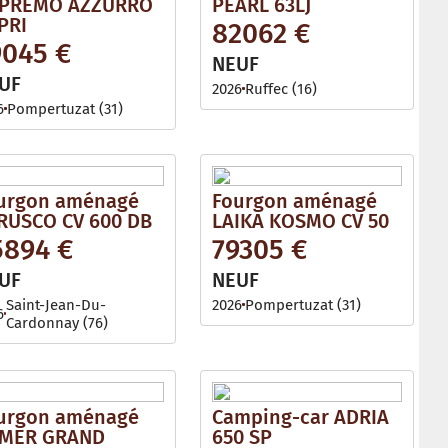
PREMO AZZURRO
PEARL 63LJ
PRI
82062 €
9045 €
NEUF
UF
2026
Ruffec (16)
6
Pompertuzat (31)
urgon aménagé
Fourgon aménagé
RUSCO CV 600 DB
LAIKA KOSMO CV 50
5894 €
79305 €
UF
NEUF
Saint-Jean-Du-
2026
Pompertuzat (31)
6
Cardonnay (76)
urgon aménagé
Camping-car ADRIA
MER GRAND
650 SP