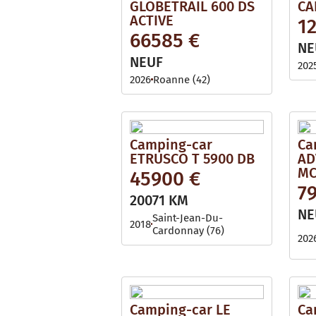
GLOBETRAIL 600 DS
CA
ACTIVE
1
66585 €
NE
NEUF
202
2026
Roanne (42)
Camping-car
Ca
ETRUSCO T 5900 DB
AD
MC
45900 €
7
20071 KM
NE
Saint-Jean-Du-
2018
Cardonnay (76)
202
Camping-car LE
Ca