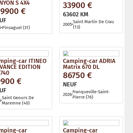
NYON S 4X4
33900 €
29900 €
63602 KM
UF
Saint Martin De Crau
2005
(13)
5
Pinsaguel (31)
mping-car ITINEO
Camping-car ADRIA
VANCE EDITION
Matrix 670 DL
740
86750 €
9900 €
NEUF
UF
Franqueville-Saint-
2026
Pierre (76)
Saint Geours De
6
Maremne (40)
mping-car
Camping-car