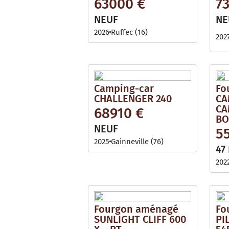
63000 €
7
NEUF
NE
2026
Ruffec (16)
202
Camping-car
Fo
CHALLENGER 240
CA
CA
68910 €
BO
NEUF
5
2025
Gainneville (76)
47
202
Fourgon aménagé
Fo
SUNLIGHT CLIFF 600
PI