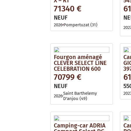
X – RT
54
71340 €
6
NEUF
NE
2026
Pompertuzat (31)
202
Fourgon aménagé
Ca
CLEVER SELECT LINE
GI
CELEBRATION 600
39
70799 €
6
NEUF
55
Saint Barthelemy
202
2026
D'anjou (49)
Camping-car ADRIA
Ca