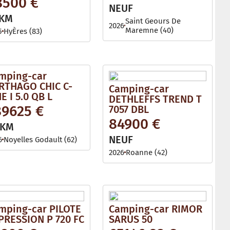
8500 €
l
NEUF
e
 KM
Saint Geours De
2026
Maremne (40)
5
HyÈres (83)
mping-car
RTHAGO CHIC C-
Camping-car
E I 5.0 QB L
DETHLEFFS TREND T
89625 €
7057 DBL
84900 €
 KM
NEUF
6
Noyelles Godault (62)
2026
Roanne (42)
mping-car PILOTE
Camping-car RIMOR
PRESSION P 720 FC
SARUS 50