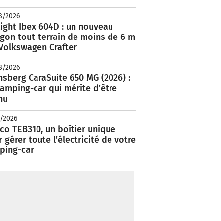
8/2026
ight Ibex 604D : un nouveau
rgon tout-terrain de moins de 6 m
 Volkswagen Crafter
8/2026
nsberg CaraSuite 650 MG (2026) :
amping-car qui mérite d'être
nu
7/2026
co TEB310, un boîtier unique
 gérer toute l'électricité de votre
ping-car