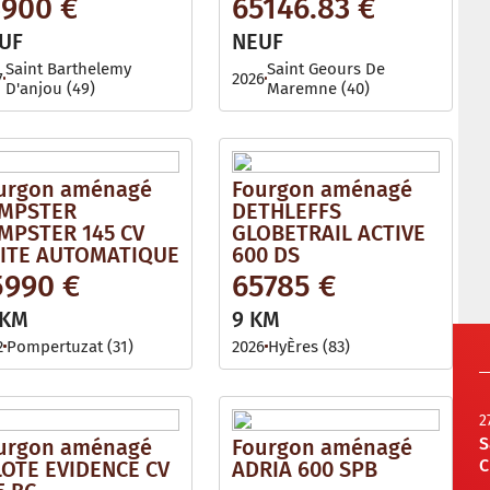
3900 €
65146.83 €
UF
NEUF
Saint Barthelemy
Saint Geours De
7
2026
D'anjou (49)
Maremne (40)
urgon aménagé
Fourgon aménagé
MPSTER
DETHLEFFS
MPSTER 145 CV
GLOBETRAIL ACTIVE
ITE AUTOMATIQUE
600 DS
5990 €
65785 €
 KM
9 KM
2
Pompertuzat (31)
2026
HyÈres (83)
2
S
urgon aménagé
Fourgon aménagé
C
LOTE EVIDENCE CV
ADRIA 600 SPB