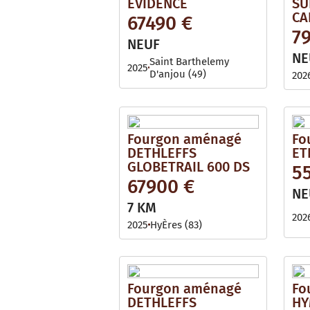
EVIDENCE
SU
CA
67490 €
7
NEUF
NE
Saint Barthelemy
2025
D'anjou (49)
202
Fourgon aménagé
Fo
DETHLEFFS
ET
GLOBETRAIL 600 DS
5
67900 €
NE
7 KM
202
2025
HyÈres (83)
Fourgon aménagé
Fo
DETHLEFFS
HY