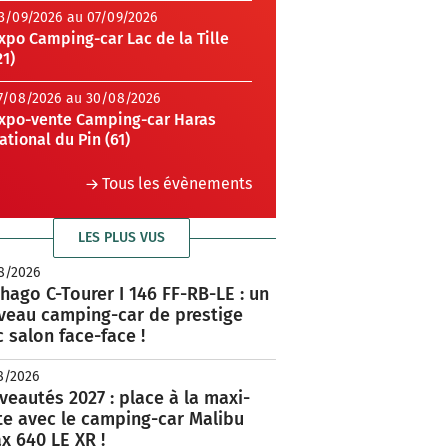
3/09/2026 au 07/09/2026
xpo Camping-car Lac de la Tille
21)
7/08/2026 au 30/08/2026
xpo-vente Camping-car Haras
ational du Pin (61)
Tous les évènements
LES PLUS VUS
8/2026
hago C-Tourer I 146 FF-RB-LE : un
veau camping-car de prestige
 salon face-face !
8/2026
eautés 2027 : place à la maxi-
te avec le camping-car Malibu
x 640 LE XR !