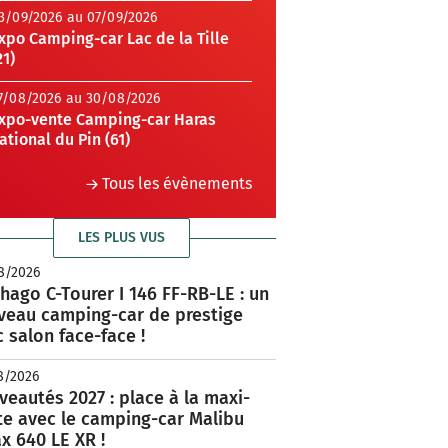
3/09/2026 au 07/09/2026
xpo Camping-car Lac de la Tille
21)
7/08/2026 au 30/08/2026
xpo-vente Camping-car Haras
ational du Pin (61)
Tous les évènements
LES PLUS VUS
8/2026
hago C-Tourer I 146 FF-RB-LE : un
veau camping-car de prestige
 salon face-face !
8/2026
eautés 2027 : place à la maxi-
te avec le camping-car Malibu
x 640 LE XR !