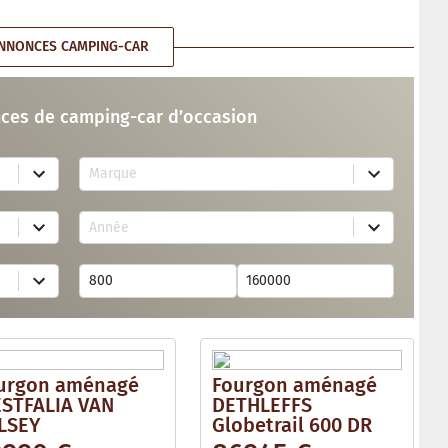
NNONCES CAMPING-CAR
ces de camping-car d’occasion
7
Marque
4
r
e
2
s
Année
6
u
r
l
e
t
s
s
u
a
l
v
t
a
s
i
a
l
v
a
urgon aménagé
Fourgon aménagé
a
b
i
STFALIA VAN
DETHLEFFS
l
l
e
LSEY
Globetrail 600 DR
a
b