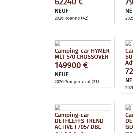
62240 €
7
i
l
l
e
NEUF
NE
a
b
2026
Roanne (42)
202
l
e
Camping-car HYMER
Ca
MLT 570 CROSSOVER
SU
Ad
149900 €
7
NEUF
NE
2026
Pompertuzat (31)
202
Camping-car
Ca
DETHLEFFS TREND
DE
ACTIVE I 7057 DBL
GL