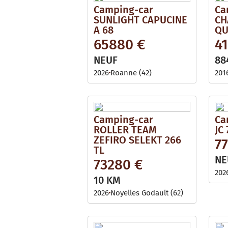
Camping-car
Ca
SUNLIGHT CAPUCINE
CH
A 68
QU
65880 €
41
NEUF
88
2026
Roanne (42)
201
Camping-car
Ca
ROLLER TEAM
JC 
ZEFIRO SELEKT 266
7
TL
NE
73280 €
202
10 KM
2026
Noyelles Godault (62)