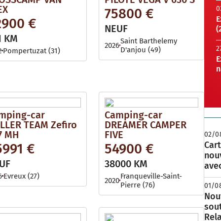
EX
0
75800 €
E
2900 €
NEUF
(
1 KM
Saint Barthelemy
2026
2
D'anjou (49)
2
Pompertuzat (31)
E
n
mping-car
Camping-car
LLER TEAM Zefiro
DREAMER CAMPER
7 MH
FIVE
02/0
Cart
5991 €
54900 €
nou
UF
38000 KM
avec
6
Evreux (27)
Franqueville-Saint-
2020
Pierre (76)
01/0
Nouv
sou
Rela