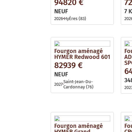
94820 €
7
NEUF
7 
2026
HyÈres (83)
202
Fourgon aménagé
Fo
HYMER Redwood 601
AD
SP
82939 €
6
NEUF
34
Saint-Jean-Du-
2027
Cardonnay (76)
202
Fourgon aménagé
Fo
HYMER Grand
CR