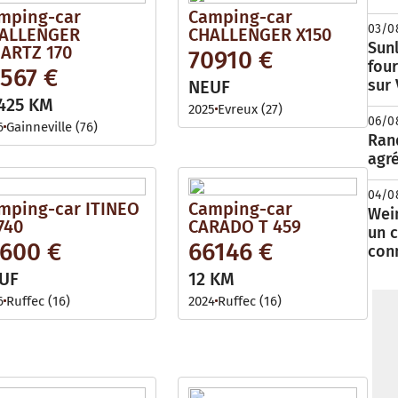
mping-car
Camping-car
03/0
ALLENGER
CHALLENGER X150
Sunl
ARTZ 170
70910 €
fou
567 €
sur
NEUF
425 KM
2025
Evreux (27)
06/0
6
Gainneville (76)
Rand
agré
04/0
mping-car ITINEO
Camping-car
Wei
740
CARADO T 459
un c
7600 €
66146 €
con
UF
12 KM
6
Ruffec (16)
2024
Ruffec (16)