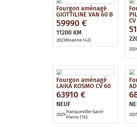
Fourgon aménagé
Fo
GIOTTILINE VAN 60 B
PI
CV
59990 €
5
11200 KM
22
2023
Roanne (42)
202
Fourgon aménagé
Fo
LAIKA KOSMO CV 60
AD
63910 €
6
NEUF
NE
Franqueville-Saint-
2025
202
Pierre (76)