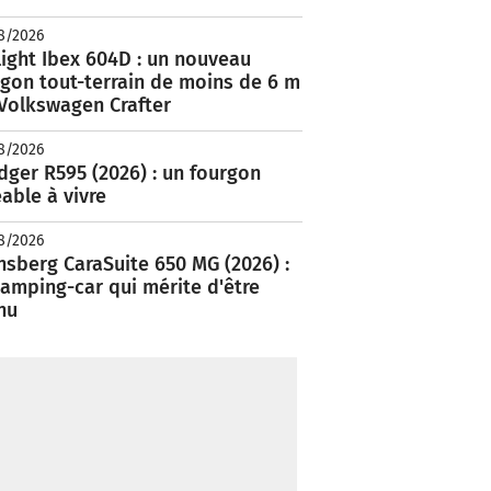
8/2026
ight Ibex 604D : un nouveau
rgon tout-terrain de moins de 6 m
 Volkswagen Crafter
8/2026
ger R595 (2026) : un fourgon
able à vivre
8/2026
nsberg CaraSuite 650 MG (2026) :
amping-car qui mérite d'être
nu