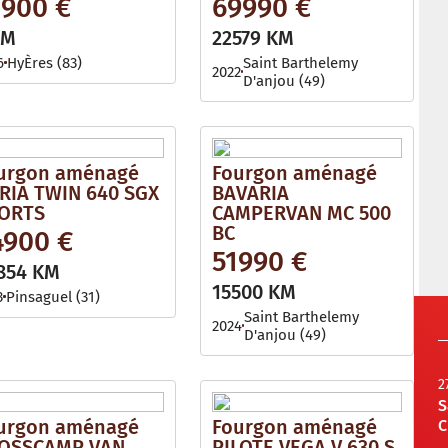
2900 €
69990 €
KM
22579 KM
6
HyÈres (83)
Saint Barthelemy
2022
D'anjou (49)
urgon aménagé
Fourgon aménagé
RIA TWIN 640 SGX
BAVARIA
ORTS
CAMPERVAN MC 500
BC
4900 €
51990 €
854 KM
15500 KM
3
Pinsaguel (31)
Saint Barthelemy
2024
D'anjou (49)
2
S
urgon aménagé
Fourgon aménagé
C
OSSCAMP VAN
PILOTE VEGA V 630 S