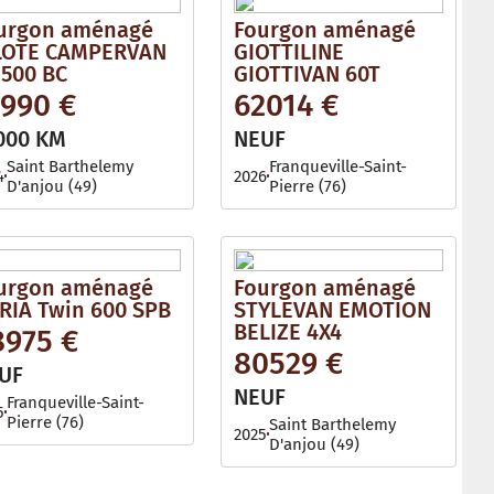
urgon aménagé
Fourgon aménagé
LOTE CAMPERVAN
GIOTTILINE
 500 BC
GIOTTIVAN 60T
1990 €
62014 €
000 KM
NEUF
Saint Barthelemy
Franqueville-Saint-
4
2026
D'anjou (49)
Pierre (76)
urgon aménagé
Fourgon aménagé
RIA Twin 600 SPB
STYLEVAN EMOTION
BELIZE 4X4
8975 €
80529 €
UF
NEUF
Franqueville-Saint-
5
Pierre (76)
Saint Barthelemy
2025
D'anjou (49)