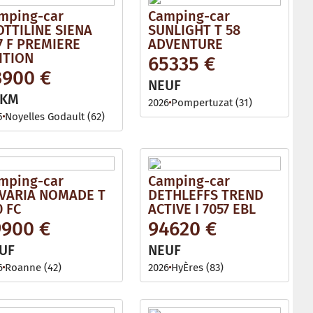
mping-car
Camping-car
OTTILINE SIENA
SUNLIGHT T 58
7 F PREMIERE
ADVENTURE
ITION
65335 €
3900 €
NEUF
 KM
2026
Pompertuzat (31)
5
Noyelles Godault (62)
mping-car
Camping-car
VARIA NOMADE T
DETHLEFFS TREND
0 FC
ACTIVE I 7057 EBL
9900 €
94620 €
UF
NEUF
6
Roanne (42)
2026
HyÈres (83)