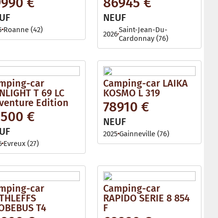
9990 €
86945 €
l
e
UF
NEUF
5
Roanne (42)
Saint-Jean-Du-
2026
Cardonnay (76)
mping-car
Camping-car LAIKA
NLIGHT T 69 LC
KOSMO L 319
venture Edition
78910 €
2500 €
NEUF
UF
2025
Gainneville (76)
6
Evreux (27)
mping-car
Camping-car
THLEFFS
RAPIDO SERIE 8 854
OBEBUS T4
F