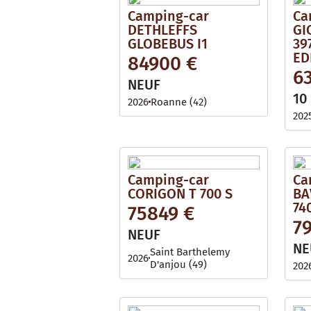
Camping-car
Ca
DETHLEFFS
GI
GLOBEBUS I1
39
ED
84900 €
6
NEUF
10
2026
Roanne (42)
202
Camping-car
Ca
CORIGON T 700 S
BA
74
75849 €
7
NEUF
NE
Saint Barthelemy
2026
D'anjou (49)
202