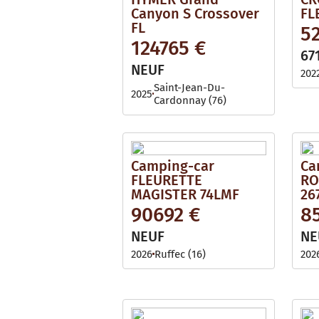
Canyon S Crossover
FL
FL
5
124765 €
67
NEUF
202
Saint-Jean-Du-
2025
Cardonnay (76)
Camping-car
Ca
FLEURETTE
RO
MAGISTER 74LMF
26
90692 €
8
NEUF
NE
2026
Ruffec (16)
202