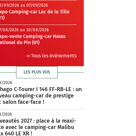
3/09/2026 au 07/09/2026
xpo Camping-car Lac de la Tille
21)
7/08/2026 au 30/08/2026
xpo-vente Camping-car Haras
ational du Pin (61)
Tous les évènements
LES PLUS VUS
8/2026
hago C-Tourer I 146 FF-RB-LE : un
veau camping-car de prestige
 salon face-face !
8/2026
eautés 2027 : place à la maxi-
te avec le camping-car Malibu
x 640 LE XR !