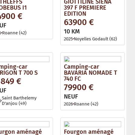
THLEFFS
GIOTTILINE SIENA
OBEBUS I1
397 F PREMIERE
EDITION
4900 €
63900 €
UF
10 KM
6
Roanne (42)
2025
Noyelles Godault (62)
mping-car
Camping-car
RIGON T 700 S
BAVARIA NOMADE T
740 FC
5849 €
79900 €
UF
NEUF
Saint Barthelemy
6
D'anjou (49)
2026
Roanne (42)
urgon aménagé
Fourgon aménagé