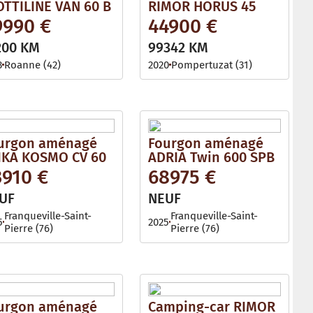
OTTILINE VAN 60 B
RIMOR HORUS 45
9990 €
44900 €
200 KM
99342 KM
3
Roanne (42)
2020
Pompertuzat (31)
urgon aménagé
Fourgon aménagé
IKA KOSMO CV 60
ADRIA Twin 600 SPB
3910 €
68975 €
UF
NEUF
Franqueville-Saint-
Franqueville-Saint-
5
2025
Pierre (76)
Pierre (76)
urgon aménagé
Camping-car RIMOR