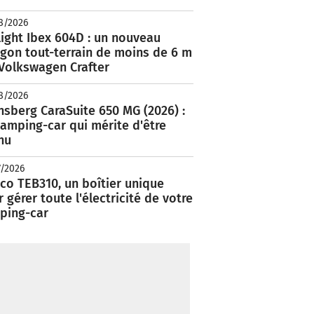
8/2026
ight Ibex 604D : un nouveau
rgon tout-terrain de moins de 6 m
 Volkswagen Crafter
8/2026
nsberg CaraSuite 650 MG (2026) :
amping-car qui mérite d'être
nu
7/2026
co TEB310, un boîtier unique
 gérer toute l'électricité de votre
ping-car