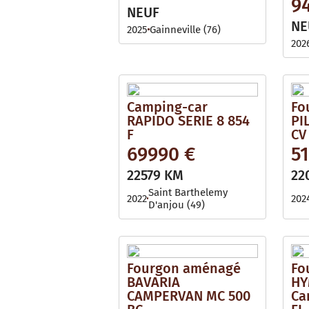
9
NEUF
NE
2025
Gainneville (76)
202
Camping-car
Fo
RAPIDO SERIE 8 854
PI
F
CV
69990 €
5
22579 KM
22
Saint Barthelemy
2022
202
D'anjou (49)
Fourgon aménagé
Fo
BAVARIA
HY
CAMPERVAN MC 500
Ca