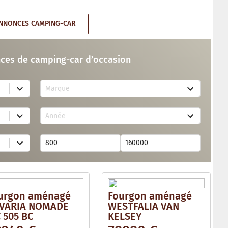
NNONCES CAMPING-CAR
ces de camping-car d’occasion
7
Marque
4
r
e
2
s
Année
6
u
r
l
e
t
s
s
u
a
l
v
t
a
s
i
a
l
v
a
urgon aménagé
Fourgon aménagé
a
b
i
VARIA NOMADE
WESTFALIA VAN
l
l
e
 505 BC
KELSEY
a
b