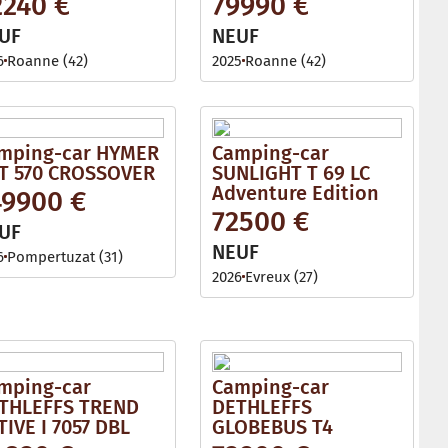
2240 €
79990 €
l
e
UF
NEUF
6
Roanne (42)
2025
Roanne (42)
mping-car HYMER
Camping-car
T 570 CROSSOVER
SUNLIGHT T 69 LC
Adventure Edition
49900 €
72500 €
UF
NEUF
6
Pompertuzat (31)
2026
Evreux (27)
mping-car
Camping-car
THLEFFS TREND
DETHLEFFS
TIVE I 7057 DBL
GLOBEBUS T4