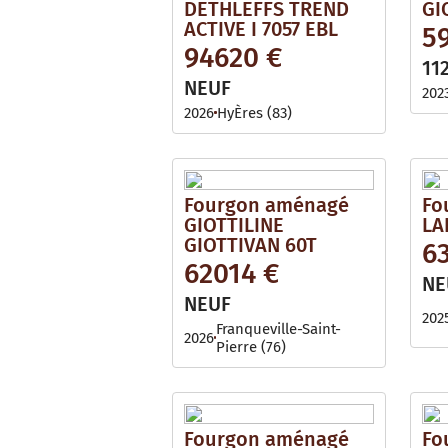
DETHLEFFS TREND
GI
ACTIVE I 7057 EBL
5
94620 €
11
NEUF
202
2026
HyÈres (83)
Fourgon aménagé
Fo
GIOTTILINE
LA
GIOTTIVAN 60T
6
62014 €
NE
NEUF
202
Franqueville-Saint-
2026
Pierre (76)
Fourgon aménagé
Fo