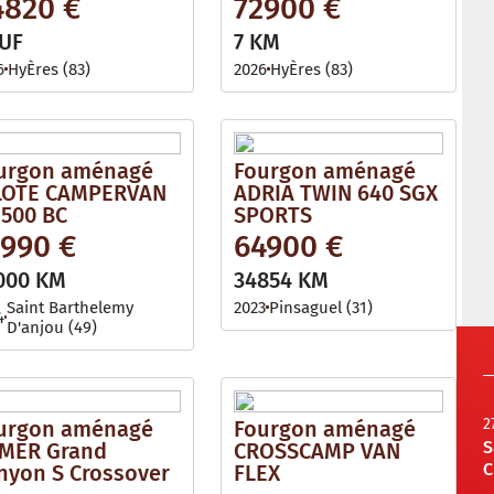
4820 €
72900 €
UF
7 KM
6
HyÈres (83)
2026
HyÈres (83)
urgon aménagé
Fourgon aménagé
LOTE CAMPERVAN
ADRIA TWIN 640 SGX
 500 BC
SPORTS
1990 €
64900 €
000 KM
34854 KM
Saint Barthelemy
2023
Pinsaguel (31)
4
D'anjou (49)
2
urgon aménagé
Fourgon aménagé
S
MER Grand
CROSSCAMP VAN
C
nyon S Crossover
FLEX