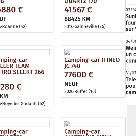
68
QUARTZ 170
5880 €
41567 €
03/0
Sunl
UF
88425 KM
fou
6
Roanne (42)
2016
Gainneville (76)
sur
04/0
Wei
un c
mping-car
Camping-car ITINEO
con
LLER TEAM
JC 740
FIRO SELEKT 266
77600 €
31/0
Tele
NEUF
3280 €
pour
2026
Ruffec (16)
cam
 KM
6
Noyelles Godault (62)
mping-car
Camping-car