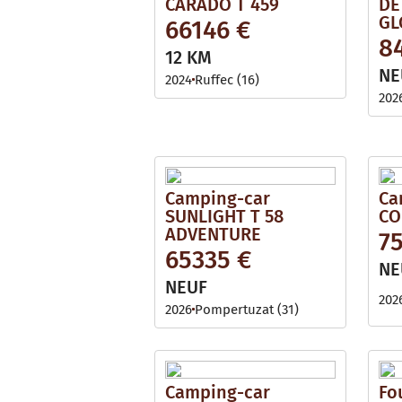
CARADO T 459
DE
GL
66146 €
8
12 KM
NE
2024
Ruffec (16)
202
Camping-car
Ca
SUNLIGHT T 58
CO
ADVENTURE
7
65335 €
NE
NEUF
202
2026
Pompertuzat (31)
Camping-car
Fo