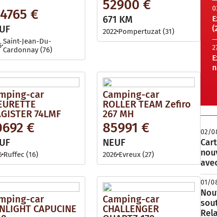
52900 €
0
24765 €
671 KM
E
UF
(
2022
Pompertuzat (31)
Saint-Jean-Du-
5
2
Cardonnay (76)
E
n
mping-car
Camping-car
EURETTE
ROLLER TEAM Zefiro
GISTER 74LMF
267 MH
0692 €
85991 €
02/0
UF
NEUF
Cart
nou
6
Ruffec (16)
2026
Evreux (27)
avec
01/0
Nouv
mping-car
Camping-car
sou
NLIGHT CAPUCINE
CHALLENGER
Rela