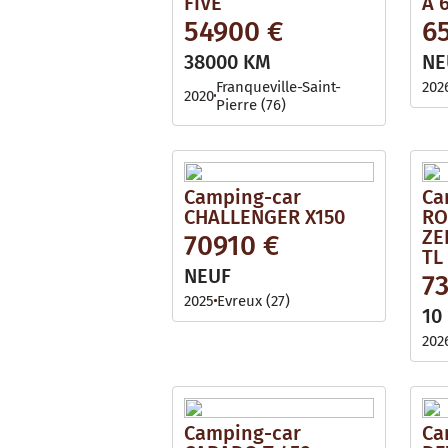
FIVE
A 
54900 €
6
38000 KM
NE
Franqueville-Saint-
202
2020
Pierre (76)
Camping-car
Ca
CHALLENGER X150
RO
ZE
70910 €
TL
NEUF
7
2025
Evreux (27)
10
202
Camping-car
Ca