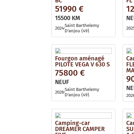
BC
FL
51990 €
1
15500 KM
NE
Saint Barthelemy
2024
202
D'anjou (49)
Fourgon aménagé
Ca
PILOTE VEGA V 630 S
FL
MA
75800 €
9
NEUF
NE
Saint Barthelemy
2026
D'anjou (49)
202
Camping-car
Ca
DREAMER CAMPER
SU