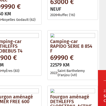
63000 €
09990 €
NEUF
50 KM
2026
Ruffec (16)
5
Noyelles Godault (62)
mping-car
Camping-car
THLEFFS
RAPIDO SERIE 8 854
OBEBUS T4
F
2900 €
69990 €
KM
22579 KM
6
HyÈres (83)
Saint Barthelemy
2022
D'anjou (49)
2
S
urgon aménagé
Fourgon aménagé
C
MER FREE 600
DETHLEFFS