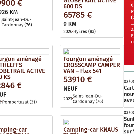
GLOBETRAIL ACTIVE
9900 €
600 DS
0
926 KM
E
65785 €
(
Saint-Jean-Du-
1
9 KM
Cardonnay (76)
2
2026
HyÈres (83)
E
n
urgon aménagé
Fourgon aménagé
THLEFFS
CROSSCAMP CAMPER
OBETRAIL ACTIVE
VAN – Flex 541
0 KS
53910 €
02/0
2846 €
Cart
NEUF
UF
nou
Saint-Jean-Du-
2023
avec
Cardonnay (76)
6
Pompertuzat (31)
03/0
Sunl
fou
mping-car
Camping-car KNAUS
sur