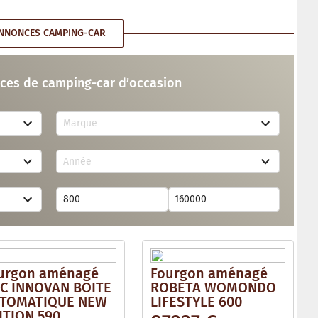
NNONCES CAMPING-CAR
ces de camping-car d’occasion
7
Marque
4
r
e
1
s
Année
7
u
r
l
e
t
s
s
u
a
l
v
t
a
s
i
a
l
v
a
urgon aménagé
Fourgon aménagé
a
b
i
C INNOVAN BOITE
ROBETA WOMONDO
l
l
e
TOMATIQUE NEW
LIFESTYLE 600
a
ITION 590
b