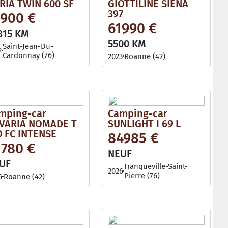
RIA TWIN 600 SF
GIOTTILINE SIENA
397
1900 €
61990 €
315 KM
5500 KM
Saint-Jean-Du-
2
Cardonnay (76)
2023
Roanne (42)
mping-car
Camping-car
VARIA NOMADE T
SUNLIGHT I 69 L
0 FC INTENSE
84985 €
1780 €
NEUF
UF
Franqueville-Saint-
2026
Pierre (76)
6
Roanne (42)