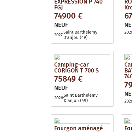
EXPRESSION P 740
RO
FGJ
Kr
74900 €
6
NEUF
NE
Saint Barthelemy
202
2027
D'anjou (49)
Camping-car
Ca
CORIGON T 700 S
BA
74
75849 €
7
NEUF
NE
Saint Barthelemy
2026
D'anjou (49)
202
Fourgon aménagé
Fo