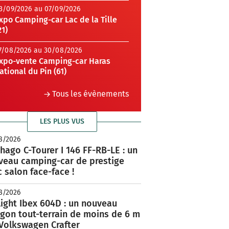
3/09/2026 au 07/09/2026
xpo Camping-car Lac de la Tille
21)
7/08/2026 au 30/08/2026
xpo-vente Camping-car Haras
ational du Pin (61)
Tous les évènements
LES PLUS VUS
8/2026
hago C-Tourer I 146 FF-RB-LE : un
veau camping-car de prestige
 salon face-face !
8/2026
ight Ibex 604D : un nouveau
rgon tout-terrain de moins de 6 m
 Volkswagen Crafter