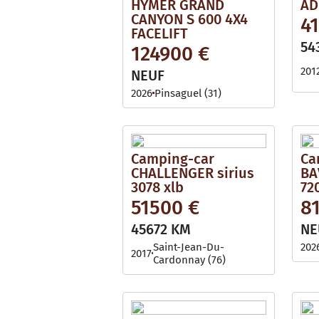
HYMER GRAND
AD
CANYON S 600 4X4
4
FACELIFT
54
124900 €
201
NEUF
2026
Pinsaguel (31)
Camping-car
Ca
CHALLENGER sirius
BA
3078 xlb
72
51500 €
8
45672 KM
NE
Saint-Jean-Du-
202
2017
Cardonnay (76)