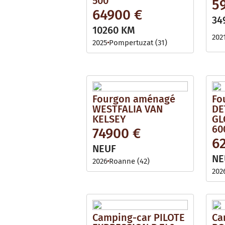
500
5
64900 €
34
10260 KM
202
2025
Pompertuzat (31)
Fourgon aménagé
Fo
WESTFALIA VAN
DE
KELSEY
GL
60
74900 €
6
NEUF
NE
2026
Roanne (42)
202
Camping-car PILOTE
Ca