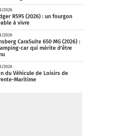
8/2026
ger R595 (2026) : un fourgon
able à vivre
8/2026
nsberg CaraSuite 650 MG (2026) :
amping-car qui mérite d'être
nu
8/2026
n du Véhicule de Loisirs de
rente-Maritime