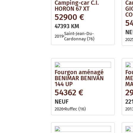
Camping-car C.I.
Ca
HORON 67 XT
GI
CO
52900 €
5
47393 KM
NE
Saint-Jean-Du-
2019
Cardonnay (76)
202
Fourgon aménagé
Fo
BENIMAR BENIVAN
ME
144 UP
MA
54362 €
2
NEUF
22
2026
Ruffec (16)
201