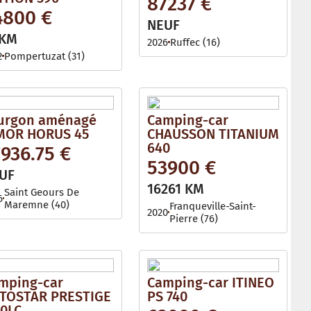
87237 €
l
4800 €
e
NEUF
 KM
2026
Ruffec (16)
2
Pompertuzat (31)
urgon aménagé
Camping-car
MOR HORUS 45
CHAUSSON TITANIUM
640
936.75 €
53900 €
UF
16261 KM
Saint Geours De
6
Maremne (40)
Franqueville-Saint-
2020
Pierre (76)
mping-car
Camping-car ITINEO
TOSTAR PRESTIGE
PS 740
60LC