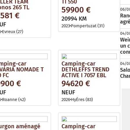
LLER TEAM
TI 550
onos 265 TL
59900 €
06/0
7581 €
Rand
20994 KM
agré
UF
2023
Pompertuzat (31)
6
Evreux (27)
04/0
Wei
un c
con
mping-car
Camping-car
04/0
VARIA NOMADE T
DETHLEFFS TREND
Salo
0 FC
ACTIVE I 7057 EBL
Cha
9900 €
94620 €
UF
NEUF
6
Roanne (42)
2026
HyÈres (83)
urgon aménagé
Camping-car