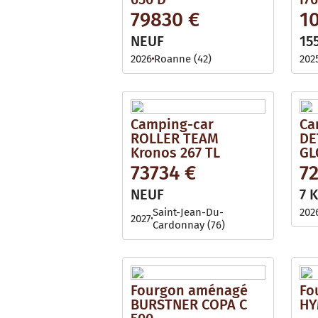
79830 €
1
NEUF
15
2026
Roanne (42)
202
Camping-car
Ca
ROLLER TEAM
DE
Kronos 267 TL
GL
73734 €
7
NEUF
7 
Saint-Jean-Du-
202
2027
Cardonnay (76)
Fourgon aménagé
Fo
BURSTNER COPA C
HY