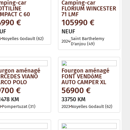
mping-car
Camping-car
OTTILINE
FLORIUM WINCESTER
MPACT C 60
71 LMF
4990 €
105990 €
UF
NEUF
5
Noyelles Godault (62)
Saint Barthelemy
2024
D'anjou (49)
urgon aménagé
Fourgon aménagé
RCEDES VIANO
FONT VENDôME
RCO POLO
AUTO CAMPER XL
9700 €
56900 €
1478 KM
33750 KM
3
Pompertuzat (31)
2023
Noyelles Godault (62)