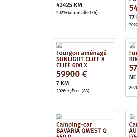
i
l
43425 KM
5
l
e
a
2021
Gainneville (76)
b
77
l
e
202
Fourgon aménagé
Fo
SUNLIGHT CLIFF X
RI
CLIFF 600 X
57
59900 €
NE
7 KM
202
2026
HyÈres (83)
Camping-car
Ca
BAVARIA QWEST Q
AU
650 D
I7