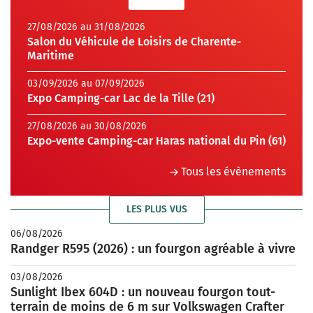
27/08/2026 au 31/08/2026
Salon du Véhicule de Loisirs de Charente-
Maritime
03/09/2026 au 07/09/2026
Expo Camping-car Lac de la Tille (21)
27/08/2026 au 30/08/2026
Expo-vente Camping-car Haras national du Pin (61)
Tous les évènements
LES PLUS VUS
06/08/2026
Randger R595 (2026) : un fourgon agréable à vivre
03/08/2026
Sunlight Ibex 604D : un nouveau fourgon tout-
terrain de moins de 6 m sur Volkswagen Crafter