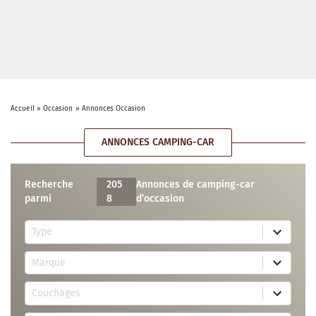
Accueil
»
Occasion
»
Annonces Occasion
ANNONCES CAMPING-CAR
Recherche
205
Annonces de camping-car
parmi
8
d’occasion
5
Type
r
e
7
s
Marque
2
u
r
l
3
e
t
Couchages
0
s
s
r
u
a