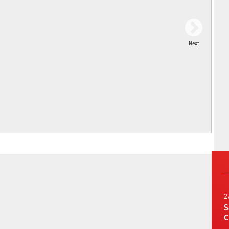
Next
2
S
C