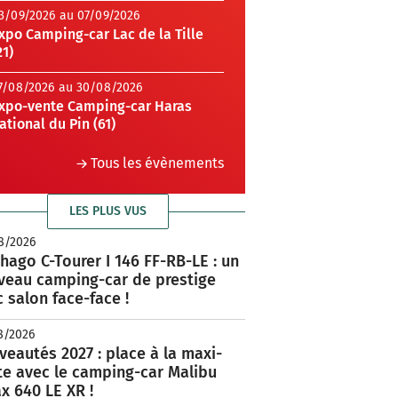
3/09/2026 au 07/09/2026
xpo Camping-car Lac de la Tille
21)
7/08/2026 au 30/08/2026
xpo-vente Camping-car Haras
ational du Pin (61)
Tous les évènements
LES PLUS VUS
8/2026
hago C-Tourer I 146 FF-RB-LE : un
veau camping-car de prestige
 salon face-face !
8/2026
eautés 2027 : place à la maxi-
te avec le camping-car Malibu
x 640 LE XR !