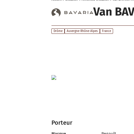
Van BA
Drôme
Auvergne-Rhône-Alpes
France
Porteur
Marque
Renault