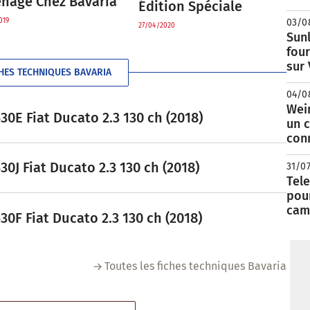
nagé Chez Bavaria
Édition Spéciale
019
03/0
27/04/2020
Sunl
fou
sur
HES TECHNIQUES BAVARIA
04/0
Wei
0E Fiat Ducato 2.3 130 ch (2018)
un c
con
0J Fiat Ducato 2.3 130 ch (2018)
31/0
Tele
pour
cam
0F Fiat Ducato 2.3 130 ch (2018)
Toutes les fiches techniques Bavaria