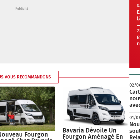
0
E
(
2
E
n
US VOUS RECOMMANDONS
02/0
Cart
nou
avec
01/0
Nouv
Bavaria Dévoile Un
sou
Nouveau Fourgon
Fourgon Aménagé En
Rela