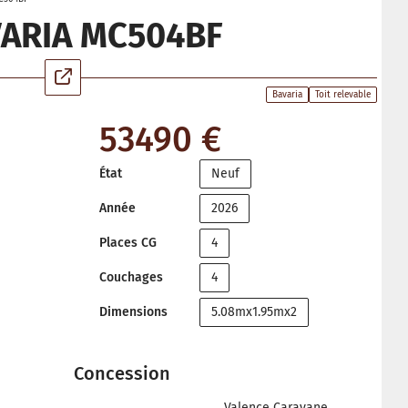
VARIA MC504BF
Bavaria
Toit relevable
53490 €
État
Neuf
Année
2026
Places CG
4
Couchages
4
Dimensions
5.08mx1.95mx2
Concession
Valence Caravane