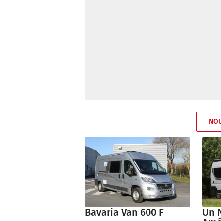
NO
Bavaria Van 600 F
Un 