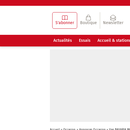
S'abonner
Boutique
Newsletter
Actualités
Essais
Accueil & statio
Accueil
»
Occasion
»
Annonces Occasion
»
Van BAVARIA M