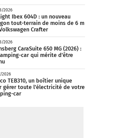
8/2026
ight Ibex 604D : un nouveau
rgon tout-terrain de moins de 6 m
 Volkswagen Crafter
8/2026
nsberg CaraSuite 650 MG (2026) :
amping-car qui mérite d'être
nu
7/2026
co TEB310, un boîtier unique
 gérer toute l'électricité de votre
ping-car