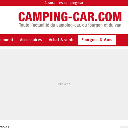
Assurances camping-car
nnement
Accessoires
Achat & vente
Fourgons & Vans
C504BF