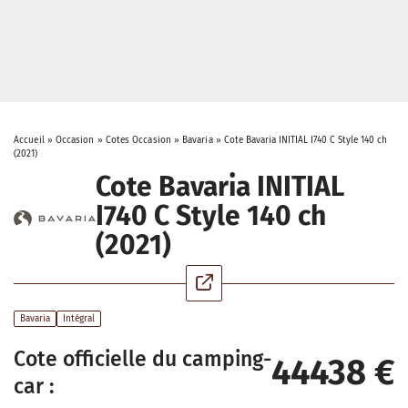
Accueil
»
Occasion
»
Cotes Occasion
»
Bavaria
»
Cote Bavaria INITIAL I740 C Style 140 ch
(2021)
Cote Bavaria INITIAL
I740 C Style 140 ch
(2021)
Bavaria
Intégral
Cote officielle du camping-
44438 €
car :