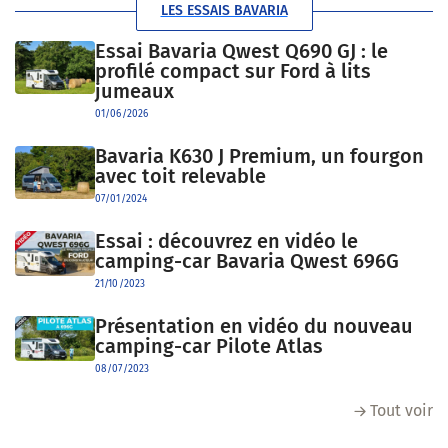
LES ESSAIS BAVARIA
Essai Bavaria Qwest Q690 GJ : le
profilé compact sur Ford à lits
jumeaux
01/06/2026
Bavaria K630 J Premium, un fourgon
avec toit relevable
07/01/2024
Essai : découvrez en vidéo le
camping-car Bavaria Qwest 696G
21/10/2023
Présentation en vidéo du nouveau
camping-car Pilote Atlas
08/07/2023
Tout voir