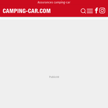
Assurances camping-car
S'abonner
Boutique
Newsletter
Annonces
Podcasts
Vidéos
Actualités
Essais
Accueil & stationnement
Accessoires
Achat & vente
Fourgons & Vans