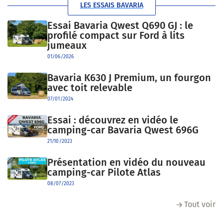
LES ESSAIS BAVARIA
Essai Bavaria Qwest Q690 GJ : le
profilé compact sur Ford à lits
jumeaux
01/06/2026
Bavaria K630 J Premium, un fourgon
avec toit relevable
07/01/2024
Essai : découvrez en vidéo le
camping-car Bavaria Qwest 696G
21/10/2023
Présentation en vidéo du nouveau
camping-car Pilote Atlas
08/07/2023
Tout voir