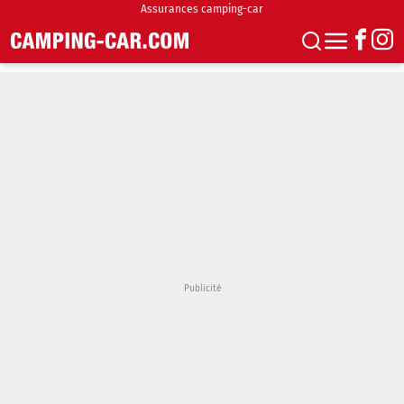
Assurances camping-car
S'abonner
Boutique
Newsletter
Annonces
Podcasts
Vidéos
Actualités
Essais
Accueil & stationnement
Accessoires
Achat & vente
Fourgons & Vans