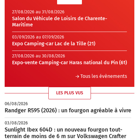
27/08/2026 au 31/08/2026
Salon du Véhicule de Loisirs de Charente-
Maritime
03/09/2026 au 07/09/2026
Expo Camping-car Lac de la Tille (21)
27/08/2026 au 30/08/2026
Expo-vente Camping-car Haras national du Pin (61)
Tous les évènements
LES PLUS VUS
06/08/2026
Randger R595 (2026) : un fourgon agréable à vivre
03/08/2026
Sunlight Ibex 604D : un nouveau fourgon tout-
terrain de moins de 6 m sur Volkswagen Crafter