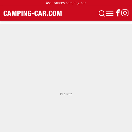
Assurances camping-car
S'abonner
Boutique
Newsletter
Annonces
Podcasts
Vidéos
Actualités
Essais
Accueil & stationnement
Accessoires
Achat & vente
Fourgons & Vans