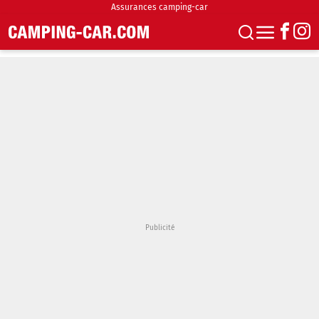
Assurances camping-car
S'abonner
Boutique
Newsletter
Annonces
Podcasts
Vidéos
Actualités
Essais
Accueil & stationnement
Accessoires
Achat & vente
Fourgons & Vans