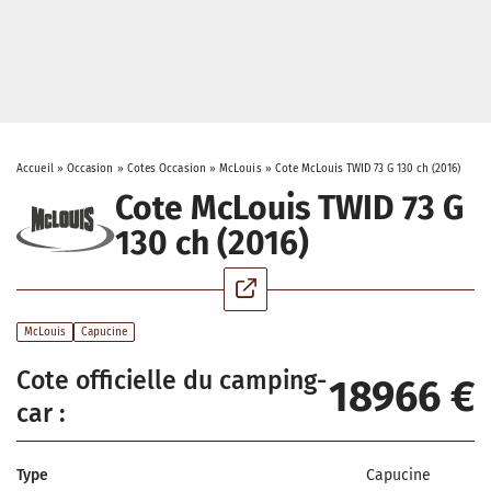
Accueil
»
Occasion
»
Cotes Occasion
»
McLouis
»
Cote McLouis TWID 73 G 130 ch (2016)
Cote McLouis TWID 73 G
130 ch (2016)
McLouis
Capucine
Cote officielle du camping-
18966 €
car :
Type
Capucine