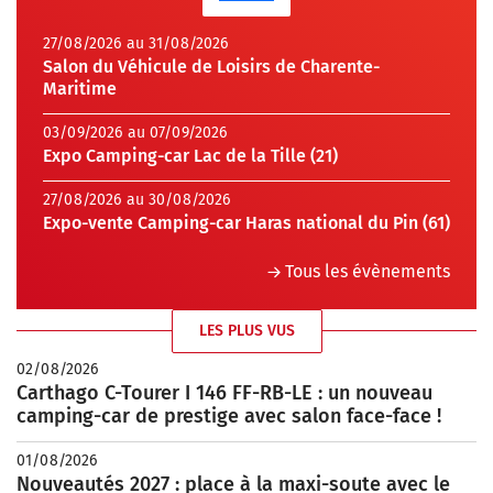
27/08/2026 au 31/08/2026
Salon du Véhicule de Loisirs de Charente-
Maritime
03/09/2026 au 07/09/2026
Expo Camping-car Lac de la Tille (21)
27/08/2026 au 30/08/2026
Expo-vente Camping-car Haras national du Pin (61)
Tous les évènements
LES PLUS VUS
02/08/2026
Carthago C-Tourer I 146 FF-RB-LE : un nouveau
camping-car de prestige avec salon face-face !
01/08/2026
Nouveautés 2027 : place à la maxi-soute avec le